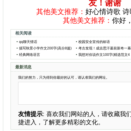
友！谢谢
其他美文推荐：
好心情诗歌 诗
其他美文推荐：
你好
相关阅读
qq聊天情话
校园安全宣传的标语
描写秋景小学作文200字(高分8篇)
考古发现！成吉思汗墓前新奇一
经典网络语言
吓退考古队
我想对你说作文100字(精选范文4
篇)
最新消息
我们的努力，只为得到你最好的认可，请认准我们的网址。
友情提示
: 喜欢我们网站的人，请收藏我
捷进入，了解更多精彩的文化。