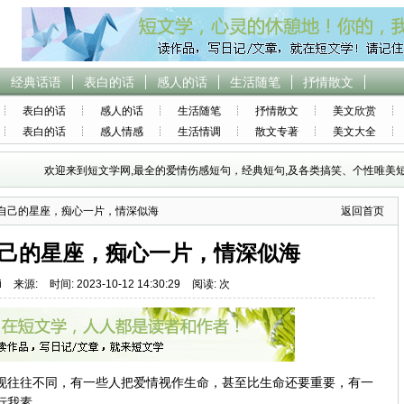
经典话语
表白的话
感人的话
生活随笔
抒情散文
表白的话
感人的话
生活随笔
抒情散文
美文欣赏
表白的话
感人情感
生活情调
散文专著
美文大全
欢迎来到短文学网,最全的爱情伤感短句，经典短句,及各类搞笑、个性唯美短
爱自己的星座，痴心一片，情深似海
返回首页
己的星座，痴心一片，情深似海
i
来源:
时间: 2023-10-12 14:30:29
阅读: 次
现往往不同，有一些人把爱情视作生命，甚至比生命还要重要，有一
行我素。