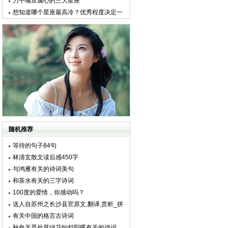
似海
刀子嘴豆腐心的三大星座
想知道哪个星座最高冷？优秀程度决定一
切！
随机推荐
等待的句子84句
林清玄散文读后感450字
与鸿雁有关的诗词美句
和茶水有关的三字诗词
100度的爱情，你感动吗？
送人自苏州之长沙县官原文,翻译,赏析_拼
音版_作者薛能
有关中国的格言古诗词
秋色无觅处草绿花灿斜阳暖有关的诗词