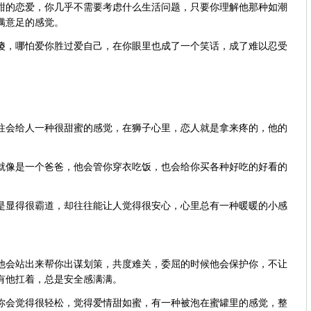
甜的恋爱，你几乎不需要考虑什么生活问题，只要你理解他那种如潮
满意足的感觉。
傻，哪怕爱你胜过爱自己，在你眼里也成了一个笑话，成了难以忍受
往会给人一种很甜蜜的感觉，在狮子心里，恋人就是拿来疼的，他的
。
就像是一个爸爸，他会管你穿衣吃饭，也会给你买各种好吃的好看的
是显得很霸道，却往往能让人觉得很安心，心里总有一种暖暖的小感
他会站出来帮你出谋划策，共度难关，委屈的时候他会保护你，不让
有他扛着，总是安全感满满。
你会觉得很轻松，觉得爱情甜如蜜，有一种被泡在蜜罐里的感觉，整