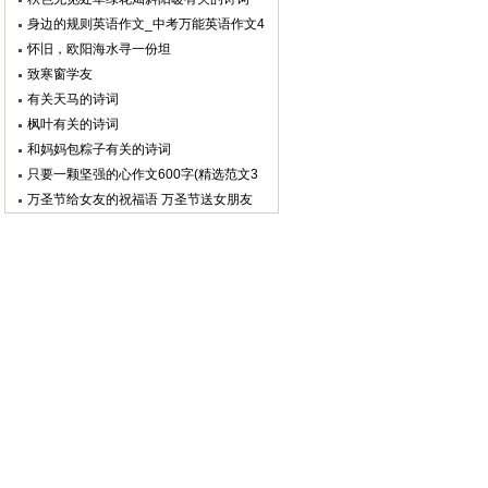
身边的规则英语作文_中考万能英语作文4
篇
怀旧，欧阳海水寻一份坦
致寒窗学友
有关天马的诗词
枫叶有关的诗词
和妈妈包粽子有关的诗词
只要一颗坚强的心作文600字(精选范文3
篇)
万圣节给女友的祝福语 万圣节送女朋友
的祝福语集锦