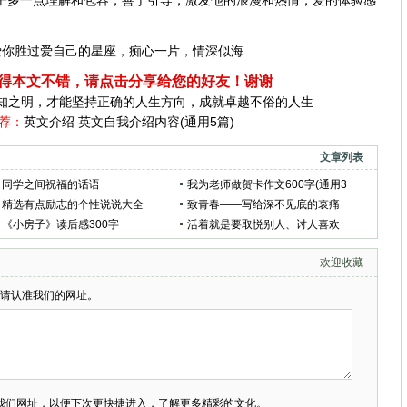
子多一点理解和包容，善于引导，激发他的浪漫和热情，爱的体验感
爱你胜过爱自己的星座，痴心一片，情深似海
得本文不错，请点击分享给您的好友！谢谢
知之明，才能坚持正确的人生方向，成就卓越不俗的人生
荐：
英文介绍 英文自我介绍内容(通用5篇)
文章列表
同学之间祝福的话语
我为老师做贺卡作文600字(通用3
精选有点励志的个性说说大全
篇)
致青春——写给深不见底的哀痛
《小房子》读后感300字
活着就是要取悦别人、讨人喜欢
吗？
欢迎收藏
请认准我们的网址。
藏我们网址，以便下次更快捷进入，了解更多精彩的文化。