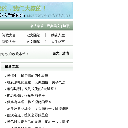
名人名言
|
经典美文
|
诗歌
诗歌大全
散文随笔
励志人生
诗歌大全
散文随笔
人生格言
励志
|
爱情
句.欢迎收藏本站！
最新文章
爱情中，最痴情的四个星座
桃花最旺的星座，无关颜值，关乎气质，
举手投足都是魅力
看似聪明，实则很傻的3大星座！
能力很强，很精明的星座
做事有条理，擅长理财的星座
从星座看职场高手：头脑精干，懂得谋略
能说会道，擅长交际的星座
爱你胜过爱自己的星座，痴心一片，情深