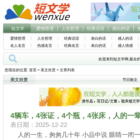
短文学
爱情哲理
人生哲理
经典话语
表白的话
爱情哲理
人生哲理
经典话语
表白的话
感人的话
名人名言
伤感名言
经典名言
表白的话
感人情感
欢迎来到短文学网,最全
您现在的位置:
首页
>
美文欣赏
> 文章列表
美文欣赏
节日散文
4辆车，4张证，4个瓶，4张床，人的一
表日期：2025-12-22
人的一生，匆匆几十年 小品中说 眼睛一闭