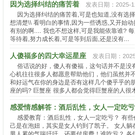
因为选择纠结的痛苦着
发表日期：2025-12
因为选择纠结的痛苦着,可是也知道,没有选择
想清楚\\ 看明白的事情,因为一些诱惑,又开始
有别的啊.... 我也不想这样,可是我能依靠谁? 
等待着,努力成长着,可是等到后面,还是没有...
人傻福多的四大幸运星座
发表日期：2025-
俗话说的好，傻人有傻福，这句话并不是没
心机往往很多人都愿意帮助他们，他们虽然并
和好运气在你的身边是否有这样几个傻乎乎的朋
座的吗? 巨蟹座 很多人都会觉得巨蟹座的人很木讷
感爱情感解答：酒后乱性，女人一定吃亏
感爱教育：酒后乱性，女人一定吃亏？ 有
己是在泡妞，其实是女人钓到了凯子。 女人躺
男人累的气喘吁吁，还要付房费！谁吃亏？ 各