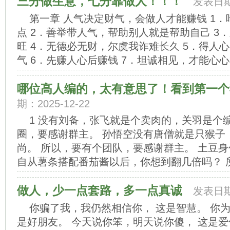
三分做生意，七分靠做人！！！
发表日期：
第一章 人气决定财气，会做人才能赚钱 1
点 2．善举带人气，帮助别人就是帮助自己 3
旺 4．无德必无财，尔虞我诈难长久 5．得人
气 6．先赚人心后赚钱 7．坦诚相见，才能心心相
哪位高人编的，太有意思了！看到第一个
期：2025-12-22
1 没有刘备，张飞就是个卖肉的，关羽是个
圈，要感谢群主。 孙悟空没有唐僧就是只猴子
尚。 所以，要有个团队，要感谢群主。 土豆
自从薯条搭配番茄酱以后，你想到翻几倍吗？ 所以
做人，少一点套路，多一点真诚
发表日期：
你骗了我，我仍然相信你， 这是智慧。 你
是好朋友。 今天说你笨，明天说你傻， 这是爱