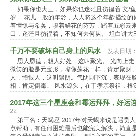
如果你也大三，如果你也迷茫且彷徨着 文/
岁。 花儿一般的年龄，人人将这个年龄描绘的
着憧憬与希冀，嗅着鲜花的芬芳，踏着五彩云
口，迷茫且彷徨着，不知何去何从。 坦白讲大三以
千万不要破坏自己身上的风水
发表日期：20
思人恩德，想人好处，这叫聚光。 光向上
微笑的脸是元宝形，嘴像莲花一样，肯定聚财。
人，憎恨人，这叫聚阴。气阴则下沉，表现在
相，肯定倒霉。 风水源头，在于孝亲祭祖，根深蒂
2017年这三个星座会和霉运拜拜，好运
22
第三名：天蝎座 2017年对天蝎来说是遇贵
点帮助，有任何困难最后也能完美解决，简直