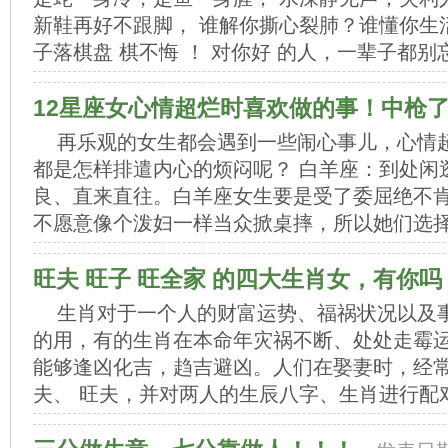
新鞋再好不跟脚， 谁解你撕心裂肺？谁懂你生
子落棋盘 棋不悔 ！ 对你好 的人，一辈子都别忘.
12星座女心情超烂时喜欢做的事！中枪
再乐观的女生都会遇到一些闹心事儿，心情
都是怎样排遣内心的烦闷呢？ 白羊座：到处闲
良、直来直往。白羊座女生要是受了委屈绝不
不愿意像个泼妇一样当众掀桌摔，所以她们选择到
旺夫 旺子 旺全家 的四大生肖女，有你吗
生肖对于一个人的财富运势、福祸状况以及
的用，有的生肖在本命年灾祸不断、处处走霉
能够逢凶化吉，趋吉避凶。人们在娶妻时，经
夫、 旺夫，并对两人的生辰八字、生肖进行配对评