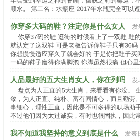
年会受到幸运之神的眷顾，摆脱之前的霉运，
顺水。 第二名：水瓶座 2017年水瓶完全可以遵从
你穿多大码的鞋？注定你是什么女人
发
你穿37码的鞋 逛街的时候看上了一双鞋 鞋
就认定了这双鞋 可是老板告诉你鞋子只有36码
你想慢慢适应穿久了就会好的 于是你把鞋子买回
一码的鞋子磨得你满脚泡 你脚虽然很痛 但心里还
人品最好的五大生肖女人，你在列吗
发
盘点为人正直的5大生肖，来看看有你没。 
敛，为人正直、纯朴、富有同情心，而且勤劳
事细心，理性正直，因此是不可多得的职场助
不过他们因为太过诚实，有时也很固执，因此常常
我不知道我坚持的意义到底是什么
发表日