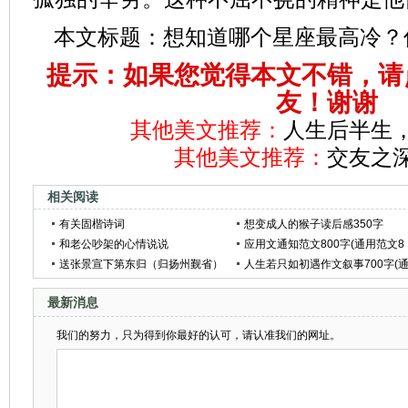
本文标题：
想知道哪个星座最高冷？
提示：如果您觉得本文不错，请
友！谢谢
其他美文推荐：
人生后半生
其他美文推荐：
交友之
相关阅读
有关固楷诗词
想变成人的猴子读后感350字
和老公吵架的心情说说
应用文通知范文800字(通用范文8
送张景宣下第东归（归扬州觐省）
篇)
人生若只如初遇作文叙事700字(
原文,翻译,赏析_拼音版_作者朱庆馀
用范文4篇)
最新消息
我们的努力，只为得到你最好的认可，请认准我们的网址。