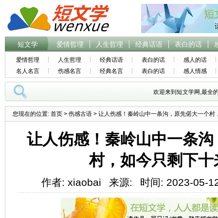
短文学
爱情哲理
人生哲理
经典话语
表白的话
爱情哲理
人生哲理
经典话语
表白的话
感人的话
名人名言
伤感名言
经典名言
表白的话
感人情感
欢迎来到短文学网,最全
您现在的位置:
首页
>
伤感古语
> 让人伤感！秦岭山中一条沟，原先偌大一个村
让人伤感！秦岭山中一条沟
村，如今只剩下十
作者: xiaobai
来源:
时间: 2023-05-12