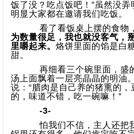
饭了没？吃点饭吧！”虽然没弄
明显大家都在邀请我们吃饭。
看了看饭桌上摆的食物
为数量很足，我也就没客气，
里嚼起来。
烙饼里面的馅是白
甜。
再细看三个碗里面，盛
汤上面飘着一层亮晶晶的明油
说：“腊肉是自己养的猪熏的，
的，味道不错，吃一碗嘛！”
-3-
怕我们不信，主人还把
锅里还有很多，他们肯定吃不