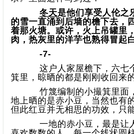
冬天
是他们享受人伦之
的雪一直涌到后墙的檐下去，
着那火塘。或许，火上吊罐里
肉，热灰里的洋芋也熟得冒起
-7-
这户人家屋檐下，六七
箕里，晾晒的都是刚刚收回来
竹篾编制的小撮箕里面
地上晒的是赤小豆，当然也有
但此红豆并无相思的功效，只
一地的赤小豆，最是让
喜欢
数数的人。每一个线状圆