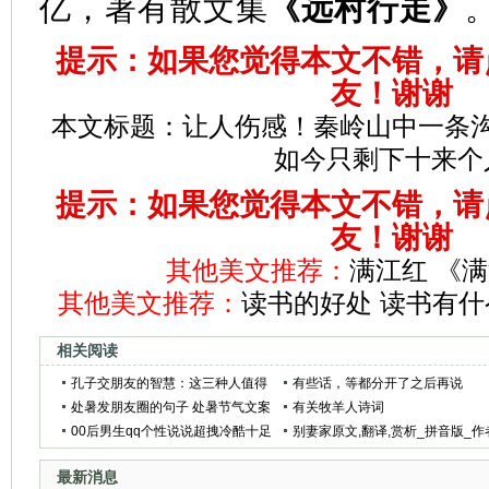
亿，著有散文集
《远村行走》
提示：如果您觉得本文不错，请
友！谢谢
本文标题：
让人伤感！秦岭山中一条
如今只剩下十来个
提示：如果您觉得本文不错，请
友！谢谢
其他美文推荐：
满江红 《
其他美文推荐：
读书的好处 读书有什
相关阅读
孔子交朋友的智慧：这三种人值得
有些话，等都分开了之后再说
深交
处暑发朋友圈的句子 处暑节气文案
有关牧羊人诗词
00后男生qq个性说说超拽冷酷十足
别妻家原文,翻译,赏析_拼音版_作
孟郊
最新消息