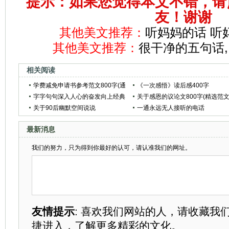
提示：如果您觉得本文不错，请
友！谢谢
其他美文推荐：
听妈妈的话 听
其他美文推荐：
很干净的五句话, 说
相关阅读
学费减免申请书参考范文800字(通
《一次感悟》读后感400字
用范文5篇)
字字句句深入人心的奋发向上经典
关于感恩的议论文800字(精选范文
说说(精选63句)
关于90后幽默空间说说
篇)
一通永远无人接听的电话
最新消息
我们的努力，只为得到你最好的认可，请认准我们的网址。
友情提示
: 喜欢我们网站的人，请收藏我
捷进入，了解更多精彩的文化。