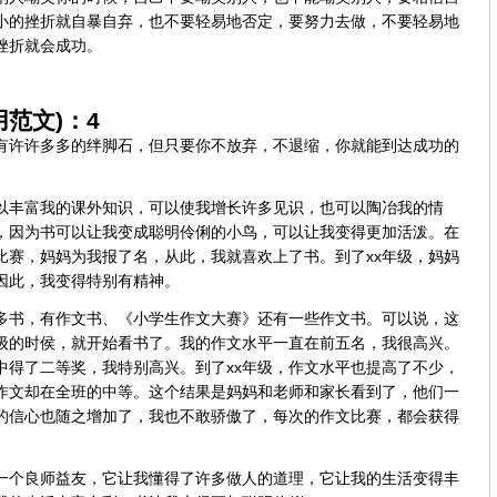
小的挫折就自暴自弃，也不要轻易地否定，要努力去做，不要轻易地
挫折就会成功。
范文)：4
有许许多多的绊脚石，但只要你不放弃，不退缩，你就能到达成功的
以丰富我的课外知识，可以使我增长许多见识，也可以陶冶我的情
，因为书可以让我变成聪明伶俐的小鸟，可以让我变得更加活泼。在
比赛，妈妈为我报了名，从此，我就喜欢上了书。到了xx年级，妈妈
因此，我变得特别有精神。
许多书，有作文书、《小学生作文大赛》还有一些作文书。可以说，这
年级的时侯，就开始看书了。我的作文水平一直在前五名，我很高兴。
中得了二等奖，我特别高兴。到了xx年级，作文水平也提高了不少，
作文却在全班的中等。这个结果是妈妈和老师和家长看到了，他们一
的信心也随之增加了，我也不敢骄傲了，每次的作文比赛，都会获得
一个良师益友，它让我懂得了许多做人的道理，它让我的生活变得丰