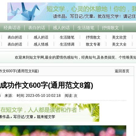
经典话语
表白的话
感人的话
生活随笔
抒情散文
表白的话
感人的话
生活随笔
抒情散文
美文欣赏
表白的话
感人情感
生活情调
散文专著
美文大全
欢迎来到短文学网,最全的爱情伤感短句，经典短句,及各类搞笑、个性唯美短
文600字(通用范文8篇)
返回首页
成功作文600字(通用范文8篇)
i
来源:
时间: 2023-05-10 10:02:18
阅读: 次