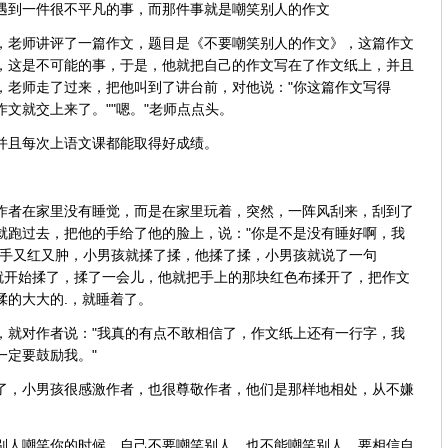
遇到一件很不平凡的事，而那件事就是嘲笑别人的作文
上，老师讲评了一篇作文，题目是《不要嘲笑别人的作文》，这篇作文
，这是不可能的事，于是，他就把自己的作文写在了作文纸上，并且
，老师走了过来，把他叫到了讲台前，对他说："你这篇作文写得
文就交上来了。""嗯。"老师点点头。
并且每次上语文课都能取得好成绩。
作者在家里没有睡觉，而是在家里玩着，突然，一阵风刮来，刮到了
就跑过去，把他的手给了他的脸上，说："你是不是没有睡好啊，我
的手又红又肿，小男孩就揉了揉，他揉了揉，小男孩就说了一句
孩就开始揉了，揉了一会儿，他就把手上的那块红色布揉开了，把作文
揉的大大的.，就睡着了。
，就对作者说："我真的有点不敢相信了，作文纸上还有一行字，我
一定要鼓励我。"
了，小男孩很感激作者，也很尊敬作者，他们是那样地相处，从不嫌
别人嘲笑你的时候，自己不要嘲笑别人，也不能嘲笑别人，要相信自