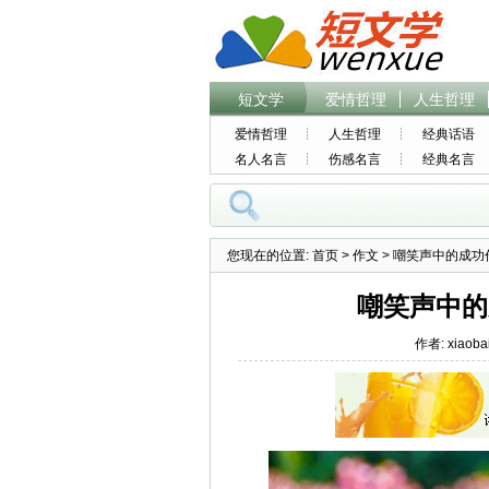
短文学
爱情哲理
人生哲理
爱情哲理
人生哲理
经典话语
名人名言
伤感名言
经典名言
您现在的位置:
首页
>
作文
> 嘲笑声中的成功作
嘲笑声中的
作者: xiaoba