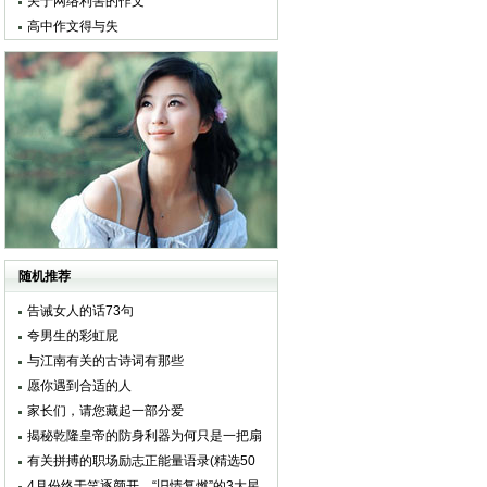
关于网络利害的作文
高中作文得与失
随机推荐
告诫女人的话73句
夸男生的彩虹屁
与江南有关的古诗词有那些
愿你遇到合适的人
家长们，请您藏起一部分爱
揭秘乾隆皇帝的防身利器为何只是一把扇
子？
有关拼搏的职场励志正能量语录(精选50
句)
4月份终于笑逐颜开，“旧情复燃”的3大星