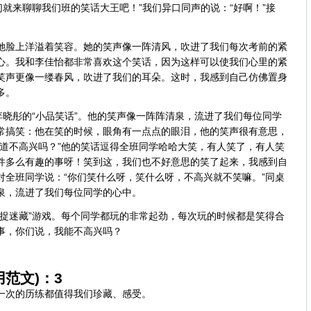
们就来聊聊我们班的笑话大王吧！”我们异口同声的说：“好啊！”接
她脸上洋溢着笑容。她的笑声像一阵清风，吹进了我们每次考前的紧
心。我和李佳怡都非常喜欢这个笑话，因为这样可以使我们心里的紧
笑声更像一缕春风，吹进了我们的耳朵。这时，我感到自己仿佛置身
多。
李晓彤的“小品笑话”。他的笑声像一阵阵清泉，流进了我们每位同学
常搞笑：他在笑的时候，眼角有一点点的眼泪，他的笑声很有意思，
难道不高兴吗？”他的笑话逗得全班同学哈哈大笑，有人笑了，有人笑
件多么有趣的事呀！笑到这，我们也不好意思的笑了起来，我感到自
对全班同学说：“你们笑什么呀，笑什么呀，不高兴就不笑嘛。”同桌
泉，流进了我们每位同学的心中。
“捉迷藏”游戏。每个同学都玩的非常起劲，每次玩的时候都是笑得合
事，你们说，我能不高兴吗？
范文)：3
一次的历练都值得我们珍藏、感受。