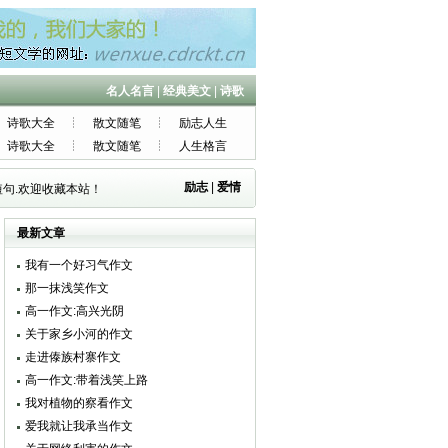
名人名言
|
经典美文
|
诗歌
诗歌大全
散文随笔
励志人生
诗歌大全
散文随笔
人生格言
励志
|
爱情
句.欢迎收藏本站！
最新文章
我有一个好习气作文
那一抹浅笑作文
高一作文:高兴光阴
关于家乡小河的作文
走进傣族村寨作文
高一作文:带着浅笑上路
我对植物的察看作文
爱我就让我承当作文