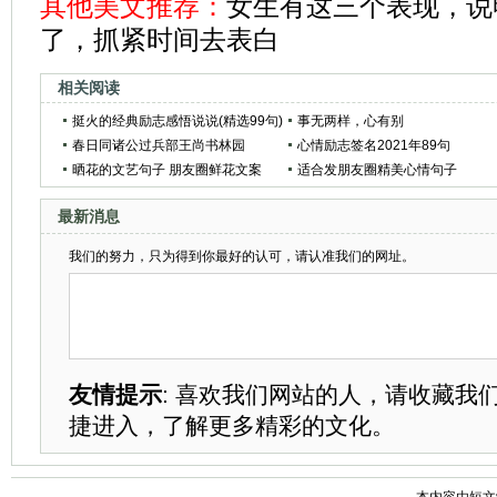
其他美文推荐：
女生有这三个表现，说
了，抓紧时间去表白
相关阅读
挺火的经典励志感悟说说(精选99句)
事无两样，心有别
春日同诸公过兵部王尚书林园
心情励志签名2021年89句
晒花的文艺句子 朋友圈鲜花文案
适合发朋友圈精美心情句子
最新消息
我们的努力，只为得到你最好的认可，请认准我们的网址。
友情提示
: 喜欢我们网站的人，请收藏我
捷进入，了解更多精彩的文化。
本内容由
短文