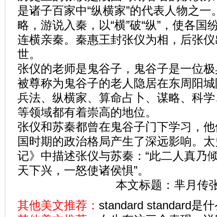
是诸子百家中“纵横家”的代表人物之一
略，游说入秦，以“横”破“纵”，使各
连横亲秦。秦惠王封张仪为相，后张仪
世。
张仪的老师是鬼谷子，鬼谷子是一位极
被尊称为鬼谷子的老人隐居在东周阳城
兵法、纵横家、算命占卜、谋略、科学
等领域都有着崇高的地位。
张仪和苏秦都曾在鬼谷子门下学习，他
国时期的政治格局产生了深远影响。太
记》中描述张仪与苏秦：“此二人真乃倾
天下兴，一怒使诸侯惧”。
本文标题：
芈月传
其他美文推荐：
standard standard