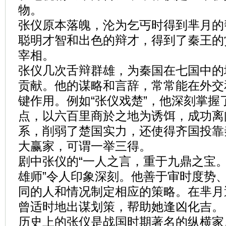
物。
张仪原本落魄，沦为乞丐时得到芈月的
聪明才智和出色的辩才，得到了秦王的
宰相。
张仪几次舌辩群雄，为秦国在七国中的
贡献。他的谋略和言辞，常常能在外交
键作用。例如“张仪戏楚”，他深刻掌握
点，以六百里商於之地为诱饵，成功离
系，削弱了楚国实力，还使得齐国投靠
大赢家，可谓一举三得。
剧中张仪的“一人之言，重于九鼎之宝
雄师”令人印象深刻。他善于审时度势
同的人和情况制定相应的策略。在芈月
曾适时地出谋划策，帮助她逢凶化吉。
历史上的张仪是战国时期著名的纵横家