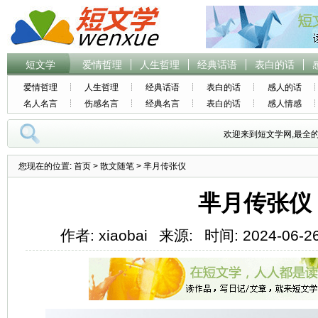
短文学
爱情哲理
人生哲理
经典话语
表白的话
爱情哲理
人生哲理
经典话语
表白的话
感人的话
名人名言
伤感名言
经典名言
表白的话
感人情感
欢迎来到短文学网,最全
您现在的位置:
首页
>
散文随笔
> 芈月传张仪
芈月传张仪
作者: xiaobai
来源:
时间: 2024-06-26