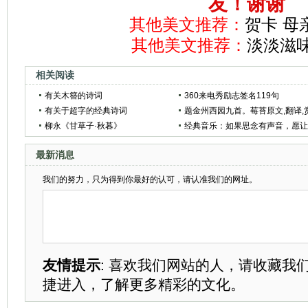
友！谢谢
其他美文推荐：
贺卡 母
其他美文推荐：
淡淡滋
相关阅读
有关木簪的诗词
360来电秀励志签名119句
有关于超字的经典诗词
题金州西园九首。莓苔原文,翻译,
柳永《甘草子·秋暮》
析_拼音版_作者姚合
经典音乐：如果思念有声音，愿
风带给你
最新消息
我们的努力，只为得到你最好的认可，请认准我们的网址。
友情提示
: 喜欢我们网站的人，请收藏我
捷进入，了解更多精彩的文化。