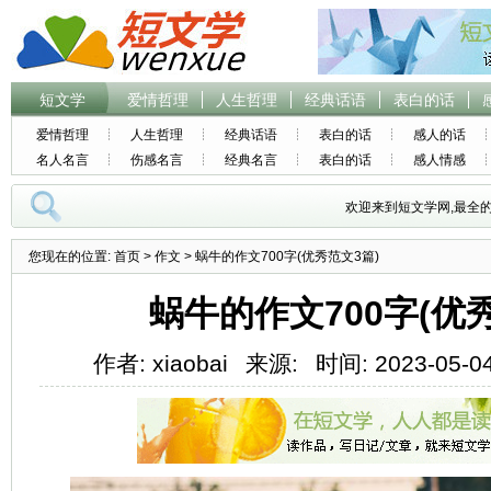
短文学
爱情哲理
人生哲理
经典话语
表白的话
爱情哲理
人生哲理
经典话语
表白的话
感人的话
名人名言
伤感名言
经典名言
表白的话
感人情感
欢迎来到短文学网,最全
您现在的位置:
首页
>
作文
> 蜗牛的作文700字(优秀范文3篇)
蜗牛的作文700字(优
作者: xiaobai
来源:
时间: 2023-05-04