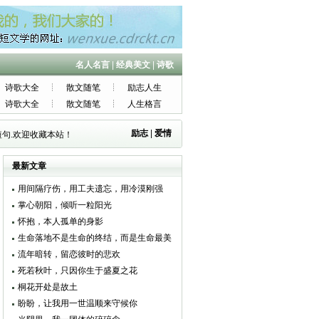
名人名言
|
经典美文
|
诗歌
诗歌大全
散文随笔
励志人生
诗歌大全
散文随笔
人生格言
励志
|
爱情
句.欢迎收藏本站！
最新文章
用间隔疗伤，用工夫遗忘，用冷漠刚强
掌心朝阳，倾听一粒阳光
怀抱，本人孤单的身影
生命落地不是生命的终结，而是生命最美
的绽放
流年暗转，留恋彼时的悲欢
死若秋叶，只因你生于盛夏之花
桐花开处是故土
盼盼，让我用一世温顺来守候你