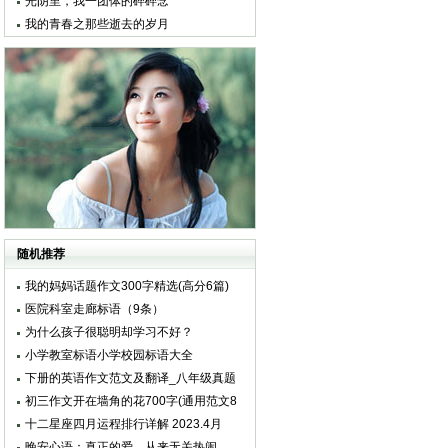
光阴里，我一团体的碎碎念
我的青春之那些逝去的岁月
随机推荐
我的妈妈话题作文300字精选(高分6篇)
医院科室走廊标语（9条）
为什么孩子很聪明却学习不好？
小学教室标语小学校园标语大全
下册的英语作文范文及翻译_八年级真题
英语作文2篇
初三作文开在墙角的花700字(通用范文8
篇)
十二星座四月运程排行详解 2023.4月
晚安心语：真正的爱，从来无关热闹