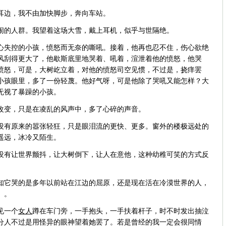
耳边，我不由加快脚步，奔向车站。
闹的人群。我望着这场大雪，戴上耳机，似乎与世隔绝。
心失控的小孩，愤怒而无奈的嘶吼。接着，他再也忍不住，伤心欲绝
风刮得更大了，他歇斯底里地哭着、吼着，渲泄着他的愤怒，他哭
愤怒，可是，大树屹立着，对他的愤怒司空见惯，不过是，挠痒罢
小孩眼里，多了一份轻蔑。他好气呀，可是他除了哭吼又能怎样？大
无视了暴躁的小孩。
改变，只是在凌乱的风声中，多了心碎的声音。
没有原来的嚣张轻狂，只是眼泪流的更快、更多。窗外的楼极远处的
遥远，冰冷又陌生。
没有让世界颤抖，让大树倒下，让人在意他，这种幼稚可笑的方式反
知它哭的是多年以前站在江边的屈原，还是现在活在冷漠世界的人，
。。
见一个
女人
蹲在车门旁，一手抱头，一手扶着杆子，时不时发出抽泣
分人不过是用怪异的眼神望着她罢了。若是曾经的我一定会很同情