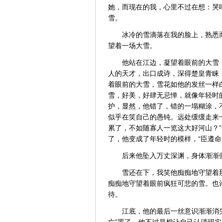
她，而现在的我，心里不过在想：哭
雪。
冰冷的雪滴落在我的脸上，熟悉
望着一场大雪。
他站在江边，凝望着眼前的大雪
人的天才，出口成诗，深得楚皇青睐
着眼前的大雪，雪花如他的发丝一样
雪，好美，好肆无忌惮，就像年轻时
护，显然，他错了，错的一塌糊涂，
似乎在笑自己的愚钝。远处缓缓走来
累了，不如随寡人一览这大好河山？
了，他变成了年轻时的模样，“臣遵命
后来他坠入万丈深渊，身体渐渐
雪还在下，我笑他痴痴地守望着
痴痴地守望着眼前疯狂可悲的雪。也
待。
江底，他的最后一丝意识渐渐消
亡”罢了，他不过是想让自己认清现