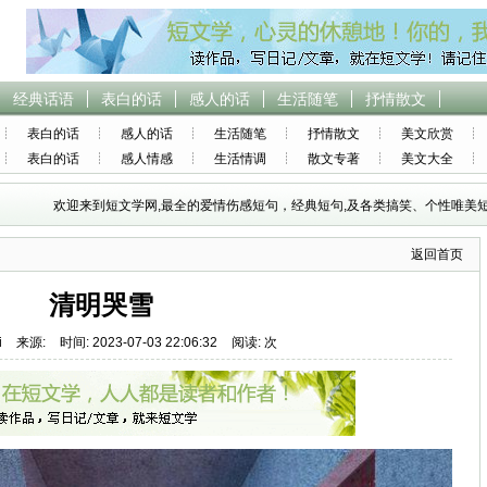
经典话语
表白的话
感人的话
生活随笔
抒情散文
表白的话
感人的话
生活随笔
抒情散文
美文欣赏
表白的话
感人情感
生活情调
散文专著
美文大全
欢迎来到短文学网,最全的爱情伤感短句，经典短句,及各类搞笑、个性唯美短
返回首页
清明哭雪
i
来源:
时间: 2023-07-03 22:06:32
阅读: 次