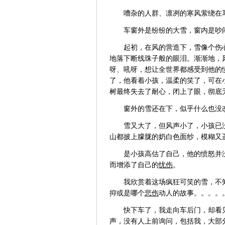
嘈杂的人群、凛冽的寒风萦绕在
车窗外是纷纷的大雪，窗内是吵
起初，在风的营造下，雪像个伤
地落下断线珠子般的眼泪。渐渐地，
呀、吼呀，想让全世界都感受到他的
了，他看着小孩，温柔的笑了，可在
树最终失去了耐心，闭上了眼，彻底
窗外的雪还在下，似乎什么也没
雪又大了，但风声小了，小孩已
山都披上朦胧的奶白色面纱，模糊又
是小孩高估了自己，他的愤怒并
而增添了自己的
忧伤
。
我欣赏着这场疯狂可笑的雪，不
抑或是哪个
悲伤
动人的故事。。。。
快下车了，我走向车后门，却看
声，没有人上前询问，包括我，大部