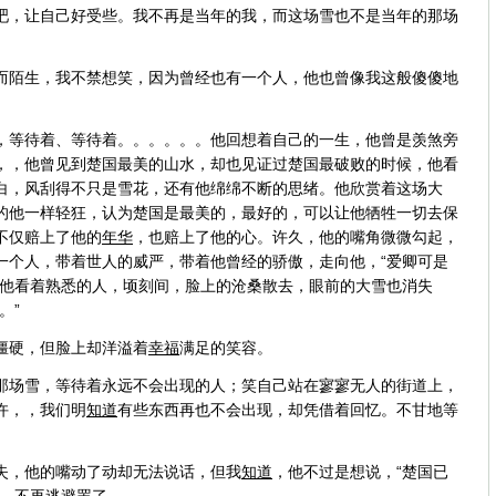
吧，让自己好受些。我不再是当年的我，而这场雪也不是当年的那场
而陌生，我不禁想笑，因为曾经也有一个人，他也曾像我这般傻傻地
，等待着、等待着。。。。。。他回想着自己的一生，他曾是羡煞旁
，，他曾见到楚国最美的山水，却也见证过楚国最破败的时候，他看
白，风刮得不只是雪花，还有他绵绵不断的思绪。他欣赏着这场大
的他一样轻狂，认为楚国是最美的，最好的，可以让他牺牲一切去保
不仅赔上了他的
年华
，也赔上了他的心。许久，他的嘴角微微勾起，
一个人，带着世人的威严，带着他曾经的骄傲，走向他，“爱卿可是
”他看着熟悉的人，顷刻间，脸上的沧桑散去，眼前的大雪也消失
。”
僵硬，但脸上却洋溢着
幸福
满足的笑容。
那场雪，等待着永远不会出现的人；笑自己站在寥寥无人的街道上，
许，，我们明
知道
有些东西再也不会出现，却凭借着回忆。不甘地等
失，他的嘴动了动却无法说话，但我
知道
，他不过是想说，“楚国已
实，不再逃避罢了。