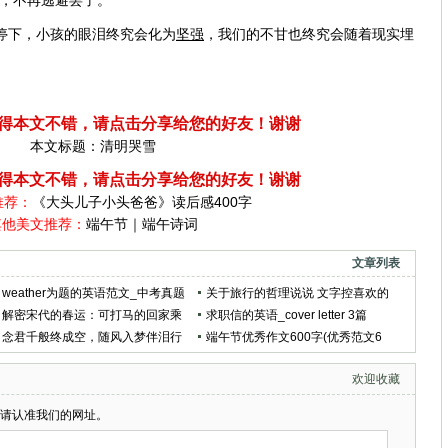
停下，小孩的眼泪终究会化为
坚强
，我们的不甘也终究会随着现实埋
得本文不错，请点击分享给您的好友！谢谢
本文标题：
清明哭雪
得本文不错，请点击分享给您的好友！谢谢
推荐：
《大头儿子小头爸爸》读后感400字
其他美文推荐：
端午节｜端午诗词
文章列表
weather为题的英语范文_中考真题
关于旅行的哲理说说 文字控喜欢的
英语作文5篇
解密宋代的春运：可打马的回家乘
文艺句子
求职信的英语_cover letter 3篇
客车很时兴
念君千般终成空，随风入梦伴泪行
端午节优秀作文600字(优秀范文6
篇)
欢迎收藏
请认准我们的网址。