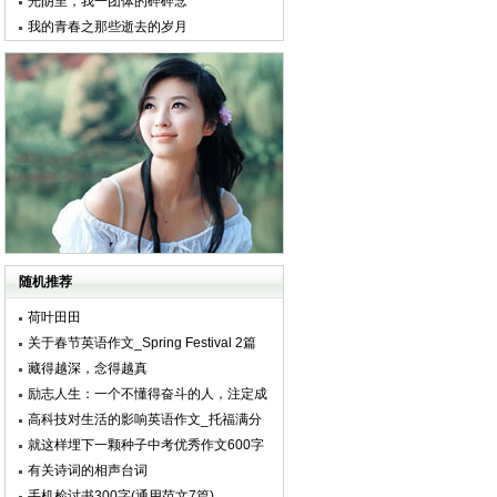
光阴里，我一团体的碎碎念
我的青春之那些逝去的岁月
随机推荐
荷叶田田
关于春节英语作文_Spring Festival 2篇
藏得越深，念得越真
励志人生：一个不懂得奋斗的人，注定成
不了大事！
高科技对生活的影响英语作文_托福满分
英语作文3篇
就这样埋下一颗种子中考优秀作文600字
(通用范文8篇)
有关诗词的相声台词
手机检讨书300字(通用范文7篇)