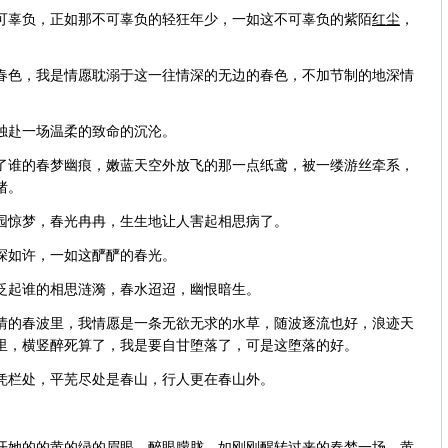
辜负，正如那不可辜负的轻狂年少，一如这不可辜负的紫陌
红尘
，
色，我是情愿耽溺于这一往情深的无边的春色，不加节制的地深情
赴一场温柔的致命的沉沦。
谁的春梦幽痕，嫩蓝天空外放飞的那一点纸鸢，被一缕游丝牵系，
绪。
惊梦，春光冉冉，生生地让人害起相思病了。
如许，一如这酽酽的春光。
起谁的相思涟漪，春水迢迢，幽恨暗生。
的春波里，我情愿是一条无欲无求的水草，随波逐流也好，浪迹天
里，横竖醉死算了，我是要自甘堕落了，可是这堕落的好。
栏处，平芜尽处是春山，行人更在春山外。
。
她的的黄的绿的眉眼，醉眼朦胧，如刚刚醒转过来的春梦一场，黄