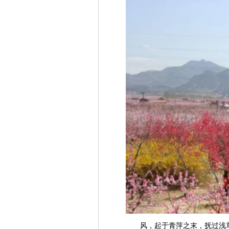
风，起于青萍之末，抚过浅草