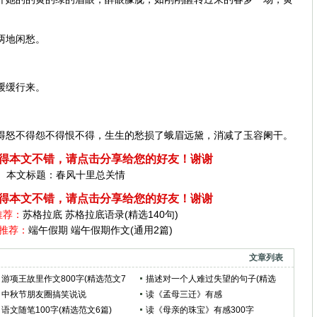
两地闲愁。
缓缓行来。
怒不得怨不得恨不得，生生的愁损了蛾眉远黛，消减了玉容阑干。
得本文不错，请点击分享给您的好友！谢谢
本文标题：
春风十里总关情
得本文不错，请点击分享给您的好友！谢谢
推荐：
苏格拉底 苏格拉底语录(精选140句)
推荐：
端午假期 端午假期作文(通用2篇)
文章列表
游项王故里作文800字(精选范文7
描述对一个人难过失望的句子(精选
篇)
中秋节朋友圈搞笑说说
17句)
读《孟母三迁》有感
语文随笔100字(精选范文6篇)
读《母亲的珠宝》有感300字