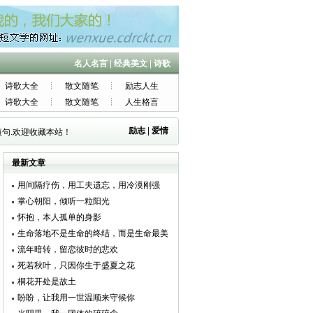
名人名言
|
经典美文
|
诗歌
诗歌大全
散文随笔
励志人生
诗歌大全
散文随笔
人生格言
励志
|
爱情
句.欢迎收藏本站！
最新文章
用间隔疗伤，用工夫遗忘，用冷漠刚强
掌心朝阳，倾听一粒阳光
怀抱，本人孤单的身影
生命落地不是生命的终结，而是生命最美
的绽放
流年暗转，留恋彼时的悲欢
死若秋叶，只因你生于盛夏之花
桐花开处是故土
盼盼，让我用一世温顺来守候你