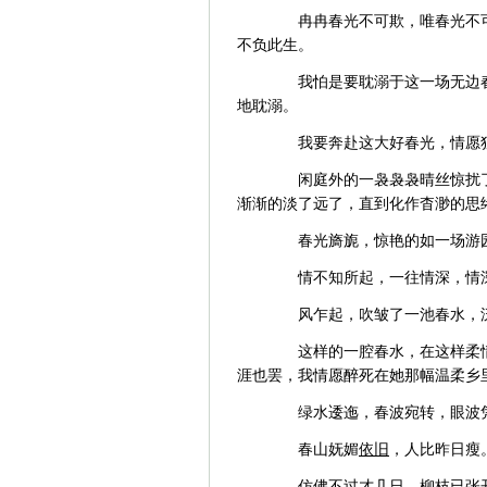
冉冉春光不可欺，唯春光不可
不负此生。
我怕是要耽溺于这一场无边春
地耽溺。
我要奔赴这大好春光，情愿独
闲庭外的一袅袅袅晴丝惊扰了
渐渐的淡了远了，直到化作杳渺的思
春光旖旎，惊艳的如一场游园
情不知所起，一往情深，情深
风乍起，吹皱了一池春水，泛
这样的一腔春水，在这样柔情
涯也罢，我情愿醉死在她那幅温柔乡
绿水逶迤，春波宛转，眼波凭
春山妩媚
依旧
，人比昨日瘦
仿佛不过才几日，柳枝已张开