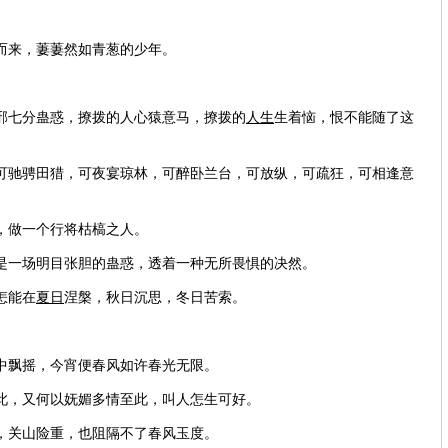
来，萋萋然如青葱的少年。
邪七分蛊惑，撩拨的人心猿意马，撩拨的
人生
生着恼，恨不能随了这
驰骋田猎，可夜宴琼林，可醉卧兰台，可放纵，可疏狂，可相逢意
做一个行将枯槁之人。
一场明目张胆的蛊惑，透着一种无所畏惧的决然。
怎能在
夏日
涅槃，秋日沉思，冬日苦索。
飘摇，今宵便春风如许春光无限。
，又何以妩媚多情至此，叫人怎生可好。
关山险重，也阻隔不了春风玉度。