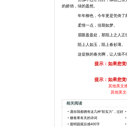
的娇俏，绿的盈然。
年年柳色，今年更是凭倚了
柔情一点，佳期如梦。
眉眼盈盈处，那陌上之人正
陌上人如玉，陌上春衫薄。
这促狭的春光啊，让人恼不得
提示：如果您觉
提示：如果您觉
其他美文
其他美文
相关阅读
愿你我都拥有这几种“软实力”，过好
后半生
糖卷果有关的诗词
圆明园观后感400字