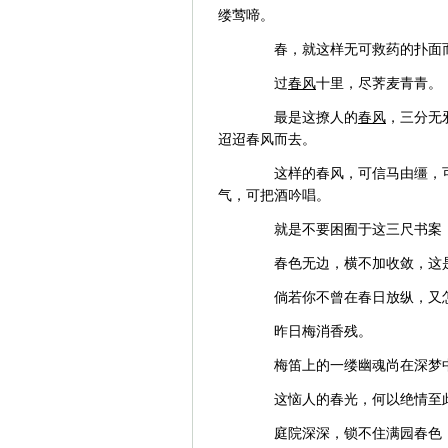
缕莺啼。
春，就这样无可救药的扑面而
过
春风
十里，尽荠麦青青。
最是这撩人的
春风
，三分无
迢迢春风而去。
这样的春风，可信马由缰，可
气，可把酒吟唱。
就是不要困囿于这三尺书案，
春色无边，横不加收敛，这是
倘若你不曾在春日放纵，又
昨日梅消香残。
梅笛上的一缕幽魂尚在深梦中
这恼人的春光，何以绝情至此
庭院深深，锁不住满园春色，