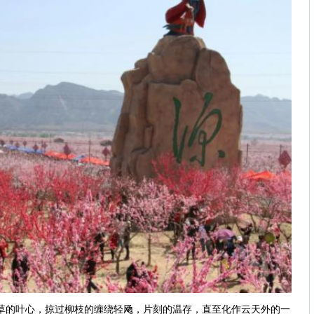
的叶心，掠过柳枝的缠绕轻飏，片刻的温存，直至化作云天外的一