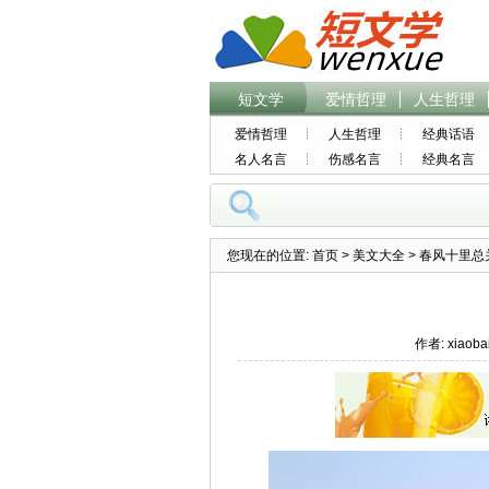
短文学
爱情哲理
人生哲理
爱情哲理
人生哲理
经典话语
名人名言
伤感名言
经典名言
您现在的位置:
首页
>
美文大全
> 春风十里总
作者: xiaoba