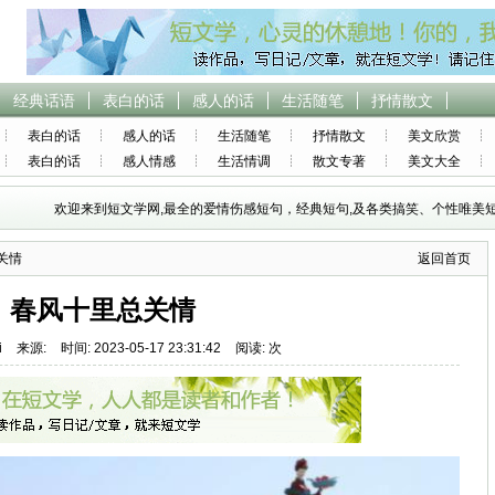
经典话语
表白的话
感人的话
生活随笔
抒情散文
表白的话
感人的话
生活随笔
抒情散文
美文欣赏
表白的话
感人情感
生活情调
散文专著
美文大全
欢迎来到短文学网,最全的爱情伤感短句，经典短句,及各类搞笑、个性唯美短
关情
返回首页
春风十里总关情
i
来源:
时间: 2023-05-17 23:31:42
阅读: 次