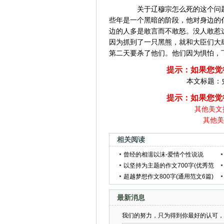
关于辽穆宗怎么死的这个问题
些年是一个黑暗的阶段，他对身边的
边的人多是敢言而不敢怒。没人敢惹
因为抓到了一只黑熊，就和大臣们大
第二天要杀了他们。他们因为惧怕，
提示：如果您觉
本文标题：
提示：如果您觉
其他美文
其他美
相关阅读
曾经的相濡以沫-爱情个性说说
以坚持为主题的作文700字(优秀范
文3篇)
超越梦想作文800字(通用范文6篇)
最新消息
我们的努力，只为得到你最好的认可，