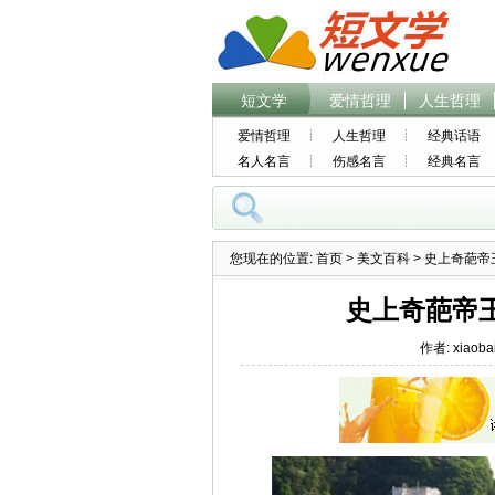
短文学
爱情哲理
人生哲理
爱情哲理
人生哲理
经典话语
名人名言
伤感名言
经典名言
您现在的位置:
首页
>
美文百科
> 史上奇葩
史上奇葩帝
作者: xiaoba