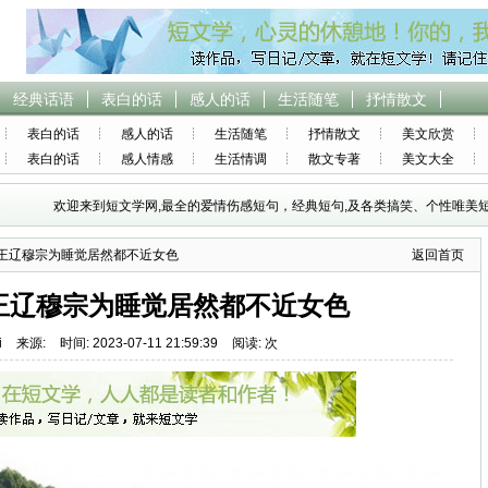
经典话语
表白的话
感人的话
生活随笔
抒情散文
表白的话
感人的话
生活随笔
抒情散文
美文欣赏
表白的话
感人情感
生活情调
散文专著
美文大全
欢迎来到短文学网,最全的爱情伤感短句，经典短句,及各类搞笑、个性唯美短
帝王辽穆宗为睡觉居然都不近女色
返回首页
王辽穆宗为睡觉居然都不近女色
i
来源:
时间: 2023-07-11 21:59:39
阅读: 次