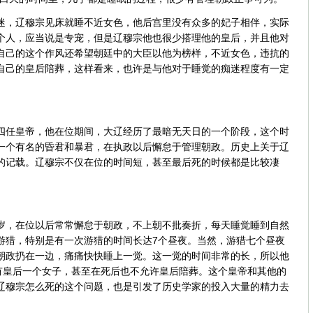
，辽穆宗见床就睡不近女色，他后宫里没有众多的妃子相伴，实际
个人，应当说是专宠，但是辽穆宗他也很少搭理他的皇后，并且他对
自己的这个作风还希望朝廷中的大臣以他为榜样，不近女色，违抗的
自己的皇后陪葬，这样看来，也许是与他对于睡觉的痴迷程度有一定
任皇帝，他在位期间，大辽经历了最暗无天日的一个阶段，这个时
一个有名的昏君和暴君，在执政以后懈怠于管理朝政。历史上关于辽
的记载。辽穆宗不仅在位的时间短，甚至最后死的时候都是比较凄
，在位以后常常懈怠于朝政，不上朝不批奏折，每天睡觉睡到自然
游猎，特别是有一次游猎的时间长达7个昼夜。当然，游猎七个昼夜
朝政扔在一边，痛痛快快睡上一觉。这一觉的时间非常的长，所以他
只有皇后一个女子，甚至在死后也不允许皇后陪葬。这个皇帝和其他的
辽穆宗怎么死的这个问题，也是引发了历史学家的投入大量的精力去