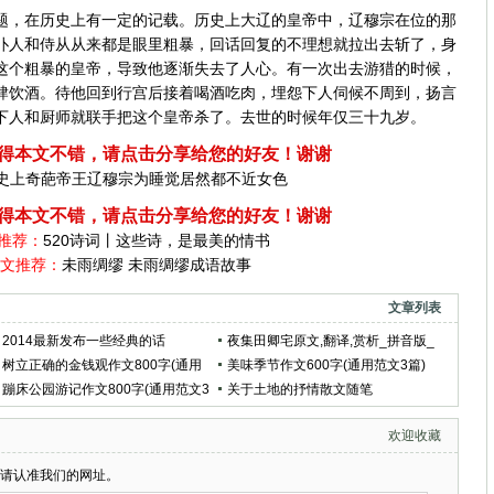
，在历史上有一定的记载。历史上大辽的皇帝中，辽穆宗在位的那
仆人和侍从从来都是眼里粗暴，回话回复的不理想就拉出去斩了，身
这个粗暴的皇帝，导致他逐渐失去了人心。有一次出去游猎的时候，
肆饮酒。待他回到行宫后接着喝酒吃肉，埋怨下人伺候不周到，扬言
下人和厨师就联手把这个皇帝杀了。去世的时候年仅三十九岁。
得本文不错，请点击分享给您的好友！谢谢
史上奇葩帝王辽穆宗为睡觉居然都不近女色
得本文不错，请点击分享给您的好友！谢谢
推荐：
520诗词丨这些诗，是最美的情书
文推荐：
未雨绸缪 未雨绸缪成语故事
文章列表
2014最新发布一些经典的话
夜集田卿宅原文,翻译,赏析_拼音版_
树立正确的金钱观作文800字(通用
作者贾岛
美味季节作文600字(通用范文3篇)
范文5篇)
蹦床公园游记作文800字(通用范文3
关于土地的抒情散文随笔
篇)
欢迎收藏
请认准我们的网址。