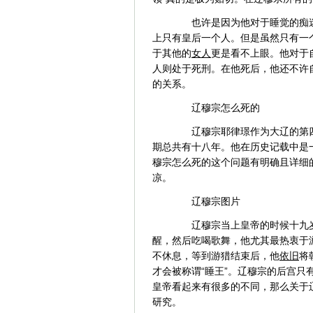
也许是因为他对于睡觉的痴迷
上只有皇后一个人。但是虽然只有一
于其他的
女人
更是看不上眼。他对于
人则处于死刑。在他死后，他还不许
的关系。
辽穆宗怎么死的
辽穆宗耶律璟作为大辽的第四
期总共有十八年。他在历史记载中是
穆宗怎么死的这个问题有明确且详细
凉。
辽穆宗图片
辽穆宗当上皇帝的时候十九岁
醒，然后吃喝歌舞，他尤其最热衷于
不休息，等到游猎结束后，他
依旧
将
才会被称谓“睡王”。辽穆宗的后宫
皇帝看起来有很多的不同，那么关于
研究。