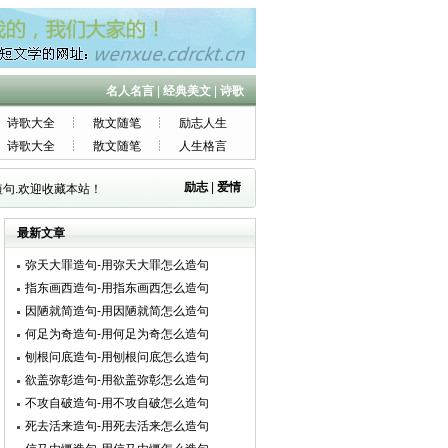
名人名言
|
经典美文
|
诗歌
诗歌大全
散文随笔
励志人生
诗歌大全
散文随笔
人生格言
励志
|
爱情
句.欢迎收藏本站！
最新文章
弥天大罪造句-用弥天大罪怎么造句
指东画西造句-用指东画西怎么造句
因陋就简造句-用因陋就简怎么造句
何足为奇造句-用何足为奇怎么造句
刨根问底造句-用刨根问底怎么造句
欲盖弥彰造句-用欲盖弥彰怎么造句
不攻自破造句-用不攻自破怎么造句
死去活来造句-用死去活来怎么造句