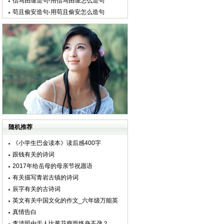
信马由缰造句-用信马由缰怎么造句
苟且偷安造句-用苟且偷安怎么造句
随机推荐
《小学生巴金读本》读后感400字
跟钱有关的诗词
2017年给岳母的母亲节祝愿语
有关描写青岩古镇的诗词
辰字有关的古诗词
英文有关中国文化的作文_六年级万能英
语作文4篇
真情告白
李清照由于人比黄花瘦而终身不孕？