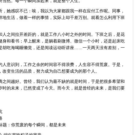
所当然。每一个瞬间加起来，就是整个人生。
，她感叹不已：唉，我以为大家都跟我一样在应付工作呢。同事，
样地生活，做着一样的事情，实际上却千差万别。就看怎么利用下班
人之间拉开差距的，就是工作八小时之外的时间。下班之后，是花
健身和看书；早上醒来，是躺着刷微博、微信一个小时，还是起床吃
是胡吃海喝睡懒觉，还是阅读运动听讲座……一天两天没有差别，一
人意识到，工作之余的时间容不得浪费，人生容不得荒废。于是，
，改变生活的品质，努力成为自己想要成为的那个人。
之间越好。曾经，我们认为最不缺的就是时间，于是把很多希望和
岁时的未来，已然变成了今天。而今天，就是曾经的未来，是我们要
坑
路
标题：
你荒废的每个瞬间，都是未来
么 端午节吃粽子的寓意