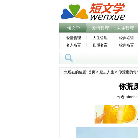
短文学
爱情哲理
人生哲理
爱情哲理
人生哲理
经典话语
名人名言
伤感名言
经典名言
您现在的位置:
首页
>
励志人生
> 你荒废的
你荒
作者: xiaoba