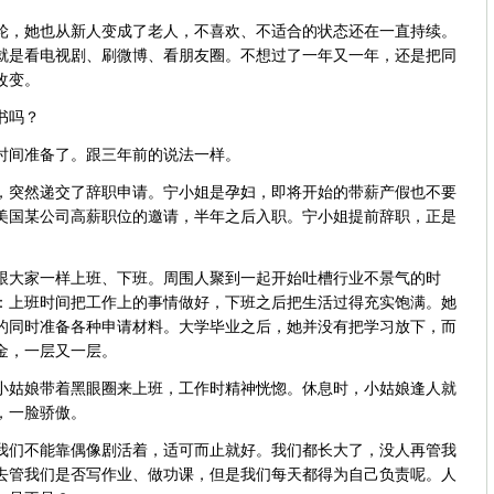
，她也从新人变成了老人，不喜欢、不适合的状态还在一直持续。
就是看电视剧、刷微博、看朋友圈。不想过了一年又一年，还是把同
改变。
书吗？
间准备了。跟三年前的说法一样。
突然递交了辞职申请。宁小姐是孕妇，即将开始的带薪产假也不要
美国某公司高薪职位的邀请，半年之后入职。宁小姐提前辞职，正是
大家一样上班、下班。周围人聚到一起开始吐槽行业不景气的时
：上班时间把工作上的事情做好，下班之后把生活过得充实饱满。她
的同时准备各种申请材料。大学毕业之后，她并没有把学习放下，而
金，一层又一层。
姑娘带着黑眼圈来上班，工作时精神恍惚。休息时，小姑娘逢人就
，一脸骄傲。
们不能靠偶像剧活着，适可而止就好。我们都长大了，没人再管我
去管我们是否写作业、做功课，但是我们每天都得为自己负责呢。人