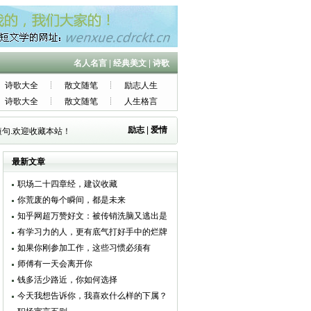
名人名言
|
经典美文
|
诗歌
诗歌大全
散文随笔
励志人生
诗歌大全
散文随笔
人生格言
励志
|
爱情
句.欢迎收藏本站！
最新文章
职场二十四章经，建议收藏
你荒废的每个瞬间，都是未来
知乎网超万赞好文：被传销洗脑又逃出是
一种怎样的体验？
有学习力的人，更有底气打好手中的烂牌
如果你刚参加工作，这些习惯必须有
师傅有一天会离开你
钱多活少路近，你如何选择
今天我想告诉你，我喜欢什么样的下属？