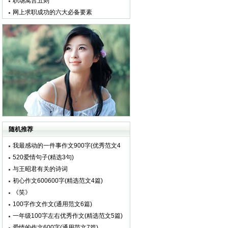
职场寓言五则
网上求职成功的六大必备要素
随机推荐
我最感动的一件事作文900字(优秀范文4
篇)
520爱情句子(精选3句)
与王昭君有关的诗词
初心作文600600字(精选范文4篇)
《笑》
100字作文作文(通用范文6篇)
一年级100字左右优秀作文(精选范文5篇)
爱情的作文600字(通用范文7篇)