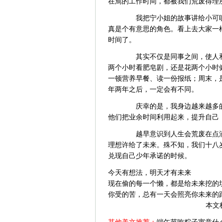
在焉的工作时间，都被我们荒废得理
我把宁小姐的故事讲给小可听
真是个有意思的角色。看上去大家一
时间了。
其实不仅是同事之间，使人和
两个小时看肥皂剧，还是花两个小时
一顿营养早餐、读一份报纸；周末，
年两年之后，一定会有不同。
庆幸的是，我身边越来越多的
他们把业余时间利用起来，提升自己
越早意识到人生会荒废在点滴
理想许给了未来。殊不知，我们十八
兑现自己少年承诺的时候。
今天有想法，明天才有未来
现在偷的每一个懒，都是给未来挖的
你受的苦，总有一天会照亮你未来的
本文
其他美文推荐：
端午节吃粽子寓意什