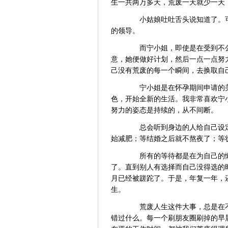
生一共两万多天，荒废一天就少一天
小姑娘吐吐舌头说知道了。可
的领导。
而宁小姐，即使是在受到不公
意，她便做好计划，然后一点一点努
己没有荒废的每一个瞬间，去换取自
宁小姐是在怀孕期间申请的美
色，开始全新的生活。我非常喜欢宁
努力的姿态是持续的，从不间断。
总会听到身边的人给自己设定
始减肥；等结婚之后就不熬夜了；等
所有的等待都是在为自己的懒
了。直到别人有选择而自己没得选的
月已经被蹉跎了。于是，年复一年，
生。
荒废人生这件大事，总是在不
错过什么。每一个刷朋友圈刷掉的早