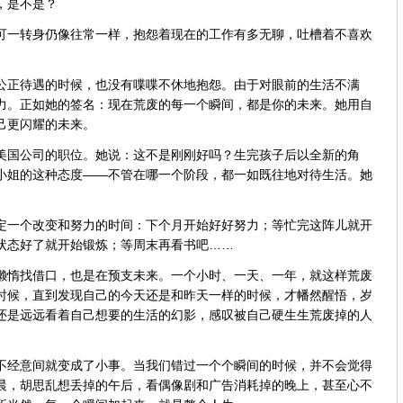
，是不是？
一转身仍像往常一样，抱怨着现在的工作有多无聊，吐槽着不喜欢
正待遇的时候，也没有喋喋不休地抱怨。由于对眼前的生活不满
力。正如她的签名：现在荒废的每一个瞬间，都是你的未来。她用自
己更闪耀的未来。
国公司的职位。她说：这不是刚刚好吗？生完孩子后以全新的角
小姐的这种态度——不管在哪一个阶段，都一如既往地对待生活。她
一个改变和努力的时间：下个月开始好好努力；等忙完这阵儿就开
状态好了就开始锻炼；等周末再看书吧……
惰找借口，也是在预支未来。一个小时、一天、一年，就这样荒废
时候，直到发现自己的今天还是和昨天一样的时候，才幡然醒悟，岁
还是远远看着自己想要的生活的幻影，感叹被自己硬生生荒废掉的人
经意间就变成了小事。当我们错过一个个瞬间的时候，并不会觉得
晨，胡思乱想丢掉的午后，看偶像剧和广告消耗掉的晚上，甚至心不