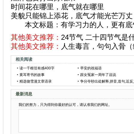
时间花在哪里，底气就在哪里
美貌只能锦上添花，底气才能光芒万丈
本文标题：
有学习力的人，更有底
其他美文推荐：
24节气 二十四节气是
其他美文推荐：
人生毒言，句句入骨（
相关阅读
读一千根弦有感400字
早安的祝福语
黄耳寄书的故事
跟女冤家一周年了说说
精选饶雪漫文章语录
争分夺秒出处解释,拼音,造句,近反
词
最新消息
我们的努力，只为得到你最好的认可，请认准我们的网址。