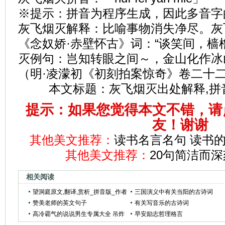
※提示：拼音为程序生成，因此多音字
灰飞烟灭解释：比喻事物消失净尽。灰
《念奴娇·赤壁怀古》词：“谈笑间，樯
灭例句：岂知转眼之间～，金山化作冰
（明·凌濛初《初刻拍案惊奇》卷二十
本文标题：
灰飞烟灭出处解释,拼
提示：如果您觉得本文不错，请
友！谢谢
其他美文推荐：
读书名言名句 读书的
其他美文推荐：
20句简洁而
相关阅读
望洞庭原文,翻译,赏析_拼音版_作者
三国演义中有关当阳的古诗词
刘禹锡
赞美老师的英文句子
有关写音乐的古诗词
高冷霸气的说说男生专属大全 吊炸
早安励志哲理格言
天的说说超级有魅力