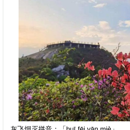
灰飞烟灭拼音：「huī fēi yān miè」