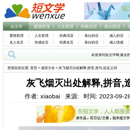
短文学
爱情哲理
人生哲理
经典话语
表白的话
爱情哲理
人生哲理
经典话语
表白的话
感人的话
名人名言
伤感名言
经典名言
表白的话
感人情感
欢迎来到短文学网,最全
您现在的位置:
首页
>
成语大全
> 灰飞烟灭出处解释,拼音,造句,近反义词
灰飞烟灭出处解释,拼音,
作者: xiaobai
来源:
时间: 2023-09-28