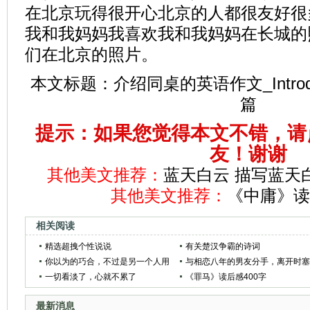
在北京玩得很开心北京的人都很友好很
我和我妈妈我喜欢我和我妈妈在长城的
们在北京的照片。
本文标题：
介绍同桌的英语作文_Introduce 
篇
提示：如果您觉得本文不错，请
友！谢谢
其他美文推荐：
蓝天白云 描写蓝天
其他美文推荐：
《中庸》读
相关阅读
精选超拽个性说说
有关楚汉争霸的诗词
你以为的巧合，不过是另一个人用
与相恋八年的男友分手，离开时
心的结果
一切看淡了，心就不累了
给我一破纸条，让我泣不成声
《罪马》读后感400字
最新消息