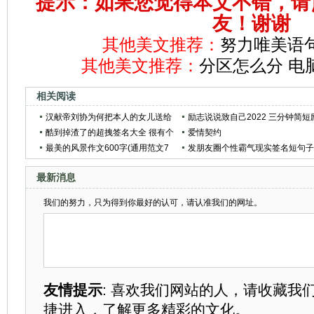
提示：如果您觉得本文不错，请
友！谢谢
其他美文推荐：
努力唯美语句
其他美文推荐：
分区怎么分 电
相关阅读
汉献帝刘协为何把本人的女儿送给
励志说说致自己2022 三分钟简短
曹丕当小妾？
酷到掉渣了的超拽签名大全 很有个
志小故事
爱情契约
性的超拽的句子大全(精选31条)
最美的风景作文600字(通用范文7
发朋友圈个性霸气现实签名短句
篇)
27个，句句说到你心里
最新消息
我们的努力，只为得到你最好的认可，请认准我们的网址。
友情提示
: 喜欢我们网站的人，请收藏我
捷进入，了解更多精彩的文化。