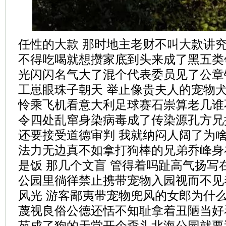
任性的大款 那时地主老财不叫大款讲
不得吃喝就想攒家底到头来成了黑五类
光闪闪名气大了混个代表委员见了公章
工崽眼珠子朝天 举止像贵夫人的宠物
怜乘飞机看意大利足球赛石崇算老几谁
令四处乱窜身染病毒成了传染源孔方兄
还要接受道德审判 我就纳闷人阔了为
法力无边真不如拿打狗棒的兄弟乔峰身
是饭 那几个文盲 管得着吗趾高气扬写
公园里徜徉禁止携带宠物入园视而不见
风光 游客鄙夷带宠物兜风的女郎为什
蔑视良俗公德还恬不知耻拿着丑陋当好
苑成了狗的天堂开个孬头北海公园就要