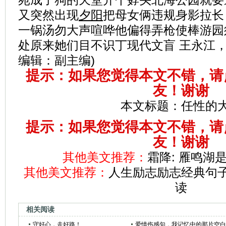
又突然出现
夕阳
把母女俩违规身影拉长
一锅汤勿大声喧哗他偏得弄枪使棒游园
处原来她们目不识丁现代文盲 王永江，
编辑：副主编)
提示：如果您觉得本文不错，请
友！谢谢
本文标题：
任性的
提示：如果您觉得本文不错，请
友！谢谢
其他美文推荐：
霜降: 雁鸣湖
其他美文推荐：
人生励志励志经典句
读
相关阅读
守好心，走好路！
爱情伤感句，我记忆中的那片空