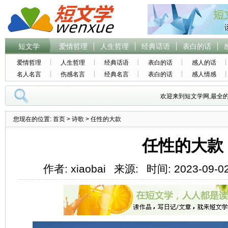
短文学
爱情哲理
人生哲理
经典话语
表白的话
爱情哲理
人生哲理
经典话语
表白的话
感人的话
名人名言
伤感名言
经典名言
表白的话
感人情感
欢迎来到短文学网,最全
您现在的位置:
首页
>
诗歌
> 任性的大款
任性的大款
作者: xiaobai
来源:
时间: 2023-09-02