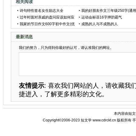
相关阅读
诗句特性签名女生励志大全
我的好朋友作文三年级250字(通
过年时面对亲戚的盘问应该如何应
范文4篇)
运动会标语16字押韵霸气
对？
我家的节日作文600字初中作文(优
成熟的人与不成熟的人
秀范文4篇)
最新消息
我们的努力，只为得到你最好的认可，请认准我们的网址。
友情提示
: 喜欢我们网站的人，请收藏我
捷进入，了解更多精彩的文化。
本内容由
短文
Copyright©2006-2023
短文学
www.cdrckt.cn 版权所有
手