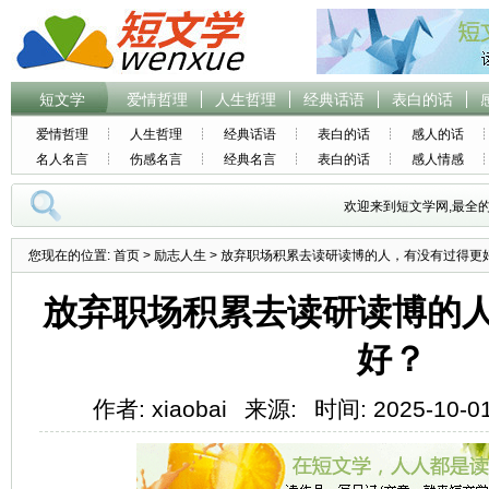
短文学
爱情哲理
人生哲理
经典话语
表白的话
爱情哲理
人生哲理
经典话语
表白的话
感人的话
名人名言
伤感名言
经典名言
表白的话
感人情感
欢迎来到短文学网,最全
您现在的位置:
首页
>
励志人生
> 放弃职场积累去读研读博的人，有没有过得更
放弃职场积累去读研读博的
好？
作者: xiaobai
来源:
时间: 2025-10-01