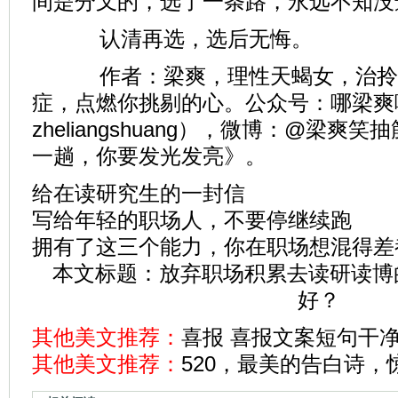
间是分叉的，选了一条路，永远不知没
认清再选，选后无悔。
作者：梁爽，理性天蝎女，治拎
症，点燃你挑剔的心。公众号：哪梁爽
zheliangshuang），微博：@梁
一趟，你要发光发亮》。
给在读研究生的一封信
写给年轻的职场人，不要停继续跑
拥有了这三个能力，你在职场想混得差
本文标题：
放弃职场积累去读研读博
好？
其他美文推荐：
喜报 喜报文案短句干净(
其他美文推荐：
520，最美的告白诗，