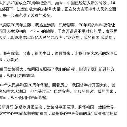
中华人民共和国成立70周年纪念日。如今，中国已经迈入新的阶段，14
的感召下，迸发出极大的热情和力量，正在
努力
实现中华人民的全面
礴，每一步都充满了苦难与艰辛。
您诞辰70周年之际，我热血沸腾，思绪澎湃。70年间的种种变化让
万国人
生活
中的一个小小的缩影，千言万语道不尽对您的爱，表不尽
义，真诚地道出13亿人民的共心声：“谢谢您，我的祖国!我爱您，
，哪有你我。兮夜，祖国
生日
，踏月而来，让我们在这欢乐的双喜日
和，万事兴。
了祖国繁荣强大，如同阳光照亮了我们的前程，指明了我们前进的方
裕，从胜利走向辉煌。
来中华人民共和国70周
年华
诞。回看历史，我国曾举行开国大典、曾
著名的大庆油田，但也受过三年自然灾害、非典的侵袭。我的国家，
国家，从不会因困难而退缩。
新月异;沧桑岁月虽留痕，繁荣盛事正展现。胸怀祖国，放眼世界，
常常心中深情地呼喊“祖国，您是我心中最美丽的花”!我深深地把您