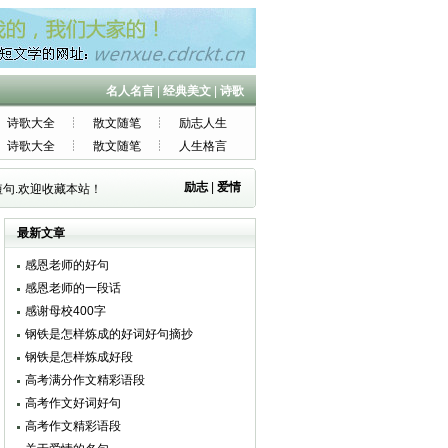
名人名言
|
经典美文
|
诗歌
诗歌大全
散文随笔
励志人生
诗歌大全
散文随笔
人生格言
励志
|
爱情
句.欢迎收藏本站！
最新文章
感恩老师的好句
感恩老师的一段话
感谢母校400字
钢铁是怎样炼成的好词好句摘抄
钢铁是怎样炼成好段
高考满分作文精彩语段
高考作文好词好句
高考作文精彩语段