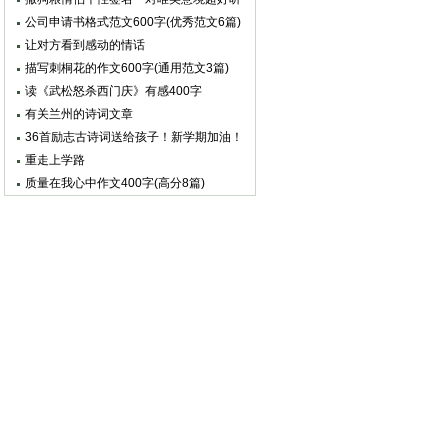
公司申请书格式范文600字(优秀范文6篇)
让对方看到感动的情话
描写刺桐花的作文600字(通用范文3篇)
读《武松怒杀西门庆》有感400字
有关兰州的诗词文章
36首励志古诗词送给孩子！新学期加油！
重走上学路
质量在我心中作文400字(高分8篇)