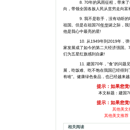
8. 70年的风雨征程，带来
向，带领全国各族人民从贫穷走向富
9. 我不是歌手，没有动听的
祖国。但是在祖国70
年华
诞之际，我
他是我心中最亮的星!
10. 从1949年到2019
家发展成了如今的第二大经济强国。7
们为五星红旗感到自豪!
11. 建国70年，“食”的问
展，吃饭难、吃不饱在我国已经得到了
有啥”。健康绿色食品，也已经越来
提示：如果您觉
本文标题：
建国7
提示：如果您觉
其他美文
其他美文推荐
相关阅读