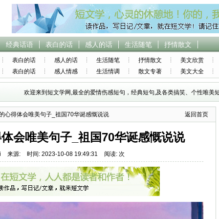
经典话语
表白的话
感人的话
生活随笔
抒情散文
表白的话
感人的话
生活随笔
抒情散文
美文欣赏
表白的话
感人情感
生活情调
散文专著
美文大全
欢迎来到短文学网,最全的爱情伤感短句，经典短句,及各类搞笑、个性唯美短
年的心得体会唯美句子_祖国70华诞感慨说说
返回首页
得体会唯美句子_祖国70华诞感慨说说
i
来源:
时间: 2023-10-08 19:49:31
阅读: 次