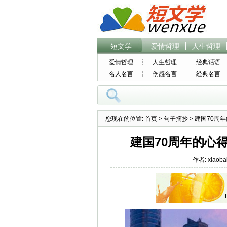
短文学
爱情哲理
人生哲理
爱情哲理
人生哲理
经典话语
名人名言
伤感名言
经典名言
您现在的位置:
首页
>
句子摘抄
> 建国70周
建国70周年的心
作者: xiaoba