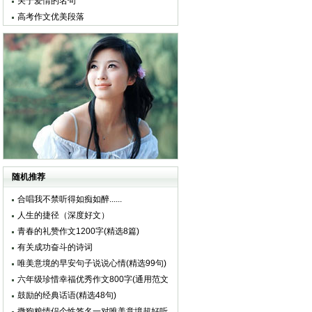
关于爱情的名句
高考作文优美段落
随机推荐
合唱我不禁听得如痴如醉......
人生的捷径（深度好文）
青春的礼赞作文1200字(精选8篇)
有关成功奋斗的诗词
唯美意境的早安句子说说心情(精选99句)
六年级珍惜幸福优秀作文800字(通用范文
5篇)
鼓励的经典话语(精选48句)
撒狗粮情侣个性签名一对唯美意境超好听