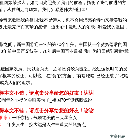
了祖国繁荣强大，如同阳光照亮了我们的前程，指明了我们前进的方
裕，从胜利走向辉煌。我们要感恩伟大的祖国!
嗓音来歌唱我的祖国;我不是诗人，也不会用漂亮的诗句来赞美我的
要用最充沛而真挚的感情，道出心中最动人的颂歌--我爱我的祖国，
年，弹指之间，新中国将迎来它的第70个年头。中国从一个贫穷落后的国
0年前中国百废待兴，70年后中国百业昌盛!我们为祖国感到骄傲!我
题见证国家发展。民以食为天，之前物资较为匮乏。经过这段时间的发
根本的改变。可以说，在“食”的方面，“有啥吃啥”已经变成了“吃啥
越成为人们的追求。
得本文不错，请点击分享给您的好友！谢谢
0周年的心得体会唯美句子_祖国70华诞感慨说说
得本文不错，请点击分享给您的好友！谢谢
推荐：
一样惊艳，气质绝美的三大星座女
：
十年变人生，换大运是人生中重要的转折点
文章列表