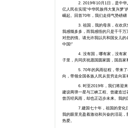
2. 2019年10月1日，是
亿人民在实现“中华民族伟大复兴梦”
崛起。回首70年，我们走得气势磅
3. 祖国，我的母亲，在欢庆
我感慨多多，而我感悟的只是千千万
对您的情。请允许我以共和国女儿的名
中国!”
4. 没有国，哪有家，没有家
子里，共同庆祝愿国圆家圆，国昌家
5. 70年的风雨征程，带来
向，带领全国各族人民从贫穷走向富
6. 时至2019年，我们将迎
建设两弹一星与三峡工程、曾建造过
曾历经风雨，却也正迈步未来。我的
7.建国七十年，祖国的变化日
我的眼里充盈着激动和兴奋的泪花，我
热爱。