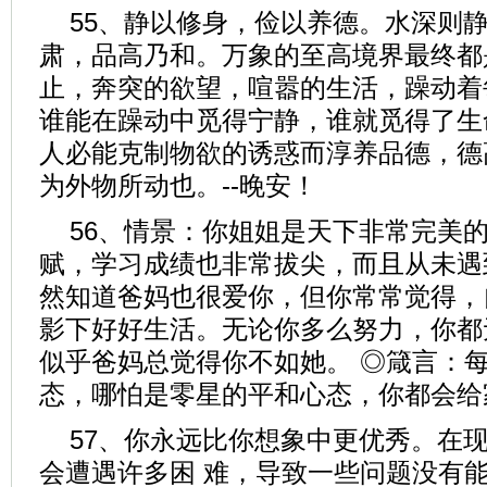
55、静以修身，俭以养德。水深则
肃，品高乃和。万象的至高境界最终都
止，奔突的欲望，喧嚣的生活，躁动着
谁能在躁动中觅得宁静，谁就觅得了生
人必能克制物欲的诱惑而淳养品德，德
为外物所动也。--晚安！
56、情景：你姐姐是天下非常完美
赋，学习成绩也非常拔尖，而且从未遇
然知道爸妈也很爱你，但你常常觉得，
影下好好生活。无论你多么努力，你都
似乎爸妈总觉得你不如她。 ◎箴言：
态，哪怕是零星的平和心态，你都会给
57、你永远比你想象中更优秀。在
会遭遇许多困 难，导致一些问题没有