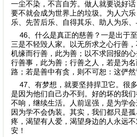
一尘不染，不言自芳。做人就要说好话
要不就会成为世界上的垃圾。为人六乐
乐、先苦后乐、自得其乐、助人为乐、与
46、什么是真正的慈善？一是出于
三是不轻毁人家。以无所求之心行善，
机缘而行善，此为善；以不求回报的心
行善事，此为善；行善之人，若是为名
路；若是善中有贪，则不可恕：这俨然背
47、有梦想，就要坚持捍卫它。很
是因为他们自己办不到。好的坏的我们
不响，继续生活。人前逞强，是为学会
因为学不会伪装。其实，我们都只是孤
疼，渴望有人爱，渴望身边的人永远不对
安！