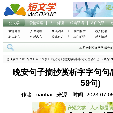
短文学
爱情哲理
人生哲理
经典话语
表白的话
爱情哲理
人生哲理
经典话语
表白的话
感人的话
名人名言
伤感名言
经典名言
表白的话
感人情感
欢迎来到短文学网,最全
您现在的位置:
首页
>
句子摘抄
> 晚安句子摘抄赏析字字句句感动不已！(精选59
晚安句子摘抄赏析字字句句
59句)
作者: xiaobai
来源:
时间: 2023-07-05