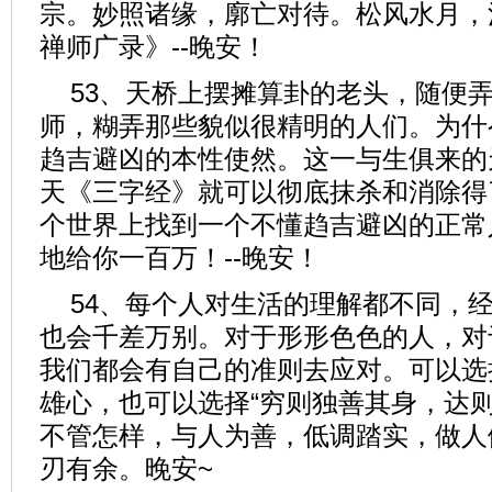
宗。妙照诸缘，廓亡对待。松风水月，
禅师广录》--晚安！
53、天桥上摆摊算卦的老头，随便
师，糊弄那些貌似很精明的人们。为什
趋吉避凶的本性使然。这一与生俱来的
天《三字经》就可以彻底抹杀和消除得
个世界上找到一个不懂趋吉避凶的正常
地给你一百万！--晚安！
54、每个人对生活的理解都不同，
也会千差万别。对于形形色色的人，对
我们都会有自己的准则去应对。可以选择
雄心，也可以选择“穷则独善其身，达则
不管怎样，与人为善，低调踏实，做人
刃有余。晚安~