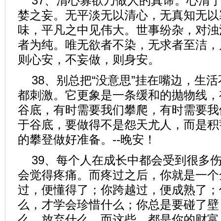
37、清心寡欲乃做人的真谛。心清
婪之妄。无平淡无以清心，无真知无以
味，平凡之中见伟大。世事纷杂，对浊
者为纯。唯无欲者不染，无求者至洁，
则心安，不妄做，则身安。
38、别总把“没意思”挂在嘴边，生
都刺激。它更象是一条缓和的抛物线，
谷底，有时需要我们攀爬，有时需要我
于谷底，要做得不是怨天尤人，而是积
的攀登做好准备。--晚安！
39、每个人在成长中都会受到很多
会觉得疼痛。而疼过之后，你就是一个
过，便懂得了；你跨越过，便成熟了；
么，才学会珍惜什么；你总是要碰了壁
么，放弃什么。而这些，都是你的财富