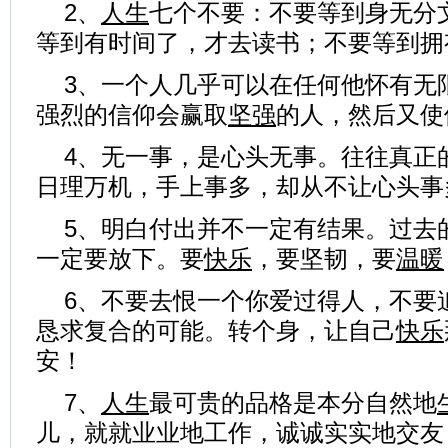
2、
人生
七个不要：不要等到身无分
等到有时间了，才去读书；不要等到拥
3、一个人几乎可以在任何他怀有无
强烈的信仰会赢取
坚强
的人，然后又使
4、无一事，是心头无事。往往真正
日理万机，手上事多，却从不让心头事多
5、明白付出并不一定有结果。过去
一定要放下。要
快乐
，要坚韧，要
温暖
6、不要去恨一个你爱过得人，不要
恳求复合的可能。转个身，让自己
快乐
安！
7、
人生
最可贵的品格是本分自然地
儿，就就业业地工作，诚诚实实地交友，