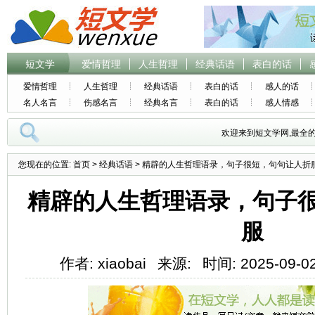
短文学
爱情哲理
人生哲理
经典话语
表白的话
爱情哲理
人生哲理
经典话语
表白的话
感人的话
名人名言
伤感名言
经典名言
表白的话
感人情感
欢迎来到短文学网,最全
您现在的位置:
首页
>
经典话语
> 精辟的人生哲理语录，句子很短，句句让人折
精辟的人生哲理语录，句子
服
作者: xiaobai
来源:
时间: 2025-09-02