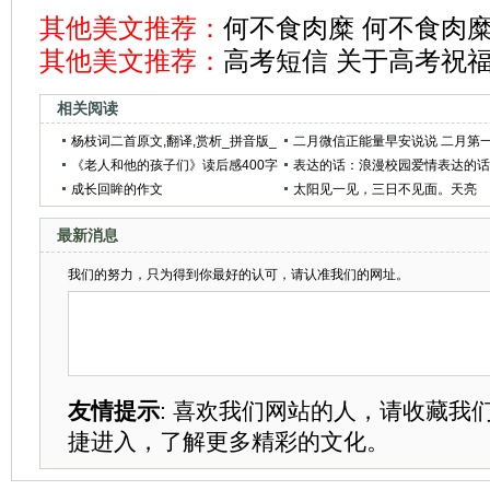
其他美文推荐：
何不食肉糜 何不食肉
其他美文推荐：
高考短信 关于高考祝福
相关阅读
杨枝词二首原文,翻译,赏析_拼音版_
二月微信正能量早安说说 二月第
作者刘禹锡
《老人和他的孩子们》读后感400字
天怎么发朋友圈
表达的话：浪漫校园爱情表达的
成长回眸的作文
太阳见一见，三日不见面。天亮
午，晴不久。
最新消息
我们的努力，只为得到你最好的认可，请认准我们的网址。
友情提示
: 喜欢我们网站的人，请收藏我
捷进入，了解更多精彩的文化。