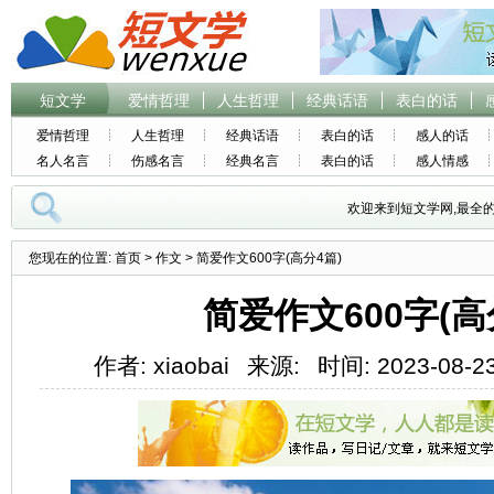
短文学
爱情哲理
人生哲理
经典话语
表白的话
爱情哲理
人生哲理
经典话语
表白的话
感人的话
名人名言
伤感名言
经典名言
表白的话
感人情感
欢迎来到短文学网,最全
您现在的位置:
首页
>
作文
> 简爱作文600字(高分4篇)
简爱作文600字(高
作者: xiaobai
来源:
时间: 2023-08-23