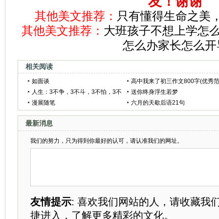
友！谢谢
其他美文推荐：
只有懂得生命之美
其他美文推荐：
大班孩子不想上学怎么
怎么办家长怎么开
相关阅读
如面谈
高中我来了初三作文800字(优秀
人生：3不争，3不斗，3不怕，3不
文7篇)
送你终身浮生若梦
悔，3不等
漫展随笔
六月的天歇后语21句
最新消息
我们的努力，只为得到你最好的认可，请认准我们的网址。
友情提示
: 喜欢我们网站的人，请收藏我
捷进入，了解更多精彩的文化。