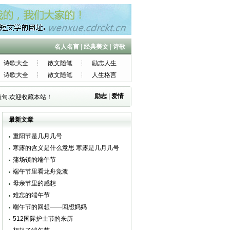
名人名言
|
经典美文
|
诗歌
诗歌大全
散文随笔
励志人生
诗歌大全
散文随笔
人生格言
励志
|
爱情
句.欢迎收藏本站！
最新文章
重阳节是几月几号
寒露的含义是什么意思 寒露是几月几号
蒲场镇的端午节
端午节里看龙舟竞渡
母亲节里的感想
难忘的端午节
端午节的回想——回想妈妈
512国际护士节的来历