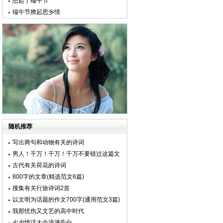
想起了端午节
端午节撩起思乡情
随机推荐
写出两句和动物有关的诗词
男人！千万！千万！千万不要错过这篇文
章
古代有关荷花的诗词
800字的文章(精选范文6篇)
搜集有关行旅诗词2首
以文明为话题的作文700字(通用范文3篇)
我那忧伤又文艺的高中时代
七夕情话大全浪漫告白