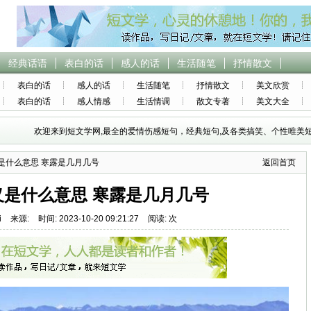
经典话语
表白的话
感人的话
生活随笔
抒情散文
表白的话
感人的话
生活随笔
抒情散文
美文欣赏
表白的话
感人情感
生活情调
散文专著
美文大全
欢迎来到短文学网,最全的爱情伤感短句，经典短句,及各类搞笑、个性唯美短
是什么意思 寒露是几月几号
返回首页
义是什么意思 寒露是几月几号
i
来源:
时间: 2023-10-20 09:21:27
阅读: 次