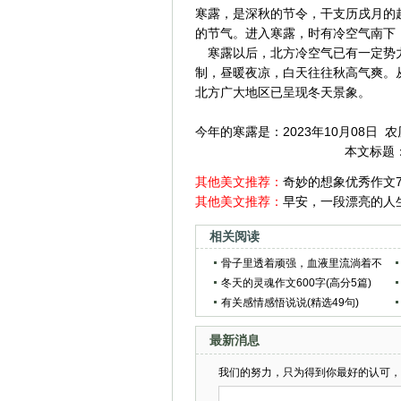
寒露，是深秋的节令，干支历戌月的起
的节气。进入寒露，时有冷空气南下
寒露以后，北方冷空气已有一定势力
制，昼暖夜凉，白天往往秋高气爽。
北方广大地区已呈现冬天景象。
今年的寒露是：2023年10月08日 
本文标题
其他美文推荐：
奇妙的想象优秀作文70
其他美文推荐：
早安，一段漂亮的人
相关阅读
骨子里透着顽强，血液里流淌着不
屈，这三个星座，势必成为人上人
冬天的灵魂作文600字(高分5篇)
有关感情感悟说说(精选49句)
最新消息
我们的努力，只为得到你最好的认可，