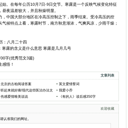
始。在每年公历10月7日-9日交节。寒露是一个反映气候变化特征
，昼夜温差较大，并且秋燥明显。
，中国大部分地区在冷高压控制之下，雨季结束。受冷高压的控
从气候特点上看，寒露时节，南方秋意渐浓，气爽风凉，少雨干燥；
农历：八月二十四
：
寒露的含义是什么意思 寒露是几月几号
0字(优秀范文3篇)
生感悟！
文章列表
北京的古柏阅读答案
英文爱情誓词
听起来就好痛!现代这些医治办法太
我爱小乔
拼了!
伤感爱情唯美说说
《有的人》读后感350字
欢迎收藏
请认准我们的网址。