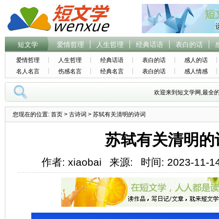
短文学
爱情哲理
人生哲理
经典话语
表白的话
爱情哲理
人生哲理
经典话语
表白的话
感人的话
名人名言
伤感名言
经典名言
表白的话
感人情感
欢迎来到短文学网,最全
您现在的位置:
首页
>
古诗词
> 苏轼有关清明的诗词
苏轼有关清明的
作者: xiaobai
来源:
时间: 2023-11-14