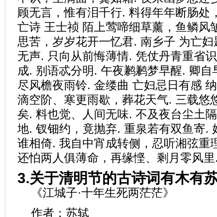
顾无言，惟有泪千行. 料得年年断肠处，
亡诗 王士祯 陌上莺啼细草薰，鱼鳞风皱
思苦，岁岁花开一忆君. 南乡子 为亡妇
无声. 只向从前悔薄情. 凭仗丹青重省
成. 别语忒分明. 午夜鹣鹣梦早醒. 卿
尽风檐夜雨铃. 金缕曲 亡妇忌日有感 纳
滴空阶、寒更雨歇，葬花天气. 三载悠
矣. 料也觉、人间无味. 不及夜台尘土
地. 钗钿约，竟抛弃. 重泉若有双鱼寄
谁相倚. 我自中宵成转侧，忍听湘弦重理
还怕两人俱薄命，再缘悭、剩月零风里.
3.关于清明节的古诗词有木有
《江城子·十年生死两茫茫》
作者：苏轼