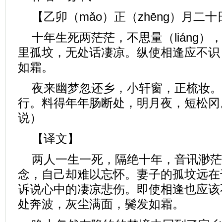
【乙卯（mǎo）正（zhēng）月二
十年生死两茫茫，不思量（liáng）
里孤坟，无处话凄凉。纵使相逢应不识，
如霜。
夜来幽梦忽还乡，小轩窗，正梳妆。
行。料得年年肠断处，明月夜，短松冈。
说）
【译文】
两人一生一死，隔绝十年，音讯渺茫
念，自己却难以忘怀。妻子的孤坟远在
诉说心中的凄凉悲伤。即使相逢也应该
处奔波，灰尘满面，鬓发如霜。