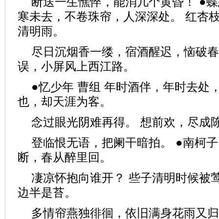
断送一生憔悴，能消几个黄昏！ ●蝶
寒未去，不卷珠帘，人深深处。 红杏枝
清明雨。
尽日沉烟香一缕，宿酒醒迟，恼破春
误，小屏风上西江路。
●忆少年 曹组 年时酒伴，年时去处
也，却天涯为客。
念过眼光阴难再得。 想前欢，尽成
登临恨无语，把阑干暗拍。 ●南柯子·
断，春从醉里回。
凄凉怀抱向谁开？ 些子清明时候被
边半是苔。
多情帘燕独徘徊，依旧满身花雨又归来