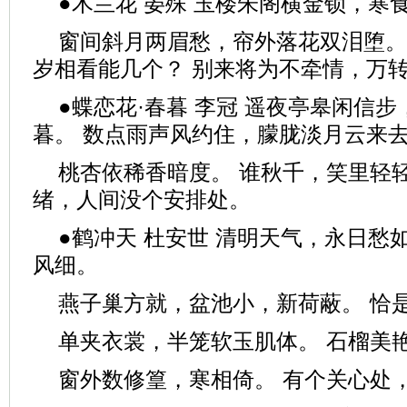
●木兰花 晏殊 玉楼朱阁横金锁，寒
窗间斜月两眉愁，帘外落花双泪堕。
岁相看能几个？ 别来将为不牵情，万
●蝶恋花·春暮 李冠 遥夜亭皋闲信
暮。 数点雨声风约住，朦胧淡月云来
桃杏依稀香暗度。 谁秋千，笑里轻
绪，人间没个安排处。
●鹤冲天 杜安世 清明天气，永日愁
风细。
燕子巢方就，盆池小，新荷蔽。 恰
单夹衣裳，半笼软玉肌体。 石榴美
窗外数修篁，寒相倚。 有个关心处