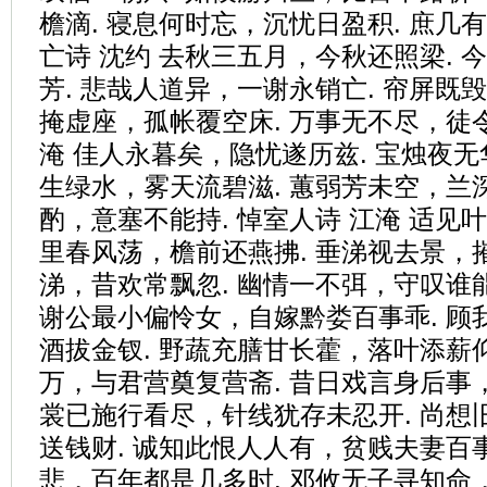
檐滴. 寝息何时忘，沉忧日盈积. 庶几
亡诗 沈约 去秋三五月，今秋还照梁. 
芳. 悲哉人道异，一谢永销亡. 帘屏既
掩虚座，孤帐覆空床. 万事无不尽，徒令
淹 佳人永暮矣，隐忧遂历兹. 宝烛夜无
生绿水，雾天流碧滋. 蕙弱芳未空，兰深
酌，意塞不能持. 悼室人诗 江淹 适见
里春风荡，檐前还燕拂. 垂涕视去景，摧
涕，昔欢常飘忽. 幽情一不弭，守叹谁能
谢公最小偏怜女，自嫁黔娄百事乖. 顾
酒拔金钗. 野蔬充膳甘长藿，落叶添薪仰
万，与君营奠复营斋. 昔日戏言身后事，
裳已施行看尽，针线犹存未忍开. 尚想
送钱财. 诚知此恨人人有，贫贱夫妻百事
悲，百年都是几多时. 邓攸无子寻知命，