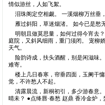
情似游丝，人如飞絮。
泪珠阁定空相觑。 一溪烟柳万丝垂
雁过斜阳，草迷烟渚。 如今已是愁
明朝且做莫思量，如何过得今宵去？ 
庭院，又斜风细雨，重门须闭。 宠柳
天气。
险韵诗成，扶头酒醒，别是闲滋味。
难寄。
楼上几日春寒，帘垂四面，玉阑干慵
觉，不许愁人不起。
清露晨流，新桐初引，多少游春意。
晴未？ ●点绛唇·春愁 赵鼎 香冷金炉