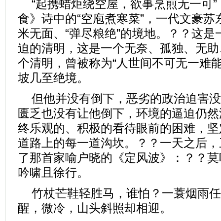
“起携蜡炬绕空屋，欲事烹煎无一可
食》诗中的“空庖煮寒菜”，一代文豪苏
米无面、“弹尽粮绝”的境地。？？这是
迫的清明，这是一个无奈、孤独、无助
个清明，曾被称为“人世间不可无一难能
坡几至绝境。
但他并没有倒下，恶劣的政治迫害没
匮乏也没有让他倒下，环境的逼迫仍然
终乐观的、积极的看待眼前的困难，坚
道路上的每一道沟坎。？？一天之后，
了那首家喻户晓的《定风波》：？？莫
吟啸且徐行。
竹杖芒鞋轻胜马，谁怕？一蓑烟雨任
醒，微冷，山头斜照却相迎。