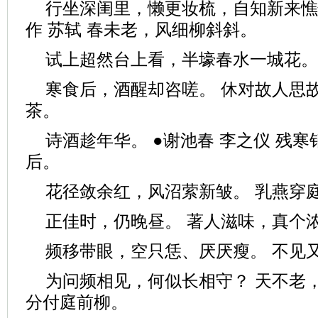
行坐深闺里，懒更妆梳，自知新来憔悴
作 苏轼 春未老，风细柳斜斜。
试上超然台上看，半壕春水一城花。
寒食后，酒醒却咨嗟。 休对故人思
茶。
诗酒趁年华。 ●谢池春 李之仪 残
后。
花径敛余红，风沼萦新皱。 乳燕穿
正佳时，仍晚昼。 著人滋味，真个
频移带眼，空只恁、厌厌瘦。 不见
为问频相见，何似长相守？ 天不老
分付庭前柳。