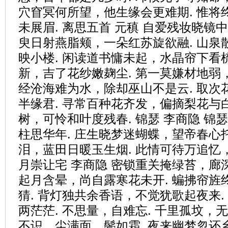
穴窅冥何所望，他生缘会更难期. 惟将
未展眉. 离思五首 元稹 自爱残妆晓镜
臾日射燕脂颊，一朵红苏旋欲融. 山泉
映小楼. 闲读道书慵未起，水晶帘下看梳
新，吉了花纱嫩麹尘. 第一莫嫌材地弱，
经沧海难为水，除却巫山不是云. 取次
半缘君. 寻常百种花齐发，偏摘梨花与白
树，可怜和叶度残春. 锦瑟 李商隐 锦
柱思华年. 庄生晓梦迷蝴蝶，望帝春心托
泪，蓝田日暖玉生烟. 此情可待万追忆，
月崇让宅 李商隐 密锁重关掩绿苔，廊深
起月含晕，尚自露寒花未开. 蝙拂帘旌
猜. 背灯独共余香语，不觉犹歌起夜来.
两茫茫. 不思量，自难忘. 千里孤坟，
不识，尘满面，鬓如霜. 夜来幽梦忽还乡