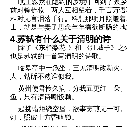
晚上忽然在隐约的梦境中回到了家乡
前对镜梳妆。两人互相望着，千言万语
相对无言泪落千行。料想那明月照耀着
山，就是与妻子思念年年痛欲断肠的地
4.苏轼有什么关于清明的诗
除了《东栏梨花 》和 《江城子》
也是苏轼的一首写清明的诗歌。
临皋亭中一危坐，三见清明改新火。
人，钻斫不然谁似我。
黄州使君怜久病，分我五更红一朵。
鱼，只有清诗嘲饭颗。
起携蜡炬绕空屋，欲事烹煎无一可。
灯，照破十方昏暗锁。