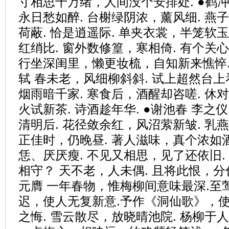
寸相思千万绪，人间没个安排处. ●鹤冲
永日愁如醉. 台榭绿阴浓，薰风细. 燕
荷蔽. 恰是逍遥际. 单夹衣裳，半笼软
红绡比. 窗外数修篁，寒相倚. 有个关
行坐深闺里，懒更妆梳，自知新来憔悴. 
轼 春未老，风细柳斜斜. 试上超然台上
烟雨暗千家. 寒食后，酒醒却咨嗟. 休
火试新茶. 诗酒趁年华. ●谢池春 李之
清明后. 花径敛余红，风沼萦新皱. 乳
正佳时，仍晚昼. 著人滋味，真个浓如酒
恁、厌厌瘦. 不见又相思，见了还依旧.
相守？ 天不老，人未偶. 且将此恨，分付
元膺 一年春物，惟梅柳间意味最深.至
迟，使人无复新意.予作《洞仙歌》，
之悔. 雪云散尽，放晓晴池院. 杨柳于