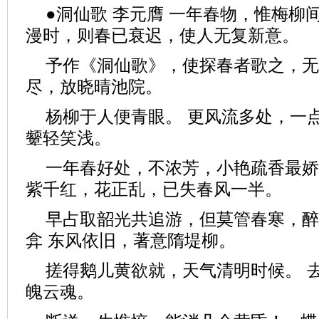
●洞仙歌 李元膺 一年春物，惟梅柳
漫时，则春已衰迟，使人无复新意。
予作《洞仙歌》，使探春者歌之，无
尽，放晓晴池院。
杨柳于人便青眼。 更风流多处，一
颦轻笑浅。
一年春好处，不浓芳，小艳疏香最娇
紫千红，花正乱，已失春风一半。
早占取韶光共追游，但莫管春寒，醉红
弇 东风依旧，著意隋堤柳。
搓得鹅儿黄欲就，天气清明时候。 
魄云魂。