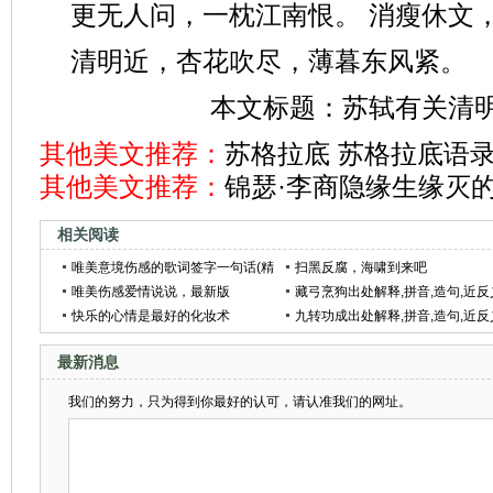
更无人问，一枕江南恨。 消瘦休文
清明近，杏花吹尽，薄暮东风紧。
本文标题：
苏轼有关清
其他美文推荐：
苏格拉底 苏格拉底语录(
其他美文推荐：
锦瑟·李商隐缘生缘灭
相关阅读
唯美意境伤感的歌词签字一句话(精
扫黑反腐，海啸到来吧
选50句)
唯美伤感爱情说说，最新版
藏弓烹狗出处解释,拼音,造句,近反
快乐的心情是最好的化妆术
词
九转功成出处解释,拼音,造句,近反
词
最新消息
我们的努力，只为得到你最好的认可，请认准我们的网址。