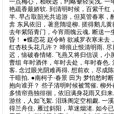
一点梅心，相映远，约略颦轻笑浅. 一
艳疏香最娇软. 到清明时候，百紫千红
半. 早占取韶光共追游，但莫管春寒，醉
弇 东风依旧，著意隋堤柳. 搓得鹅儿黄
去年紫陌青门，今宵雨魄云魂. 断送一
昏！ ●蝶恋花 赵令畤 欲减罗衣寒未去
红杏枝头花几许？ 啼痕止恨清明雨. 
迟，恼破春情绪. 飞燕又将归信误，小屏
曹组 年时酒伴，年时去处，年时春色.
客. 念过眼光阴难再得. 想前欢，尽成
干暗拍. ●南柯子·春景 田为 梦怕愁时
抱向谁开？ 些子清明时候被莺催. 柳外
多情帘燕独徘徊，依旧满身花雨又归来. 
游丝，人如飞絮. 泪珠阁定空相觑. 一
得兰舟住. 雁过斜阳，草迷烟渚. 如今