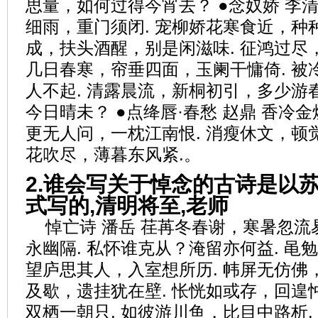
思量，如何过得今宵去？ ●念奴娇 李
细雨，重门须闭. 宠柳娇花寒食近，种种
成，扶头酒醒，别是闲滋味. 征鸿过尽，
几日春寒，帘垂四面，玉阑干慵倚. 被
人不起. 清露晨流，新桐初引，多少游春
今日晴未？ ●点绛唇·春愁 赵鼎 香冷
更无人问，一枕江南恨. 消瘦休文，顿觉
花吹尽，薄暮东风紧.。
2.谁会写关于悼念的古诗是以
式写的,清明将至,老师
悼亡诗 潘岳 荏苒冬春谢，寒暑忽流
永幽隔. 私怀谁克从？淹留亦何益. 黾
望庐思其人，入室想所历. 帏屏无仿佛，
及歇，遗挂犹在壁. 怅恍如或存，回遑忡
双栖一朝只. 如彼游川鱼，比目中路析.