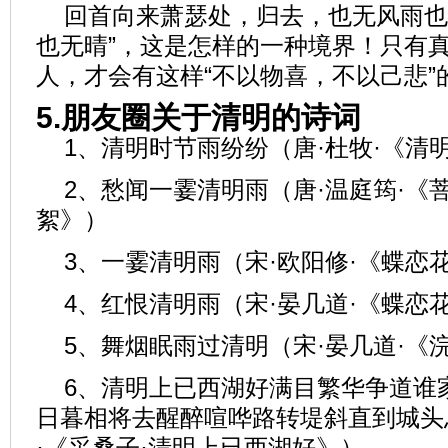
回首向来萧瑟处，归去，也无风雨也
也无晴”，这是怎样的一种境界！只有
人，才会有这样“不以物喜，不以己悲”
5.朋友圈关于清明的诗词
1、清明时节雨纷纷（唐·杜牧·《清
2、愁闻一霎清明雨（唐·温庭筠·《
絮》）
3、一霎清明雨（宋·欧阳修·《蝶恋
4、红恨清明雨（宋·晏几道·《蝶恋
5、舞烟眠雨过清明（宋·晏几道·《
6、清明上已西湖好满目繁华争道谁
日暮相将去醒醉喧哗路转堤斜直到城头总
·《采桑子·清明上已西湖好》）