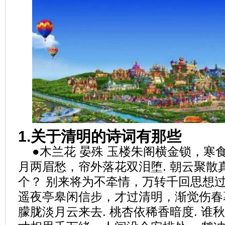
1.关于清明的诗词有那些
●木兰花 晏殊 玉楼朱阁横金锁，寒食
月两眉愁，帘外落花双泪堕. 朝云聚散
个？ 别来将为不牵情，万转千回思想过.
遥夜亭皋闲信步，才过清明，渐觉伤春暮
朦胧淡月云来去. 桃杏依稀香暗度. 谁