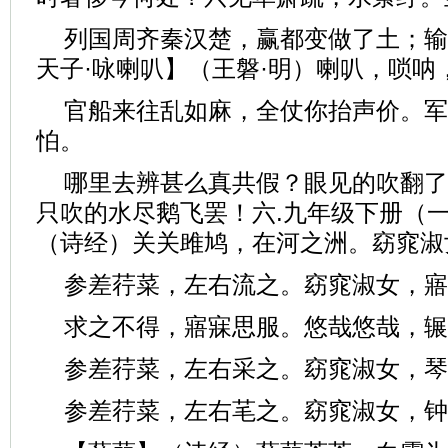
列国周齐秦汉楚，赢都变做了土；输
天子·咏喇叭】（王磐·明）喇叭，唢呐
官船来往乱如麻，全仗你抬声价。军
怕。
哪里去辨甚么真共假？眼见的吹翻了
只吹的水尽鹅飞罢！六.九年级下册（
（诗经）关关雎鸠，在河之洲。窈窕淑
参差荇菜，左右流之。窈窕淑女，寤
求之不得，寤寐思服。悠哉悠哉，辗
参差荇菜，左右采之。窈窕淑女，琴
参差荇菜，左右芼之。窈窕淑女，钟