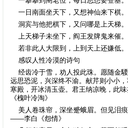
一攀攀到阁老位，每日思想要登基。
一日南面坐天下，又想神仙来下棋。
洞宾与他把棋下，又问哪是上天梯。
上天梯子未坐下，阎王发牌鬼来催。
若非此人大限到，上到天上还嫌低。
感叹人性冷漠的诗句
经齿冷于雪，劝人投此珠。愿随金騕
远思恐泥，兴深终不渝。献芹则小小，
寒殿，开冰清玉壶。君王纳凉晚，此味
《槐叶冷淘》
美人卷珠帘，深坐蹙蛾眉。但见泪痕
——李白《怨情》