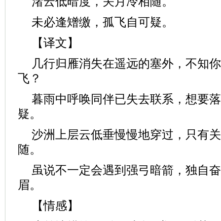
渚云低暗度，关月冷相随。
未必逢矰缴，孤飞自可疑。
【译文】
几行归雁消失在遥远的塞外，不知你
飞？
暮雨中呼唤同伴已失去联系，想要落
疑。
沙洲上层云低垂慢慢地穿过，只有关
随。
虽说不一定会遇到强弓暗箭，独自奋
眉。
【情感】