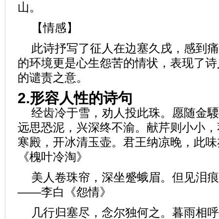
山。
【情感】
此诗抒写了征人在边塞久戌，感到痛
的环境更是心生怨苦的情状，表现了诗
的谴责之意。
2.形容人性的诗句
经齿冷于雪，劝人投此珠。愿随金騕
远思恐泥，兴深终不渝。献芹则小小，
寒殿，开冰清玉壶。君王纳凉晚，此味
《槐叶冷淘》
美人卷珠帘，深坐蹙蛾眉。但见泪痕
——李白《怨情》
几行归塞尽，念尔独何之。暮雨相呼