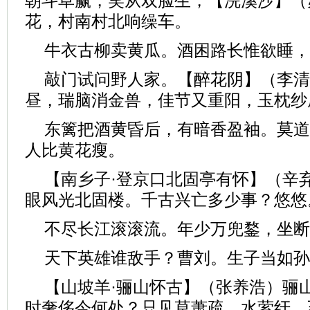
朝斗草赢，笑从双脸生，【浣溪沙】（
花，村南村北响缲车。
牛衣古柳卖黄瓜。酒困路长惟欲睡，
敲门试问野人家。【醉花阴】（李清
昼，瑞脑消金兽，佳节又重阳，玉枕纱
东篱把酒黄昏后，有暗香盈袖。莫道
人比黄花瘦。
【南乡子·登京口北固亭有怀】（辛
眼风光北固楼。千古兴亡多少事？悠悠
不尽长江滚滚流。年少万兜鍪，坐断
天下英雄谁敌手？曹刘。生子当如孙
【山坡羊·骊山怀古】（张养浩）骊
时奢侈今何处？只见草萧疏，水萦纡。