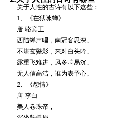
关于人性的古诗有以下这些：
1、《在狱咏蝉》
唐 骆宾王
西陆蝉声唱，南冠客思深。
不堪玄鬓影，来对白头吟。
露重飞难进，风多响易沉。
无人信高洁，谁为表予心。
2、《怨情》
唐 李白
美人卷珠帘，
深坐颦蛾眉。