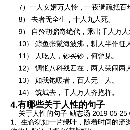
7）一人女婿万人怜，一夜调疏抵百
8） 去者无全生，十人九人死。
9） 自矜胡骝奇绝代，乘出千人万人
10） 鲸鱼张鬣海波沸，耕人半作征
11） 人吃人，钞买钞，何曾见。
12） 惆怅八科残四在，两人荣闹两
13） 如我饱暖者，百人无一人。
14） 筑城去，千人万人齐抱杵。
4.有哪些关于人性的句子
关于人性的句子 励志汤 2019-05-25
1、生命犹如一片绿叶，随着时间的流