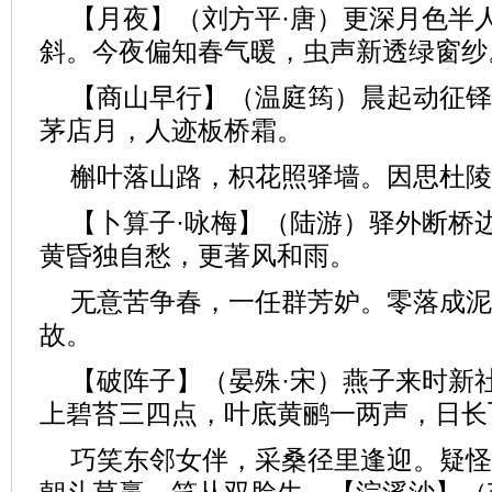
【月夜】（刘方平·唐）更深月色半
斜。今夜偏知春气暖，虫声新透绿窗纱
【商山早行】（温庭筠）晨起动征铎
茅店月，人迹板桥霜。
槲叶落山路，枳花照驿墙。因思杜陵
【卜算子·咏梅】（陆游）驿外断桥
黄昏独自愁，更著风和雨。
无意苦争春，一任群芳妒。零落成泥
故。
【破阵子】（晏殊·宋）燕子来时新
上碧苔三四点，叶底黄鹂一两声，日长
巧笑东邻女伴，采桑径里逢迎。疑怪