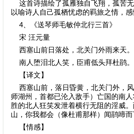
这首诗描绘了孤雁独自飞翔，孤苦无
以喻诗人自己孤栖忧虑的羁旅之情，感
4、《送琴师毛敏仲北行三首》
宋 汪元量
西塞山前日落处，北关门外雨来天。
南人堕泪北人笑，臣甫低头拜杜鹃。
【译文】
西塞山前，落日昏黄，北关门外，风
师湖州，首都已沦入敌手）亡国的南人
胜的北人狂笑发泄着横行无阻的淫威。
山，你我都会（像杜甫那样）闻鹃啼而
【情感】