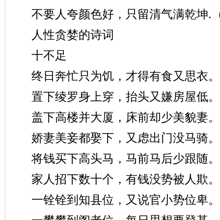
不要人夸颜色好，只留清气满乾坤.
人性贪婪的诗词
十不足
终日奔忙只为饥，才得有食又思衣。
置下绫罗身上穿，抬头又嫌房屋低。
盖下高楼并大厦，床前却少美貌妻。
娇妻美妾都娶下，又虑出门没马骑。
将钱买下高头马，马前马后少跟随。
家人招下数十个，有钱没势被人欺。
一铨铨到知县位，又说官小势位卑。