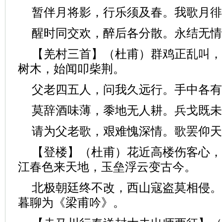
暂伴月将影，行乐须及春。我歌月徘
醒时同交欢，醉后各分散。永结无情
【羌村三首】（杜甫）群鸡正乱叫，
树木，始闻叩柴荆。
父老四五人，问我久远行。手中各有
莫辞酒味薄，黍地无人耕。兵戈既未
请为父老歌，艰难愧深情。歌罢仰天
【登楼】（杜甫）花近高楼伤客心，
江春色来天地，玉垒浮云变古今。
北极朝廷终不改，西山寇盗莫相侵。
暮聊为《梁甫吟》。