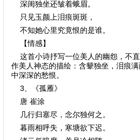
深闺独坐还皱着蛾眉。
只见玉颜上泪痕斑斑，
不知她心里究竟恨的是谁。
【情感】
这首小诗抒写一位美人的幽怨，不直
作美人神态的描绘：含颦独坐，泪痕满
中深深的愁恨。
3、《孤雁》
唐 崔涂
几行归塞尽，念尔独何之。
暮雨相呼失，寒塘欲下迟。