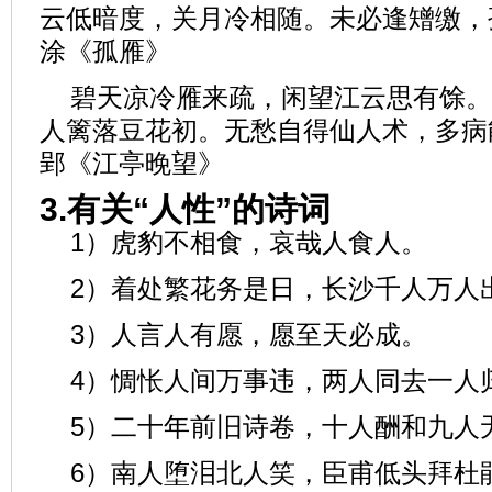
云低暗度，关月冷相随。未必逢矰缴，
涂《孤雁》
碧天凉冷雁来疏，闲望江云思有馀。
人篱落豆花初。无愁自得仙人术，多病
郢《江亭晚望》
3.有关“人性”的诗词
1）虎豹不相食，哀哉人食人。
2）着处繁花务是日，长沙千人万人
3）人言人有愿，愿至天必成。
4）惆怅人间万事违，两人同去一人
5）二十年前旧诗卷，十人酬和九人
6）南人堕泪北人笑，臣甫低头拜杜