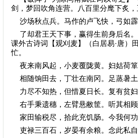
剑，梦回吹角连营。八百里分麾下炙，
沙场秋点兵。马作的卢飞快，弓如霹
了却君王天下事，赢得生前身后名。
课外古诗词【观刈麦】（白居易·唐）
忙。
夜来南风起，小麦覆陇黄。妇姑荷箪
相随饷田去，丁壮在南冈。足蒸暑土
力尽不知热，但惜夏日长。复有贫妇
右手秉遗穗，左臂悬敝筐。听其相顾
家田输税尽，拾此充饥肠。今我何功
吏禄三百石，岁晏有余粮。念此私自