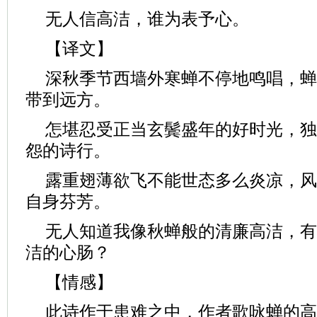
无人信高洁，谁为表予心。
【译文】
深秋季节西墙外寒蝉不停地鸣唱，蝉
带到远方。
怎堪忍受正当玄鬓盛年的好时光，独
怨的诗行。
露重翅薄欲飞不能世态多么炎凉，风
自身芬芳。
无人知道我像秋蝉般的清廉高洁，有
洁的心肠？
【情感】
此诗作于患难之中，作者歌咏蝉的高