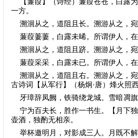
【蒹葭】（诗经）蒹葭苍苍，白露为
一方。
溯洄从之，道阻且长。溯游从之，宛
蒹葭萋萋，白露未晞。所谓伊人，在
溯洄从之，道阻且跻。溯游从之，宛
蒹葭采采，白露未已。所谓伊人，在
溯洄从之，道阻且右。溯游从之，宛
古诗词【从军行】（杨炯·唐）烽火照
牙璋辞凤阙，铁骑绕龙城。雪暗凋旗
宁为百夫长，胜作一书生。【月下独
壶酒，独酌无相亲。
举杯邀明月，对影成三人。月既不解