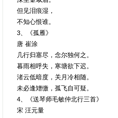
但见泪痕湿，
不知心恨谁。
3、《孤雁》
唐 崔涂
几行归塞尽，念尔独何之。
暮雨相呼失，寒塘欲下迟。
渚云低暗度，关月冷相随。
未必逢矰缴，孤飞自可疑。
4、《送琴师毛敏仲北行三首》
宋 汪元量