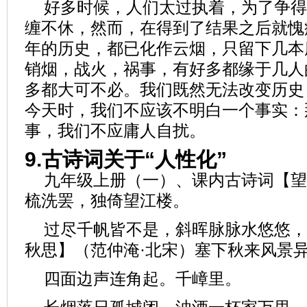
好多时候，人们太过执着，为了争得
缠不休，然而，在得到了结果之后就愧
年的历史，都已化作云烟，只留下几本
销烟，战火，祸事，有好多都缘于几人
多都大可不必。我们既然无法改变历史
今天时，我们不应该不明白一个事实：
事，我们不应庸人自扰。
9.古诗词关于“人性化”
九年级上册（一）、课内古诗词【望
梳洗罢，独倚望江楼。
过尽千帆皆不是，斜晖脉脉水悠悠，
秋思】（范仲淹·北宋）塞下秋来风景
四面边声连角起。千嶂里。