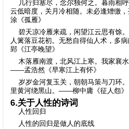
几行归塞尽，念尔独何之。暮雨相呼
云低暗度，关月冷相随。未必逢矰缴，
涂《孤雁》
碧天凉冷雁来疏，闲望江云思有馀。
人篱落豆花初。无愁自得仙人术，多病
郢《江亭晚望》
木落雁南渡，北风江上寒。我家襄水
——孟浩然《早寒江上有怀》
岁岁金河复玉关，朝朝马策与刀环。
里黄河绕黑山。——柳中庸《征人怨》
6.关于人性的诗词
人性回归
人性的回归是做人的底线