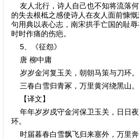
友人北行，诗人自己也不知将流落何
的失去根柢之感使诗人在友人面前慷慨
句用典以表心志，南宋拱手亡国的耻辱
时时作痛的伤疤。
5、《征怨》
唐 柳中庸
岁岁金河复玉关，朝朝马策与刀环。
三春白雪归青冢，万里黄河绕黑山。
【译文】
年年岁岁戍守金河保卫玉关，日日夜
环。
时届暮春白雪飘飞归来塞外，万里奔