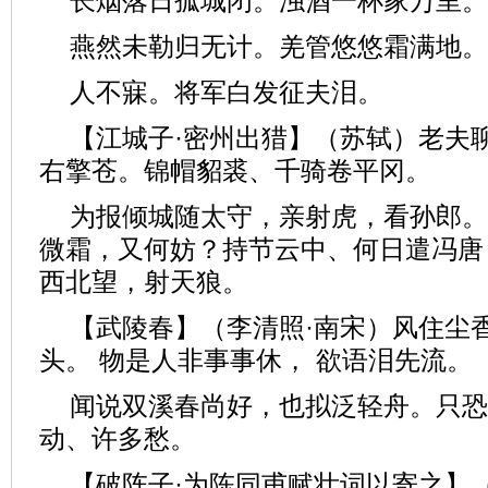
长烟落日孤城闭。浊酒一杯家万里。
燕然未勒归无计。羌管悠悠霜满地。
人不寐。将军白发征夫泪。
【江城子·密州出猎】（苏轼）老夫
右擎苍。锦帽貂裘、千骑卷平冈。
为报倾城随太守，亲射虎，看孙郎。
微霜，又何妨？持节云中、何日遣冯唐
西北望，射天狼。
【武陵春】（李清照·南宋）风住尘
头。 物是人非事事休， 欲语泪先流。
闻说双溪春尚好，也拟泛轻舟。只恐
动、许多愁。
【破阵子·为陈同甫赋壮词以寄之】