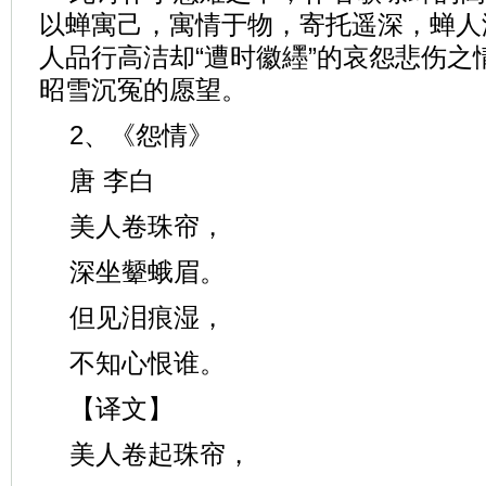
以蝉寓己，寓情于物，寄托遥深，蝉人
人品行高洁却“遭时徽纆”的哀怨悲伤之
昭雪沉冤的愿望。
2、《怨情》
唐 李白
美人卷珠帘，
深坐颦蛾眉。
但见泪痕湿，
不知心恨谁。
【译文】
美人卷起珠帘，