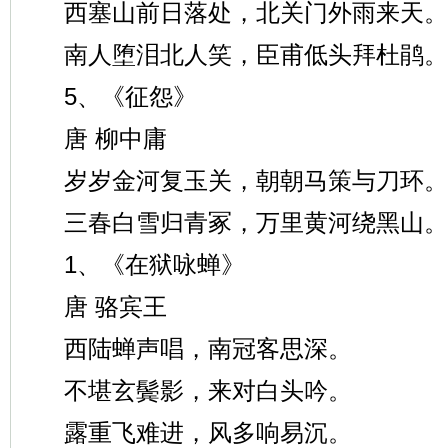
西塞山前日落处，北关门外雨来天。
南人堕泪北人笑，臣甫低头拜杜鹃。
5、《征怨》
唐 柳中庸
岁岁金河复玉关，朝朝马策与刀环。
三春白雪归青冢，万里黄河绕黑山。
1、《在狱咏蝉》
唐 骆宾王
西陆蝉声唱，南冠客思深。
不堪玄鬓影，来对白头吟。
露重飞难进，风多响易沉。