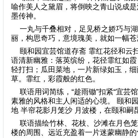
喻作美人之黛眉，将倒映之青山说成是
墨传神。
一丸与千叠相对，足见桥之娇巧与湖
丽，构思奇巧，意境瑰美，就如一幅苍
颐和园宜芸馆道存斋 霏红花径和云扫
语清新幽雅：落英缤纷，花径霏红如霞
轻打扫；瓜田菜地，一片新绿如玉，细
草。霏红，彩霞般的红色。
联语用词简练，“趁雨锄”扣紧“宜芸
素雅的风格和主人闲适的心境。 颐和园
地 半帘花影月笼沙 月波楼，在颐和嗣
联语描绘竹林、花枝、沙滩在月色笼
楼的周围、远近充盈着一片迷蒙幽静的