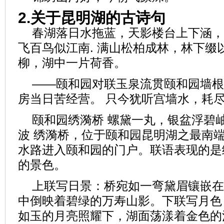
2.关于昆明湖的古诗句
春湖落日水拖蓝，天影楼台上下涵，
飞百鸟似江南. 满山松柏成林，林下缀
柳，湖中一片荷香。
——颐和园对联玉泉流贯颐和园墙根
房当日苦经营。 只今犹听宫墙水，耗
颐和园绣漪桥 螺黛一丸，银盆浮碧
波 绣漪桥，位于颐和园昆明湖之最南
水路进入颐和园的门户。联语表现的是
的景色。
上联写日景：桥宛如一弯黛眉镶嵌在
中倒映着碧绿的万寿山影。下联写月色
如玉的月亮照耀下，湖面荡漾着金色的