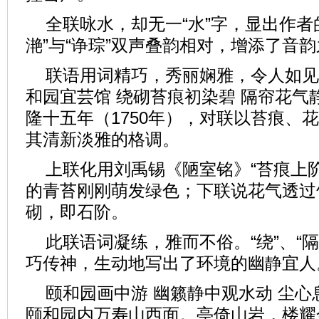
全联咏水，却无一“水”字，显出作者
滟”与“诤琮”双声叠韵相对，增添了音
联语用词精巧，秀丽娴雅，令人如见
和园宜芸馆 绕砌苔痕初染碧 隔帘花气
隆十五年（1750年），对联以苔痕、
其清新淡雅的格调。
上联化用刘禹锡《陋室铭》“苔痕上
的青苔刚刚萌发绿色；下联说花气透过
砌，即石阶。
此联语词凝练，雅而不俗。“绕”、“隔”
巧传神，生动地写出了环境的幽静宜人
颐和园画中游 幽籁静中观水动 尘心
颐和园内万寿山西面。亭倚山岩，楼耀