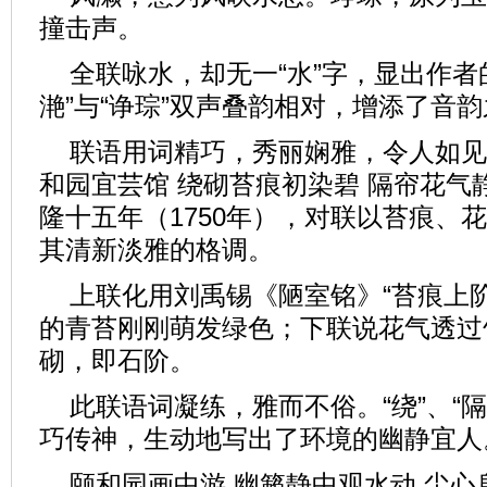
撞击声。
全联咏水，却无一“水”字，显出作者
滟”与“诤琮”双声叠韵相对，增添了音
联语用词精巧，秀丽娴雅，令人如见
和园宜芸馆 绕砌苔痕初染碧 隔帘花气
隆十五年（1750年），对联以苔痕、
其清新淡雅的格调。
上联化用刘禹锡《陋室铭》“苔痕上
的青苔刚刚萌发绿色；下联说花气透过
砌，即石阶。
此联语词凝练，雅而不俗。“绕”、“隔”
巧传神，生动地写出了环境的幽静宜人
颐和园画中游 幽籁静中观水动 尘心