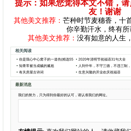
提示：如果您觉得本文不错，请
友！谢谢
其他美文推荐：
芒种时节麦穗香，十
你辛勤汗水，终有所
其他美文推荐：
没有如意的人生
相关阅读
你是我心中心窝子的一道伤(精选55
2020年清明节祝福语31句大全
句)
知青常被当成贼的尴尬
人到中年，不守三德，不违三制
有关房屋古诗词
不报三恩
生意兴隆的开业欢庆祝福语
最新消息
我们的努力，只为得到你最好的认可，请认准我们的网址。