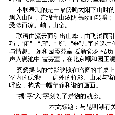
本联表现的是一幅傍晚太阳下山时的
飘入山间，连绵青山浓阴高蔽而转暗；
受漱而凉。岫，山峦。
联语由流云而引出山峰，由飞瀑而引
巧，“闲”、“归”、“飞”、“垂”几字的
与情趣。 颐和园霞芬室 爱新觉罗·弘历
声入砚池中 霞芬室，在北京颐和园玉
婆娑摇曳的竹影映照在临窗的书桌上
室内的砚池中。窗外的竹影、山泉与窗
呼应，构成一幅宁静和谐的画面。
“摇”字“入”字刻划了景物的动态。
本文标题：
与昆明湖有