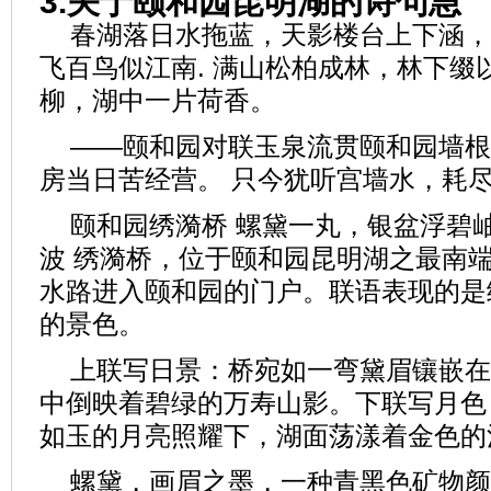
3.关于颐和园昆明湖的诗句急
春湖落日水拖蓝，天影楼台上下涵，
飞百鸟似江南. 满山松柏成林，林下缀
柳，湖中一片荷香。
——颐和园对联玉泉流贯颐和园墙根
房当日苦经营。 只今犹听宫墙水，耗
颐和园绣漪桥 螺黛一丸，银盆浮碧
波 绣漪桥，位于颐和园昆明湖之最南
水路进入颐和园的门户。联语表现的是
的景色。
上联写日景：桥宛如一弯黛眉镶嵌在
中倒映着碧绿的万寿山影。下联写月色
如玉的月亮照耀下，湖面荡漾着金色的
螺黛，画眉之墨，一种青黑色矿物颜