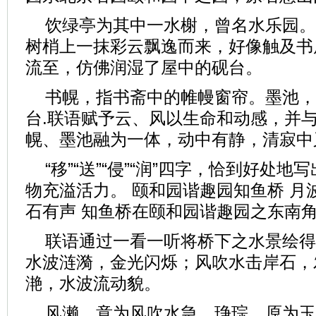
饮绿亭为其中一水榭，曾名水乐园。
树梢上一抹彩云飘逸而来，好像触及书
流至，仿佛润湿了屋中的砚台。
书幌，指书斋中的帷幔窗帘。墨池，
台.联语赋予云、风以生命和动感，并
幌、墨池融为一体，动中有静，清寂中
“移”“送”“侵”“润”四字，恰到好处
物充溢活力。 颐和园谐趣园知鱼桥 月
石有声 知鱼桥在颐和园谐趣园之东南
联语通过一看一听将桥下之水景绘得
水波涟漪，金光闪烁；风吹水击岸石，
滟，水波流动貌。
风濑，意为风吹水急。琤琮，原为玉