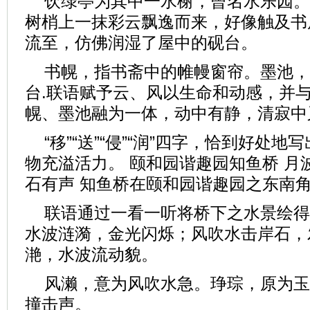
饮绿亭为其中一水榭，曾名水乐园。
树梢上一抹彩云飘逸而来，好像触及书
流至，仿佛润湿了屋中的砚台。
书幌，指书斋中的帷幔窗帘。墨池，
台.联语赋予云、风以生命和动感，并
幌、墨池融为一体，动中有静，清寂中
“移”“送”“侵”“润”四字，恰到好处
物充溢活力。 颐和园谐趣园知鱼桥 月
石有声 知鱼桥在颐和园谐趣园之东南
联语通过一看一听将桥下之水景绘得
水波涟漪，金光闪烁；风吹水击岸石，
滟，水波流动貌。
风濑，意为风吹水急。琤琮，原为玉
撞击声。