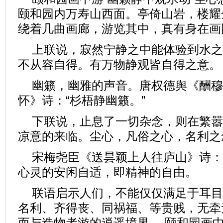
颐和园内万寿山西面。亭倚山岩，楼耀
绕着几曲画廊，游览其中，真有身在画
上联说，寂然宁静之中能体验到水之
不从容自得。有万物静观皆自得之意。
幽籁，幽雅的声音。唐权德舆《酬穆
怀》诗：“杉梧静幽籁。”
下联说，止息了一切杂念，则在繁嚣
凉意的来临。尘心，凡俗之心，名利之
宋梅尧臣《送昙颖上人往庐山》诗：
心灵的安闲自适，即精神的自由。
联语启示人们，不能仅仅满足于耳目
名利、齐得丧、同祸福、等贵贱，无牵
而与造物者游的逍遥境界。 颐和园画中