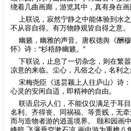
绕着几曲画廊，游览其中，真有身在画
上联说，寂然宁静之中能体验到水之
不从容自得。有万物静观皆自得之意。
幽籁，幽雅的声音。唐权德舆《酬穆
怀》诗：“杉梧静幽籁。”
下联说，止息了一切杂念，则在繁嚣
凉意的来临。尘心，凡俗之心，名利之
宋梅尧臣《送昙颖上人往庐山》诗：
心灵的安闲自适，即精神的自由。
联语启示人们，不能仅仅满足于耳目
名利、齐得丧、同祸福、等贵贱，无牵
而与造物者游的逍遥境界。 颐和园画中
峰暗 飞瀑垂空漱石凉 画中游为重檐八