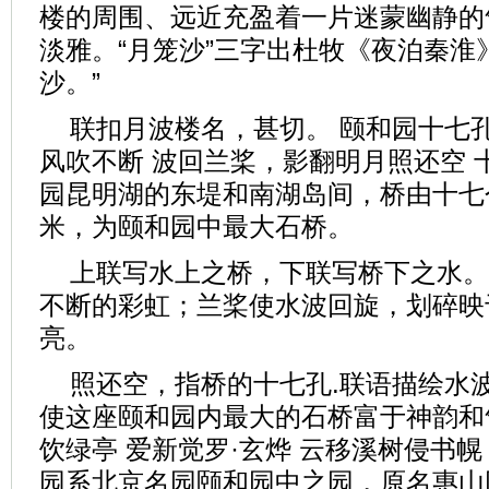
楼的周围、远近充盈着一片迷蒙幽静的
淡雅。“月笼沙”三字出杜牧《夜泊秦淮
沙。”
联扣月波楼名，甚切。 颐和园十七
风吹不断 波回兰桨，影翻明月照还空 
园昆明湖的东堤和南湖岛间，桥由十七个
米，为颐和园中最大石桥。
上联写水上之桥，下联写桥下之水。
不断的彩虹；兰桨使水波回旋，划碎映
亮。
照还空，指桥的十七孔.联语描绘水
使这座颐和园内最大的石桥富于神韵和
饮绿亭 爱新觉罗·玄烨 云移溪树侵书幌
园系北京名园颐和园中之园，原名惠山