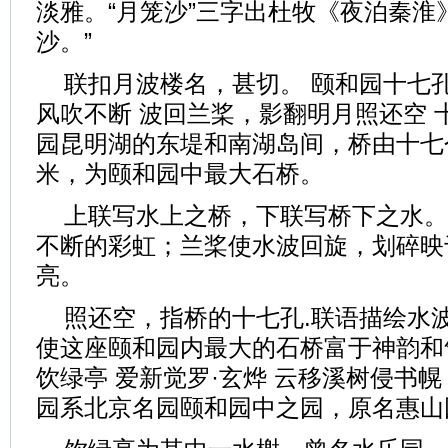
淡雅。“月笼沙”三字出杜牧《夜泊秦淮
沙。”
联扣月波楼名，甚切。 颐和园十七
风吹不断 波回兰桨，影翻明月照还空 
园昆明湖的东堤和南湖岛间，桥由十七个
米，为颐和园中最大石桥。
上联写水上之桥，下联写桥下之水。
不断的彩虹；兰桨使水波回旋，划碎映
亮。
照还空，指桥的十七孔.联语描绘水
使这座颐和园内最大的石桥富于神韵和
饮绿亭 爱新觉罗·玄烨 云移溪树侵书幌
园系北京名园颐和园中之园，原名惠山