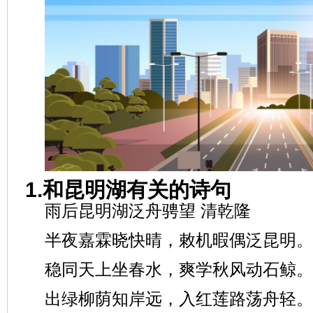
1.和昆明湖有关的诗句
雨后昆明湖泛舟骋望 清乾隆
半夜嘉霖晓快晴，敕机暇偶泛昆明。
稳同天上坐春水，爽学秋风动石鲸。
出绿柳荫知岸远，入红莲路荡舟轻。