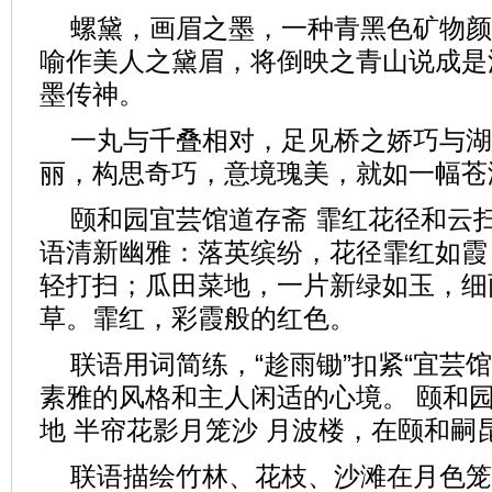
螺黛，画眉之墨，一种青黑色矿物颜
喻作美人之黛眉，将倒映之青山说成是
墨传神。
一丸与千叠相对，足见桥之娇巧与湖
丽，构思奇巧，意境瑰美，就如一幅苍
颐和园宜芸馆道存斋 霏红花径和云扫
语清新幽雅：落英缤纷，花径霏红如霞
轻打扫；瓜田菜地，一片新绿如玉，细
草。霏红，彩霞般的红色。
联语用词简练，“趁雨锄”扣紧“宜芸
素雅的风格和主人闲适的心境。 颐和园
地 半帘花影月笼沙 月波楼，在颐和嗣
联语描绘竹林、花枝、沙滩在月色笼