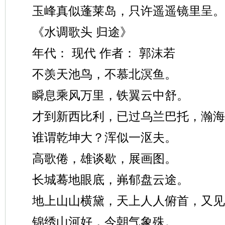
玉峰真似蓬莱岛，只许遥遥镜里呈。
《水调歌头 归途》
年代： 现代 作者： 郭沫若
不羡天池鸟，不慕北溟鱼。
瞬息乘风万里，铁翼云中舒。
才到新西比利，已过乌兰巴托，瀚海
谁谓乾坤大？浑似一沤夫。
高歌倦，雄谈歇，展画图。
长城蓦地眼底，岪郁盘云途。
地上山山横黛，天上人人俯首，又见
锦绣山河好，今朝气象殊。