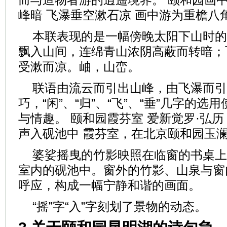
峰暗 飞瀑垂空漱石凉 画中游为重檐八
本联表现的是一幅傍晚太阳下山时的
飘入山间，连绵青山浓阴高蔽而转暗；
受漱而凉。岫，山峦。
联语由流云而引出山峰，由飞瀑而引
巧，“闲”、“归”、“飞”、“垂”几字的
与情趣。 颐和园霞芬室 爱新觉罗·弘历
声入砚池中 霞芬室，在北京颐和园玉
婆娑摇曳的竹影映照在临窗的书桌上
室内的砚池中。窗外的竹影、山泉与窗
呼应，构成一幅宁静和谐的画面。
“摇”字“入”字刻划了景物的动态。