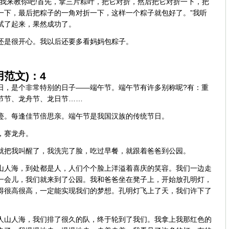
“我来教你吧!首先，拿三片粽叶，把它对折，然后把它对折一下，把
一下，最后把粽子的一角对折一下，这样一个粽子就包好了。”我听
试了起来，果然成功了。
还是很开心。我以后还要多看妈妈包粽子。
范文)：4
日，是个非常特别的日子——端午节。端午节有许多别称呢?有：重
节节、龙舟节、龙日节……
迹。每逢佳节倍思亲。端午节是我国汉族的传统节日。
，赛龙舟。
就把我叫醒了，我洗完了脸，吃过早餐，就跟着爸爸到公园。
山人海，到处都是人，人们个个脸上洋溢着喜庆的笑容。我们一边走
一会儿，我们就来到了公园。我和爸爸坐在凳子上，开始放孔明灯，
得很高很高，一定能实现我们的梦想。孔明灯飞上了天，我们许下了
人山人海，我们排了很久的队，终于轮到了我们。我拿上我那红色的