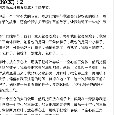
范文)：2
的农历xx月初五就成为了端午节。
中是一个非常不大的节目。每次的端午节我都会想起爸爸的粽子，每
午节的故事，还会给我讲关于端午节的故事，让我知道了一些端午节
每年的端午节，我们一家人都会吃粽子。每年我们都会包粽子，我包
片三角体粽叶。爸爸包的是两个三角体粽子，我包的是两个小粽子。
想学好，可是妈妈不让我学，她怕煮熟了，煮熟了，我就不能吃了。
：包粽子、包粽子、划龙舟、包粽子……
粽叶，放在手心上，用筷子把粽叶卷成一个空心的三角体，然后把糯
听话的孩子，我总是把它弄的满地都是。然后，又拿起一片粽叶，放
样从嘴底滑出来，我只好又拿起另一片粽叶，把它卷上来，再用筷子
孩子，偏偏在我不注意的时候，就掉在地上了，这一次我吸取了前几
好了。妈妈在一旁看着我的样子，笑眯眯问到：“这个粽子包的好不
始包第二只。
了一个空心的大口袋里，然后把它放在桌子上。妈妈在一旁指导我怎
叶卷成一个空心的三角体，然后把糯米装进去，最后一个空心的三角
，拿起两片粽叶，放在手心上，用筷子把粽叶卷成一个空心的三角