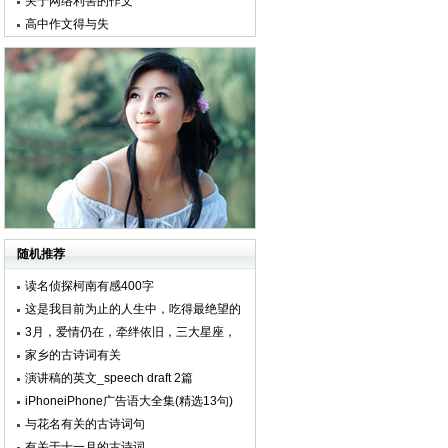
关于网络利害的作文
高中作文得与失
随机推荐
读名侦探柯南有感400字
这是我目前为止的人生中，吃得最绝望的
一餐
3月，爱情仍在，牵绊依旧，三大星座，
主动求和，感情复原
家乡的古诗词有关
演讲稿的英文_speech draft 2篇
iPhoneiPhone广告语大全集(精选13句)
与花名有关的古诗词句
有关于十一月的古诗词