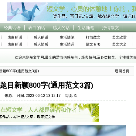
经典话语
表白的话
感人的话
生活随笔
抒情散文
表白的话
感人的话
生活随笔
抒情散文
美文欣赏
表白的话
感人情感
生活情调
散文专著
美文大全
欢迎来到短文学网,最全的爱情伤感短句，经典短句,及各类搞笑、个性唯美短
颖800字(通用范文3篇)
返回首页
题目新颖800字(通用范文3篇)
i
来源:
时间: 2023-06-12 13:12:17
阅读: 次