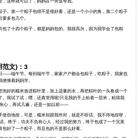
住，这样就可以了，妈妈在一旁直夸我。
粽子。第一个粽子包得不是很好看，还是一个小小的角，第二个粽子
后要多包几个。
共包了十四个粽子，都是妈妈包的。我很高兴，因为我学会了包粽
范文)：3
节日——端午节。每到端午节，家家户户都会包粽子，吃粽子。我家也
我便缠着妈妈学。
把泡好的糯米放进粽叶里，加上适量的水，再把棕叶的一头卷成一个
了。我试了试，嘿，还真管用呢!只见我的手上粘着一层米，粘得我
不灰心，再试几遍，还是一如以前——
手使劲地按，可是，糯米却跟我作对，就是不听话。我不停地捏呀，
听话。终于，功夫不负有心人，经过我的努力，终于包成了一个完美
算包好了一个粽子，而且包的不是那么好看。