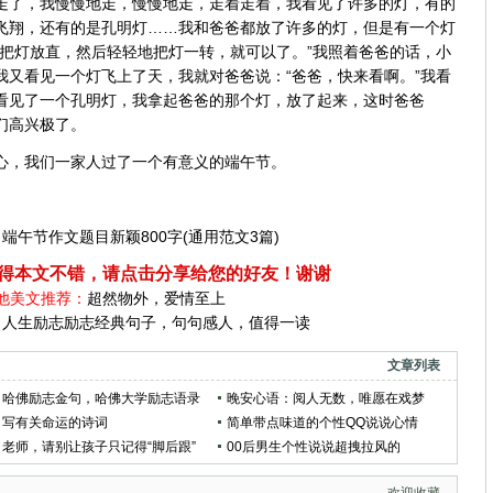
走了，我慢慢地走，慢慢地走，走着走着，我看见了许多的灯，有的
飞翔，还有的是孔明灯……我和爸爸都放了许多的灯，但是有一个灯
要把灯放直，然后轻轻地把灯一转，就可以了。”我照着爸爸的话，小
我又看见一个灯飞上了天，我就对爸爸说：“爸爸，快来看啊。”我看
看见了一个孔明灯，我拿起爸爸的那个灯，放了起来，这时爸爸
我们高兴极了。
心，我们一家人过了一个有意义的端午节。
：
端午节作文题目新颖800字(通用范文3篇)
得本文不错，请点击分享给您的好友！谢谢
他美文推荐：
超然物外，爱情至上
：
人生励志励志经典句子，句句感人，值得一读
文章列表
哈佛励志金句，哈佛大学励志语录
晚安心语：阅人无数，唯愿在戏梦
写有关命运的诗词
中，找寻知己
简单带点味道的个性QQ说说心情
老师，请别让孩子只记得“脚后跟”
00后男生个性说说超拽拉风的
欢迎收藏