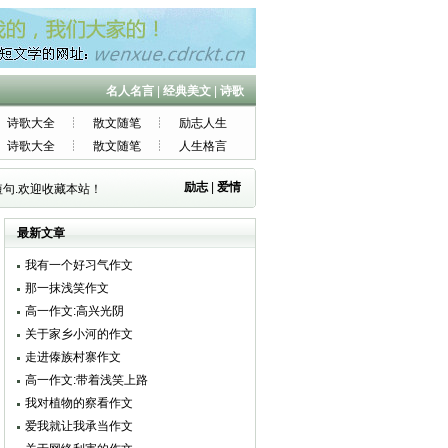
名人名言
|
经典美文
|
诗歌
诗歌大全
散文随笔
励志人生
诗歌大全
散文随笔
人生格言
励志
|
爱情
句.欢迎收藏本站！
最新文章
我有一个好习气作文
那一抹浅笑作文
高一作文:高兴光阴
关于家乡小河的作文
走进傣族村寨作文
高一作文:带着浅笑上路
我对植物的察看作文
爱我就让我承当作文