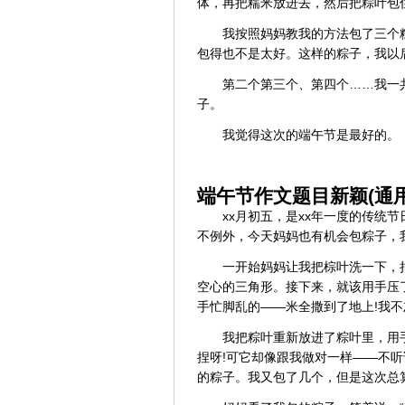
体，再把糯米放进去，然后把粽叶包
我按照妈妈教我的方法包了三个
包得也不是太好。这样的粽子，我以
第二个第三个、第四个……我一
子。
我觉得这次的端午节是最好的。
端午节作文题目新颖(通用
xx月初五，是xx年一度的传统
不例外，今天妈妈也有机会包粽子，
一开始妈妈让我把棕叶洗一下，
空心的三角形。接下来，就该用手压
手忙脚乱的——米全撒到了地上!我
我把粽叶重新放进了粽叶里，用
捏呀!可它却像跟我做对一样——不
的粽子。我又包了几个，但是这次总