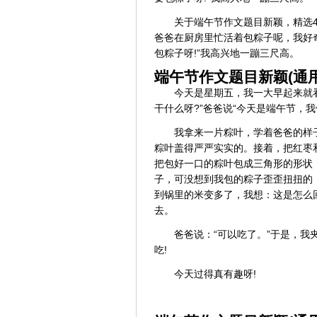
关于端午节作文题目新颖，精选4
爸爸在厨房里忙活着包粽子呢，我好奇
包粽子呀!”我高兴地一蹦三尺高。
端午节作文题目新颖(通用
今天是星期五，我一大早起来就
干什么呀?”爸爸说“今天是端午节，
我拿来一片粽叶，学着爸爸的样
粽叶盖得严严实实的。接着，把红枣
把包好一口的粽叶包成三角形的形状
子，可没想到我包的粽子歪歪扭扭的
到锅里的米变多了，我想：这是怎么
去。
爸爸说：“可以吃了。”于是，
吃!
今天过得真有趣呀!