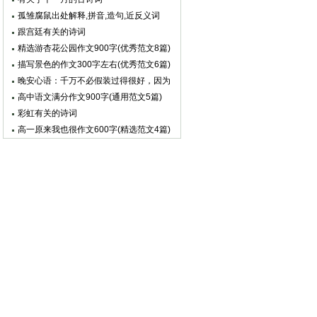
孤雏腐鼠出处解释,拼音,造句,近反义词
跟宫廷有关的诗词
精选游杏花公园作文900字(优秀范文8篇)
描写景色的作文300字左右(优秀范文6篇)
晚安心语：千万不必假装过得很好，因为
其实根本没有多少人在乎
高中语文满分作文900字(通用范文5篇)
彩虹有关的诗词
高一原来我也很作文600字(精选范文4篇)