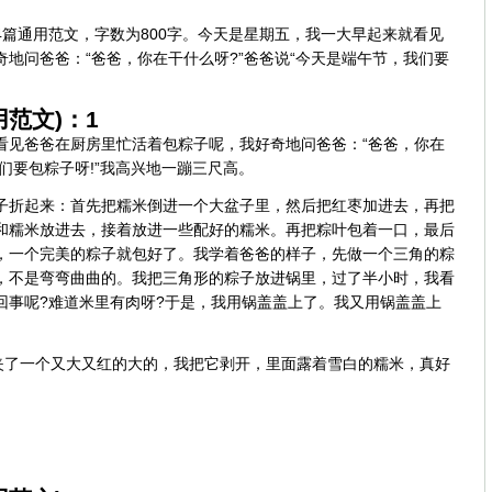
篇通用范文，字数为800字。今天是星期五，我一大早起来就看见
地问爸爸：“爸爸，你在干什么呀?”爸爸说“今天是端午节，我们要
范文)：1
看见爸爸在厨房里忙活着包粽子呢，我好奇地问爸爸：“爸爸，你在
我们要包粽子呀!”我高兴地一蹦三尺高。
子折起来：首先把糯米倒进一个大盆子里，然后把红枣加进去，再把
和糯米放进去，接着放进一些配好的糯米。再把粽叶包着一口，最后
，一个完美的粽子就包好了。我学着爸爸的样子，先做一个三角的粽
，不是弯弯曲曲的。我把三角形的粽子放进锅里，过了半小时，我看
回事呢?难道米里有肉呀?于是，我用锅盖盖上了。我又用锅盖盖上
我夹了一个又大又红的大的，我把它剥开，里面露着雪白的糯米，真好