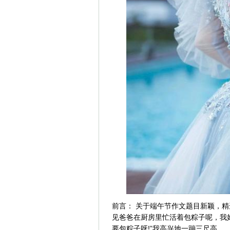
前言： 关于端午节作文题目新颖，精
见爸爸在厨房里忙活着包粽子呢，我好
要包粽子呀!”我高兴地一蹦三尺高。