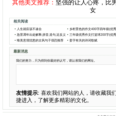
其他美文推荐：
坚强的让人心疼，比
女
相关阅读
人生就应该不凑合
乡村景色的作文400字四年级(优
急景凋年出处解释,拼音,造句,近反义
范文7篇)
三年级优秀作文打篮球200字(优
词
唯美意境忧愁的古风句子强烈推荐
范文3篇)
姜字有关的诗词歌赋
(精选20句)
最新消息
我们的努力，只为得到你最好的认可，请认准我们的网址。
友情提示
: 喜欢我们网站的人，请收藏我
捷进入，了解更多精彩的文化。