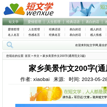
短文学
爱情哲理
人生哲理
经典话语
表白的话
爱情哲理
人生哲理
经典话语
表白的话
感人的话
名人名言
伤感名言
经典名言
表白的话
感人情感
欢迎来到短文学网,最全
您现在的位置:
首页
>
作文
> 家乡美景作文200字(通用范文3篇)
家乡美景作文200字(通
作者: xiaobai
来源:
时间: 2023-05-28