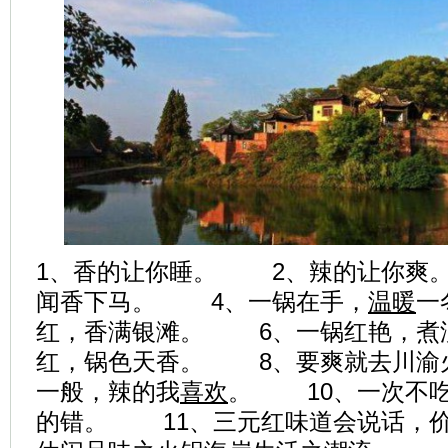
1、香的让你睡。 2、辣的让你爽
闻香下马。 4、一锅在手，
温暖
一
红，香满银滩。 6、一锅红艳，煮
红，锅色天香。 8、要爽就去川渝
一般，辣的我
喜欢
。 10、一次不
的错。 11、三元红味道会说话，