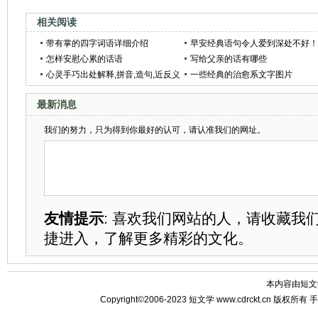
相关阅读
带有掌的四字词语详细介绍
早安经典语句令人爱到深处不好
怎样安慰心累的话语
(精选59句)
写给父亲的话有哪些
心灵手巧出处解释,拼音,造句,近反义
一些经典的治愈系文字图片
词
最新消息
我们的努力，只为得到你最好的认可，请认准我们的网址。
友情提示
: 喜欢我们网站的人，请收藏我
捷进入，了解更多精彩的文化。
本内容由
短文
Copyright©2006-2023
短文学
www.cdrckt.cn 版权所有
手