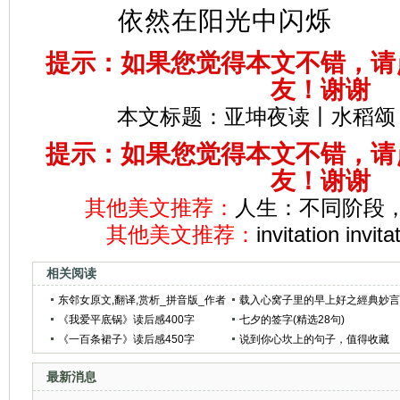
依然在阳光中闪烁
提示：如果您觉得本文不错，请
友！谢谢
本文标题：
亚坤夜读丨水稻颂
提示：如果您觉得本文不错，请
友！谢谢
其他美文推荐：
人生：不同阶段
其他美文推荐：
invitation in
相关阅读
东邻女原文,翻译,赏析_拼音版_作者
载入心窝子里的早上好之經典妙
鲍溶
《我爱平底锅》读后感400字
(精选59句)
七夕的签字(精选28句)
《一百条裙子》读后感450字
说到你心坎上的句子，值得收藏
最新消息