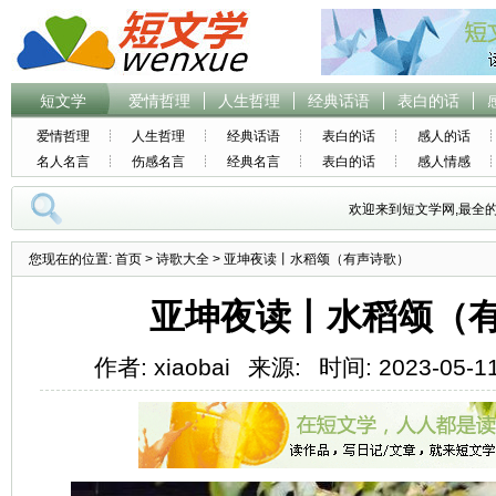
短文学
爱情哲理
人生哲理
经典话语
表白的话
爱情哲理
人生哲理
经典话语
表白的话
感人的话
名人名言
伤感名言
经典名言
表白的话
感人情感
欢迎来到短文学网,最全
您现在的位置:
首页
>
诗歌大全
> 亚坤夜读丨水稻颂（有声诗歌）
亚坤夜读丨水稻颂（
作者: xiaobai
来源:
时间: 2023-05-11