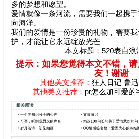
多的梦想和愿望。
爱情就像一条河流，需要我们一起携手
向海洋。
我们的爱情是一份珍贵的礼物，需要我
护，才能让它永远绽放光芒
本文标题：
520表白
提示：如果您觉得本文不错，请
友！谢谢
其他美文推荐：
狂人日记 鲁
其他美文推荐：
pr怎么加可爱的
相关阅读
一个老知识分子的心声
文莱游记
可否，听到我思念的声音
精选100句长句关于爱情悲伤的句
岁月若诗，初见如画
子，发在动态让人心痛的凄美爱
QQ情感签名档：爱因为心的冻结
句子合集
死去