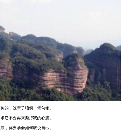
欠你的，这辈子咱俩一笔勾销。
只求它不要再来撕拧我的心脏。
浅痕，你要学会如何取悦自己。