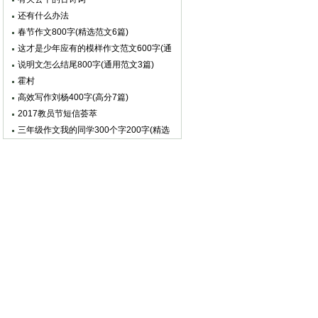
还有什么办法
春节作文800字(精选范文6篇)
这才是少年应有的模样作文范文600字(通
用范文5篇)
说明文怎么结尾800字(通用范文3篇)
霍村
高效写作刘杨400字(高分7篇)
2017教员节短信荟萃
三年级作文我的同学300个字200字(精选
范文4篇)