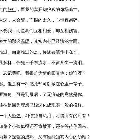
走的
旅行
，而我的离开却狼狈的像场逃亡。
得太深，人会醉，而恨的太久，心也容易碎。
你不爱我，而是我们互相相爱，却互相伤害。
表笑的那么
温暖
，其实内心已经滂沱大雨。
难过
。而更难过的是，你还要装作不在乎。
几多杯，任凭三千东流水，不留凡尘一滴泪。
说：忘记我吧。我很难为情的回复他：你谁呀？
一起。但是有一种感觉却可以藏在心里一辈子。
天涯海角，可是到最后，了无痕迹的竟然是你。
，往往是因为理想已经深化成现实一般的模样。
一个人
坚强
，习惯独自流泪，习惯所有的所有！
我却像个小孩似得还不肯放开，还在等待你回来。
其内幕？逞强的成熟，又有谁能知其内心的幼稚？