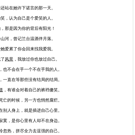
你还站在她许下诺言的那一天。
的笑，认为自己是个爱笑的人。
怕，那是因为你的背后有阳光！
外山河，曾记兰台温酒伴月落。
爱她爱累了你会回来找我爱我。
成了
风景
，我放过你也放过自己。
，也不会在乎一个不在乎我的人。
瓜，一直在等那些没有结局的结局。
道
，有谁会对着自己的裤裆傻笑。
方死亡的时候，另一方也悄然腐烂。
插在别人身上，就是插进自己心里。
。寂寞，是你心里有人却不在身边。
忽冷忽热，拼尽全力去逞强的自己。