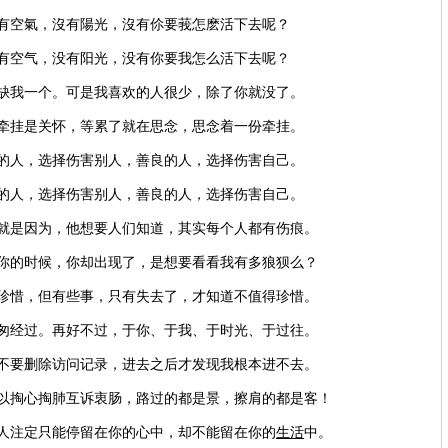
沒有空氣，沒有陽光，沒有伱要莪怎麽活下去呢？
没有空气，没有阳光，没有你要我怎么活下去呢？
不缺我一个。可是我喜欢的人很少，除了你就没了。
种牵挂是关怀，等累了就在思念，思念着一份牵挂。
忍的人，选择伤害别人，善良的人，选择伤害自己。
忍的人，选择伤害别人，善良的人，选择伤害自己。
，就是因为，他想要人们知道，其实每个人都有伤痕。
记你的时候，你却出现了，是想要看看我有多狼狈么？
道珍惜，但有些事，只有失去了，才知道不值得珍惜。
匆匆经过。再好不过，于你、于我、于时光、于过往。
要不要删除访问记录，进去之后才发现我根本进不去。
可以掏心掏肺互诉衷肠，路过的都是景，擦肩的都是客！
些人注定只能停留在你的心中，却不能留在你的
生活
中。