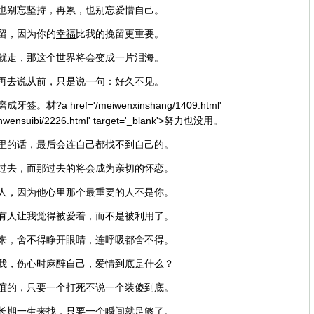
，也别忘坚持，再累，也别忘爱惜自己。
留，因为你的
幸福
比我的挽留更重要。
走就走，那这个世界将会变成一片泪海。
不再去说从前，只是说一句：好久不见。
?a href='/meiwenxinshang/1409.html'
wensuibi/2226.html' target='_blank'>
努力
也没用。
群里的话，最后会连自己都找不到自己的。
会过去，而那过去的将会成为亲切的怀恋。
的人，因为他心里那个最重要的人不是你。
是有人让我觉得被爱着，而不是被利用了。
醒来，舍不得睁开眼睛，连呼吸都舍不得。
自我，伤心时麻醉自己，爱情到底是什么？
友谊的，只要一个打死不说一个装傻到底。
用长期一生来找，只要一个瞬间就足够了。