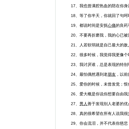
17、我也曾满腔热血的陪在你
18、等了你半天，你就回了句
19、都说时间是安抚
心痛
的良药
20、不要再折磨我，我的心已
21、人若软弱就是自己最大的
22、很多时候，我觉得我更像个
23、我讨厌谁，总是表现的特别
24、最怕偶然遇到老
朋友
，以前
25、爱你的时候，未曾发觉；恨
26、爱大概是你说你想要自由
27、
男人
善于发现别人老婆的优
28、真的很希望在所有人说我很
29、你会流泪，并不代表你慈