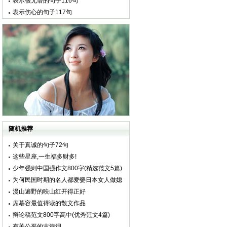
表示很无语的句子116句
表示伤心的句子117句
随机推荐
关于真诚的句子72句
这些星座,一生福多财多!
少年强则中国强作文800字(精选范文5篇)
为何民国时期的名人都爱娶日本女人做媳
妇
漫山遍野的映山红开得正好
席慕容最值得读的散文作品
辩论稿范文800字高中(优秀范文4篇)
有关公平的古诗词