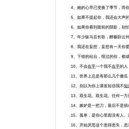
4、她的心早已变换了季节，而
5、如果不提起你，我还会大声
6、如果你看到面前的阴影，别
7、年少纵马且长歌，醉极卧云
8、我还在妄想，妄想有一天你
9、下错的站台，恨过的你，都
10、不会
在乎
一个我不
在乎
的人
11、世界上总是有那么几个傻
12、别以为你上课发短信我不
知
13、双生花。双生花。任何一
14、嫉妒是一把刀，最后不是
15、孤单，是你心里面没有人
16、开始厌恶这个患得患失，