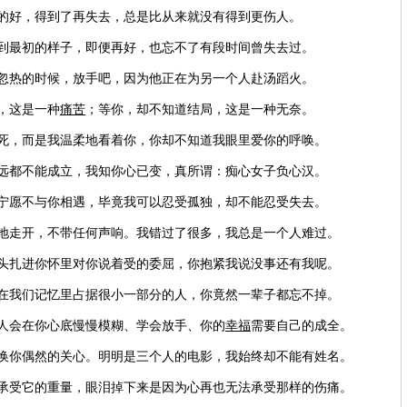
骗的好，得到了再失去，总是比从来就没有得到更伤人。
不到最初的样子，即便再好，也忘不了有段时间曾失去过。
冷忽热的时候，放手吧，因为他正在为另一个人赴汤蹈火。
，这是一种
痛苦
；等你，却不知道结局，这是一种无奈。
死，而是我温柔地看着你，你却不知道我眼里爱你的呼唤。
永远都不能成立，我知你心已变，真所谓：痴心女子负心汉。
我宁愿不与你相遇，毕竟我可以忍受孤独，却不能忍受失去。
默地走开，不带任何声响。我错过了很多，我总是一个人难过。
一头扎进你怀里对你说着受的委屈，你抱紧我说没事还有我呢。
些在我们记忆里占据很小一部分的人，你竟然一辈子都忘不掉。
些人会在你心底慢慢模糊、学会放手、你的
幸福
需要自己的成全。
交换你偶然的关心。明明是三个人的电影，我始终却不能有姓名。
法承受它的重量，眼泪掉下来是因为心再也无法承受那样的伤痛。