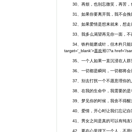
30、再烦，也别忘微笑，再苦
31、如果你要离开我，我不会挽
32、如果爱情是想来就来，想
33、我多么渴望再见你一面，
34、铁杵能磨成针，但木杵只能磨成牙签。材
target='_blank'>
喜欢
裕?a href='/san
35、一个人如果一直沉浸在人
36、一切都是瞬间，一切都将
37、别去打扰一个不愿意理你
38、在我的生命中，我需要的
39、梦见你的时候，我舍不得
40、爱情，开心时让我们忘记
41、男女之间是真的可以有纯
42、要在心里埋下一个人，不