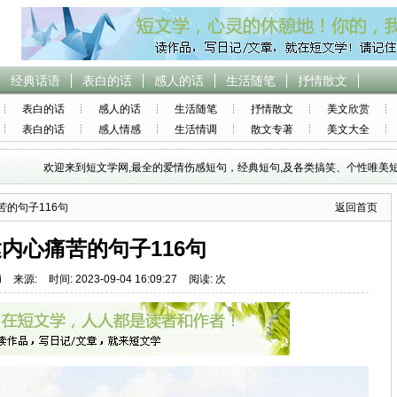
经典话语
表白的话
感人的话
生活随笔
抒情散文
表白的话
感人的话
生活随笔
抒情散文
美文欣赏
表白的话
感人情感
生活情调
散文专著
美文大全
欢迎来到短文学网,最全的爱情伤感短句，经典短句,及各类搞笑、个性唯美短
苦的句子116句
返回首页
内心痛苦的句子116句
i
来源:
时间: 2023-09-04 16:09:27
阅读: 次