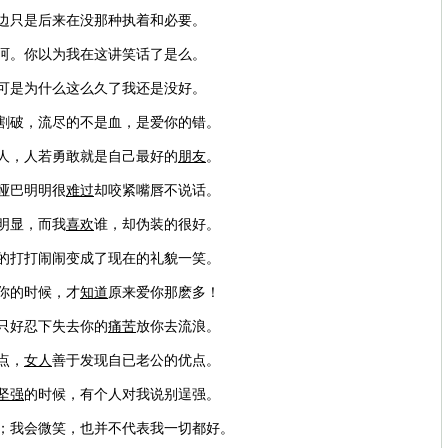
身边只是后来在没那种执着和必要。
呵呵。你以为我在这讲笑话了是么。
可是为什么这么久了我还是没好。
被割破，流尽的不是血，是爱你的错。
敌人，人若勇敢就是自己最好的
朋友
。
哑巴明明很
难过
却咬紧嘴唇不说话。
明显，而我
喜欢
谁，却伪装的很好。
的打打闹闹变成了现在的礼貌一笑。
你的时候，才
知道
原来爱你那麽多！
我只好忍下失去你的
痛苦
放你去流浪。
点，
女人
善于发现自已老公的优点。
坚强
的时候，有个人对我说别逞强。
悲；我会微笑，也并不代表我一切都好。