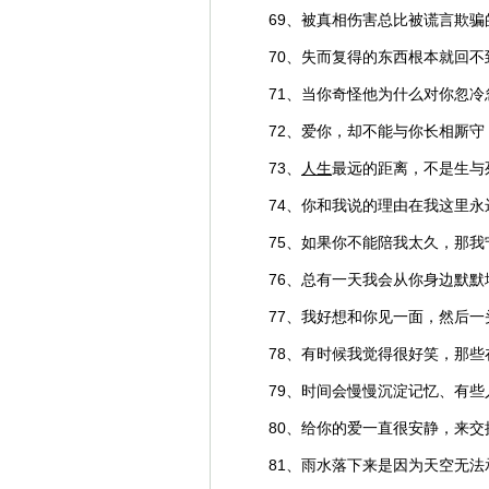
69、被真相伤害总比被谎言欺
70、失而复得的东西根本就回
71、当你奇怪他为什么对你忽
72、爱你，却不能与你长相厮守
73、
人生
最远的距离，不是生与
74、你和我说的理由在我这里
75、如果你不能陪我太久，那
76、总有一天我会从你身边默
77、我好想和你见一面，然后
78、有时候我觉得很好笑，那
79、时间会慢慢沉淀记忆、有
80、给你的爱一直很安静，来
81、雨水落下来是因为天空无