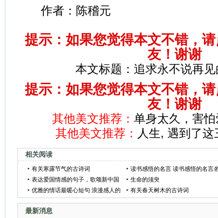
作者：陈稽元
提示：如果您觉得本文不错，请
友！谢谢
本文标题：
追求永不说再见
提示：如果您觉得本文不错，请
友！谢谢
其他美文推荐：
单身太久，害怕
其他美文推荐：
人生, 遇到了这
相关阅读
有关寒露节气的古诗词
读书感悟的名言 读书感悟的名言
表达爱国情感的句子，歌颂新中国
句
生命的须臾
成立70周年纪念日的爱国名人经典
优雅的情话最暖心短句 浪漫感人的
有关春天树木的古诗词
句子合集
情话
最新消息