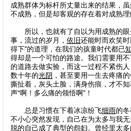
成熟群体为标杆所丈量出来的结果，虽
不成熟，但是却客观的存在着对成熟理
所以，也就有了自以为用成熟的眼
事，流过的岁月，
依旧
还能时而欢笑时
得下”的道理，在我们的孩童时代都已
得却是一个可怕的路途。我们需要用不
的道路去做实验，而这一过程不紧伤人
数十年的
光阴
，甚至要用一生去疼痛的
撕扯着，灰头土脸，满身伤痕，才不知
声“啊！多么痛的领悟啊”！
总是习惯在下着冰凉纷飞
细雨
的冬
不小心突然发现，自己在为太多与我无
脱的自己成了典型的怨妇。曾经里太多