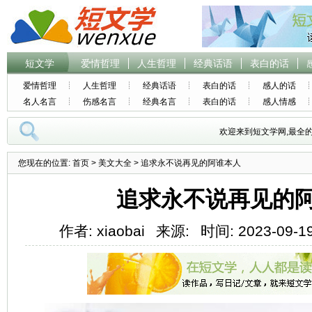
短文学
爱情哲理
人生哲理
经典话语
表白的话
爱情哲理
人生哲理
经典话语
表白的话
感人的话
名人名言
伤感名言
经典名言
表白的话
感人情感
欢迎来到短文学网,最全
您现在的位置:
首页
>
美文大全
> 追求永不说再见的阿谁本人
追求永不说再见的
作者: xiaobai
来源:
时间: 2023-09-19