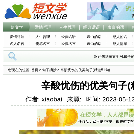
短文学
爱情哲理
人生哲理
经典话语
表白的话
爱情哲理
人生哲理
经典话语
表白的话
感人的话
名人名言
伤感名言
经典名言
表白的话
感人情感
欢迎来到短文学网,最全
您现在的位置:
首页
>
句子摘抄
> 辛酸忧伤的优美句子(精选51句)
辛酸忧伤的优美句子(精
作者: xiaobai
来源:
时间: 2023-05-13