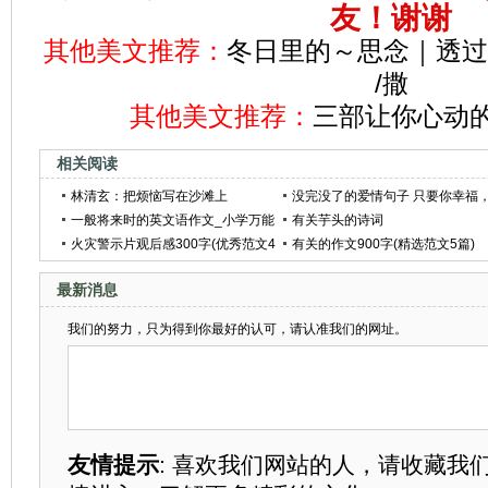
友！谢谢
其他美文推荐：
冬日里的～思念｜透过
/撒
其他美文推荐：
三部让你心动
相关阅读
林清玄：把烦恼写在沙滩上
没完没了的爱情句子 只要你幸福
一般将来时的英文语作文_小学万能
活该我孤独。
有关芋头的诗词
英语作文4篇
火灾警示片观后感300字(优秀范文4
有关的作文900字(精选范文5篇)
篇)
最新消息
我们的努力，只为得到你最好的认可，请认准我们的网址。
友情提示
: 喜欢我们网站的人，请收藏我