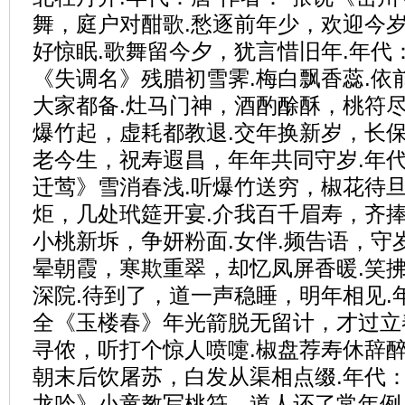
舞，庭户对酣歌.愁逐前年少，欢迎今岁
好惊眠.歌舞留今夕，犹言惜旧年.年代：
《失调名》残腊初雪霁.梅白飘香蕊.依
大家都备.灶马门神，酒酌酴酥，桃符尽
爆竹起，虚耗都教退.交年换新岁，长保
老今生，祝寿遐昌，年年共同守岁.年代
迁莺》雪消春浅.听爆竹送穷，椒花待
炬，几处玳筵开宴.介我百千眉寿，齐捧
小桃新坼，争妍粉面.女伴.频告语，守
晕朝霞，寒欺重翠，却忆凤屏香暖.笑
深院.待到了，道一声稳睡，明年相见.年
全《玉楼春》年光箭脱无留计，才过立
寻侬，听打个惊人喷嚏.椒盘荐寿休辞醉
朝末后饮屠苏，白发从渠相点缀.年代：
龙吟》小童教写桃符，道人还了常年例