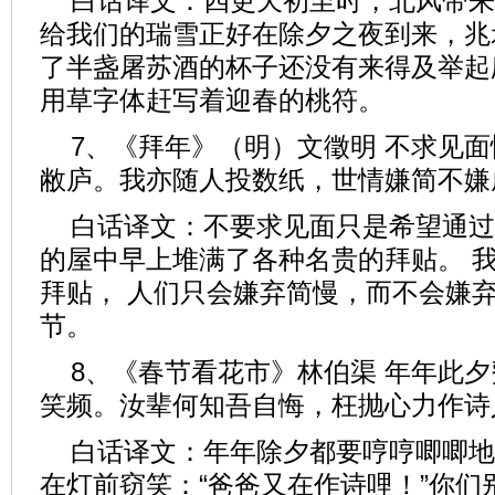
白话译文：四更天初至时，北风带来
给我们的瑞雪正好在除夕之夜到来，兆
了半盏屠苏酒的杯子还没有来得及举起
用草字体赶写着迎春的桃符。
7、《拜年》（明）文徵明 不求见
敝庐。我亦随人投数纸，世情嫌简不嫌
白话译文：不要求见面只是希望通过
的屋中早上堆满了各种名贵的拜贴。 
拜贴， 人们只会嫌弃简慢，而不会嫌
节。
8、《春节看花市》林伯渠 年年此
笑频。汝辈何知吾自悔，枉抛心力作诗
白话译文：年年除夕都要哼哼唧唧地
在灯前窃笑：“爸爸又在作诗哩！”你们