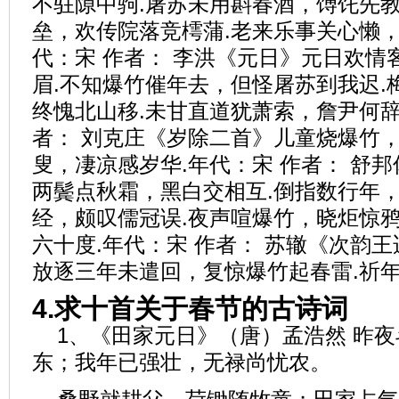
不驻隙中驹.屠苏未用斟春酒，馎饦先教
垒，欢传院落竞樗蒲.老来乐事关心懒，
代：宋 作者： 李洪《元日》元日欢情
眉.不知爆竹催年去，但怪屠苏到我迟.
终愧北山移.未甘直道犹萧索，詹尹何辞
者： 刘克庄《岁除二首》儿童烧爆竹，
叟，凄凉感岁华.年代：宋 作者： 舒
两鬓点秋霜，黑白交相互.倒指数行年，
经，颇叹儒冠误.夜声喧爆竹，晓炬惊鸦
六十度.年代：宋 作者： 苏辙《次韵
放逐三年未遣回，复惊爆竹起春雷.祈
4.求十首关于春节的古诗词
1、《田家元日》（唐）孟浩然 昨
东；我年已强壮，无禄尚忧农。