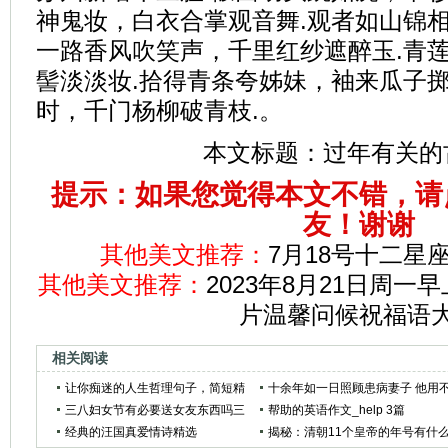
神鬼妆，白衣合掌观音舞.观者如山锦相
一路香风吹笑声，千里红纱遮醉玉.青
髻淡淡妆.拾得青条夸姊妹，袖来瓜子掷
时，千门杨柳破青枝.。
本文标题：
过年有关的
提示：如果您觉得本文不错，请
友！谢谢
其他美文推荐：
7月18号十二星
其他美文推荐：
2023年8月21日周
片温馨问候祝福语
相关阅读
让你痴迷的人生哲理句子，简短精
十余年如一日照顾患病妻子 他用
湛！
三八妇女节有必要送女友东西吗三
离不弃诠释爱情
帮助的英语作文_help 3篇
八妇女节为什么要送女友礼物
经典的汪国真爱情诗精选
揭秘：清朝11个皇帝的年号有什