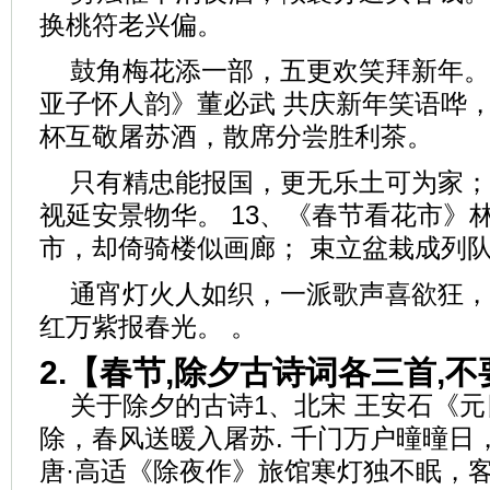
换桃符老兴偏。
鼓角梅花添一部，五更欢笑拜新年。 
亚子怀人韵》董必武 共庆新年笑语哗，
杯互敬屠苏酒，散席分尝胜利茶。
只有精忠能报国，更无乐土可为家；
视延安景物华。 13、《春节看花市》
市，却倚骑楼似画廊； 束立盆栽成列
通宵灯火人如织，一派歌声喜欲狂，
红万紫报春光。 。
2.【春节,除夕古诗词各三首,不
关于除夕的古诗1、北宋 王安石《元
除，春风送暖入屠苏. 千门万户曈曈日
唐·高适《除夜作》旅馆寒灯独不眠，客