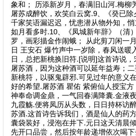
象和； 历添新岁月，春满旧山河.梅柳
屠苏成醉饮，欢笑白云窝.9、《癸已
千家笑语漏迟迟，忧患潜从物外知，悄
如月看多时.10、《凤城新年辞》（清
罗，画彩描金作闹蛾； 从此剪刀闲一月
日 王安石 爆竹声中一岁除，春风送暖
日，总把新桃换旧符.[说明]这首诗说
屠苏酒，因为这种酒可以延年益寿；二
新桃符，以驱鬼辟邪.可见过年的意义
好的希望.屠苏酒 瞿佑 紫俯仙人授宝方
神奉命调金鼎，一气回春满降囊.金液
九霞觞.便将凤历从头数，日日持杯访醉乡
苏酒.这首诗告诉我们，酒是仙人的药
囊袋装好，浸泡在井下.元日这天清晨
先开口品尝，然后按年龄递增依次喝下去