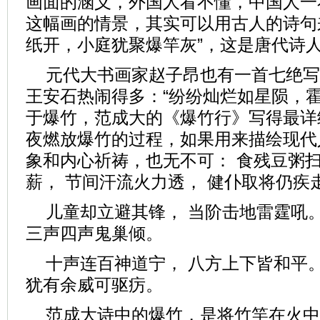
画面的涵义，外国人看不懂，中国人一
这幅画的情景，其实可以用古人的诗句
纸开，小庭犹聚爆竿灰”，这是唐代诗
元代大书画家赵子昂也有一首七绝写
王安石热闹得多：“纷纷灿烂如星陨，霍
于爆竹，范成大的《爆竹行》写得最详
夜燃放爆竹的过程，如果用来描绘现代
象和内心祈祷，也无不可： 食残豆粥扫
薪， 节间汗流火力透， 健仆取将仍疾
儿童却立避其锋， 当阶击地雷霆吼
三声四声鬼巢倾。
十声连百神道宁， 八方上下皆和平
犹有余威可驱疠。
范成大诗中的爆竹，是将竹竿在火中