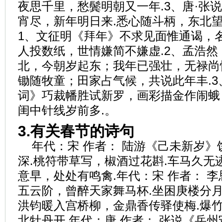
夜思千里，愁鬓明朝又一年.3、唐·张
宵尽，新年明日来.悉心随斗柄，东北望
1、文征明《拜年》不求见面惟通谒，
人投数纸，世情嫌简不嫌虚.2、孟浩
北，今朝岁起东；我年已强壮，无禄尚
锄随牧童；田家占气候，共说此年丰.
词》巧裁幡胜试新罗，画彩描金作闹蛾
闺中针线岁前多.。
3.有关春节的诗句
年代：宋 作者： 陆游《己未新岁
深.桃符带草写，椒酒过花斟.车马久无
意早，处处有鸣禽.年代：宋 作者： 
五云阶，曾醉天家舞马杯.坐困庚楼分月
洪钧暖入宫桥柳，金鼎香传驿使梅.爆
北牡丹开.年代：唐 作者： 张说《岳