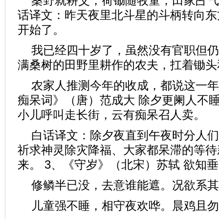
桑野就耕父，荷锄随牧童；田家占气
话译文：昨天夜里北斗星的斗柄转向东
开始了。
我已经四十岁了，虽然没有官职但仍
满桑树的田野里耕作的农夫，扛着锄头
农家人推测今年的收成，都说这一年
痴呆词》（唐）范成大 除夕更阑人不
小儿呼叫走长街，云有痴呆召人卖。
白话译文：除夕夜直到午夜时分人们
祈求神灵除灾降福、大家都呆滞的等待
来。 3、《守岁》（北宋）苏轼 欲知
修鳞半已没，去意谁能遮。况欲系其
儿童强不睡，相守夜欢哗。晨鸡且勿