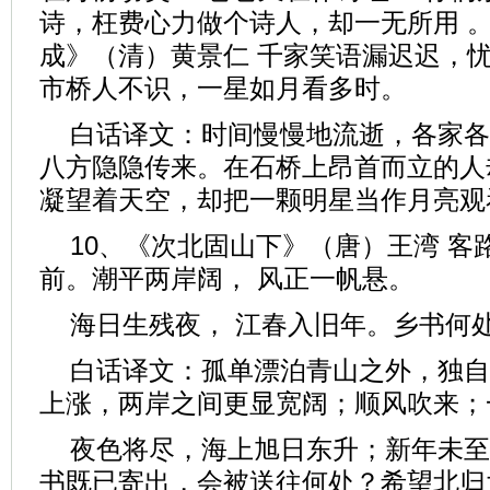
诗，枉费心力做个诗人，却一无所用 。
成》（清）黄景仁 千家笑语漏迟迟，
市桥人不识，一星如月看多时。
白话译文：时间慢慢地流逝，各家各
八方隐隐传来。在石桥上昂首而立的人
凝望着天空，却把一颗明星当作月亮观
10、《次北固山下》（唐）王湾 客
前。潮平两岸阔， 风正一帆悬。
海日生残夜， 江春入旧年。乡书何
白话译文：孤单漂泊青山之外，独自
上涨，两岸之间更显宽阔；顺风吹来；
夜色将尽，海上旭日东升；新年未至
书既已寄出，会被送往何处？希望北归