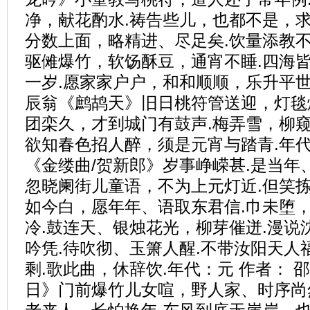
净，献花酌水.祷告些儿，也都不是，求
分数上面，略精进、尽足矣.饮量添教不
驱傩爆竹，软饧酥豆，通宵不睡.四海
一岁.愿家家户户，和和顺顺，乐升平世.
辰翁《鹧鸪天》旧日桃符管送迎，灯毯
团栾久，才到城门有鼓声.梅弄雪，柳窥
欲知春色招人醉，须是元宵与踏青.年代
《金缕曲/贺新郎》岁事峥嵘甚.是当年
忽晓阑街儿童语，不为上元灯近.但笑拣
如今白，愿年年、语取东君信.巾未堕，
冷.鼓连天、银烛花光，柳芽催迸.漫说
吟凭.待吹彻、玉箫人醒.不带汝阳天人
剩.歌此曲，休辞饮.年代：元 作者： 
日》门前爆竹儿女喧，野人家、时序尚