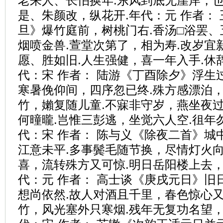
老来人、长怕换年.东风到底无崖岸，也
是、朱颜改，纵花开.年代：元 作者： 
旦》爆竹庭前，树桃门右.香汤□浴罢、
烟喷金兽.萱堂次第了，相为寿.改岁宜
愿、胜如旧.人生强健，喜一年入手.休
代：宋 作者： 陆游《丁酉除夕》浮生
寒暑俛仰间，四序忽已终.殊方感漂泊，
竹，嬾复随儿童.不寐非守岁，燕坐夜过
何曈曨.岂惟三彭逃，坐觉六人空.徂年
代：宋 作者： 陈与义《除夜二首》城
江意未平.多事鬓毛随节换，尽情灯火向
喜，流转殊方又可惊.明日岳阳楼上去，
代：元 作者： 高士谈《庚戌元日》旧
想尚依然.故人对酒且千里，春色惊心又
竹，风光塞外只寒烟.残年无复功名望，