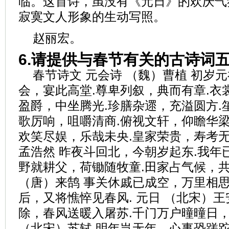
临。这首诗，虽没有《元日》的欢庆气
寂寞文人形象的生动写照。
赵丽宏。
6.请提供与春节有关的古诗词
春节诗文 元会诗 （魏）曹植 初岁
会，宴此高堂.尊卑列叙，典而有章.衣
盈爵，中坐腾光.珍膳杂遝，充溢圆方.
歌厉响，咀嚼清商.俯视文轩，仰瞻华梁
欢笑尽娱，乐哉未央.皇家荣贵，寿考无疆
孟浩然 昨夜斗回北，今朝岁起东.我年
野就耕父，荷锄随牧童.田家占气候，共
（唐）来鹄 事关休戚已成空，万里相思
后，又将憔悴见春风. 元日 （北宋）王
除，春风送暖入屠苏.千门万户曈曈日，
（北宋）苏轼 明年岂无年，心事恐蹉跎