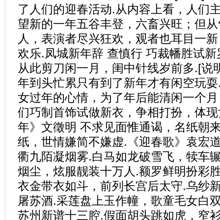
了人们的迎春活动.从内容上看，人们
望新的一年五谷丰登，六畜兴旺；但从
人，表演者尽兴狂欢，观者也耳目一新
欢乐.凤城新年辞 查慎行 巧裁幡胜试
从此剪刀闲一月，闺中针线岁前多.[说
年到头忙累只有到了新年才有闲空玩耍
女过年的心情，为了年后能清闲一个月
们巧制首饰试做新衣，争相打扮，体现
年》文徵明 不求见面惟通谒，名纸朝来
纸，世情嫌简不嫌虚.《迎春歌》袁宏道
衢九陌凝烟雾.白马如龙破雪飞，犊车辗
烟尘，炫服靓装十万人.额罗鲜明扮彩胜
衣金带衣如斗，前列长宫后太守.乌纱
屠苏酒.采莲盘上玉作幢，歌童毛女白双
苏州新谱十三腔.假面胡头跳如虎，窄衫