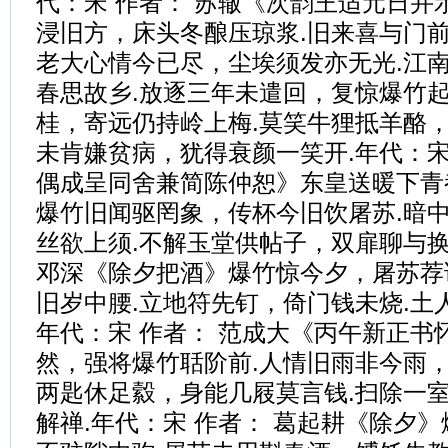
代：宋 作者： 苏辙《次韵王适元日并
浸旧方，床头冬酿压琼浆.旧来喜与门前
老大心情今已尽，尘埃须发亦无光.江
春思故乡.放逐三年未遣回，复惊爆竹起
桂，寄远仍持岭上梅.莫笑牛狸抵羊酪，
未肯嫌贫病，犹得衰颜一笑开.年代：宋
偶成呈同舍兼简陈仲恕》东皇送暖下青
爆竹旧闻驱罔象，传杯今旧饮屠苏.暗
丝欲上须.不解玉堂供帖子，双扉聊与换
邓深《除夕把酒》爆竹惊今夕，屠苏荐
旧岁中腰.立地符先钉，倚门钱未烧.土
年代：宋 作者： 范成大《丙午新正书
然，强将爆竹聒阶前.人情旧雨非今雨，
两匙休足縠，身能几屐莫言钱.扫除一
解禅.年代：宋 作者： 葛起耕《除夕