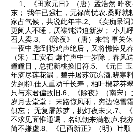
1、《田家元日》（唐）孟浩然 昨
东； 我年已强壮，无禄尚忧农.桑野就
家占气候，共说此年丰.2、《卖痴呆词
更阑人不睡，厌禳钝滞迫新岁； 小儿
召人卖.3、《除夜》（唐）来鹄 事关
一夜中.愁到晓鸡声绝后，又将憔悴见春
（宋）王安石 爆竹声中一岁除，春风送
瞳瞳日，总把新桃换旧符.5、《元日 
年滴尽莲花漏，碧井屠苏沉冻酒.晓寒
先到柳.佳人重劝千长寿，柏叶椒花芬翠
只与东君偏故旧.6、《除夜》（南宋）
岁月去堂堂； 末路惊风雨，穷边饱雪霜
俱忘； 无复屠苏梦，挑灯夜未央.7、
不求见面惟通谒，名纸朝来满敝庐.我
简不嫌虚.8、《已酉新正》（明）叶颙