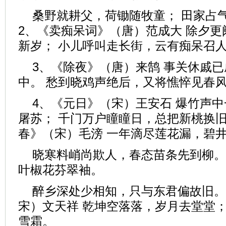
桑野就耕父，荷锄随牧童； 田家占
2、《卖痴呆词》（唐）范成大 除夕
新岁； 小儿呼叫走长街，云有痴呆召
3、《除夜》（唐）来鹄 事关休戚
中。 愁到晓鸡声绝后，又将憔悴见春
4、《元日》（宋）王安石 爆竹声
屠苏； 千门万户瞳瞳日，总把新桃换旧
春》（宋）毛滂 一年滴尽莲花漏，碧
晓寒料峭尚欺人，春态苗条先到柳。
叶椒花芬翠袖。
醉乡深处少相知，只与东君偏故旧。
宋）文天祥 乾坤空落落，岁月去堂堂；
雪霜。