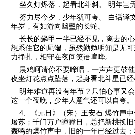
坐久灯烬落，起看北斗斜。 明年岂
努力尽今夕，少年犹可夸。 白话译
年岁，有如游向幽壑的长蛇。
长长的鳞甲一半已经不见，离去的心
想系住它的尾端，虽然勤勉明知是无可
力挣扎，相守在夜间笑语喧哗。
晨鸡呵请你不要啼唱，一声声更鼓催
夜坐灯花点点坠落，起身看北斗星已经
明年难道再没有年节？只怕心事又会
这一个夜晚，少年人意气还可以自夸。
4、《元日》（宋）王安石 爆竹声
屠苏；千门万户瞳瞳日，总把新桃换旧
轰鸣的爆竹声中，旧的一年已经过去；