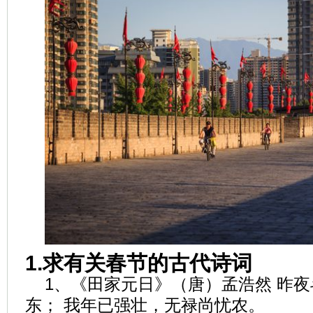
1.求有关春节的古代诗词
1、《田家元日》（唐）孟浩然 昨
东； 我年已强壮，无禄尚忧农。