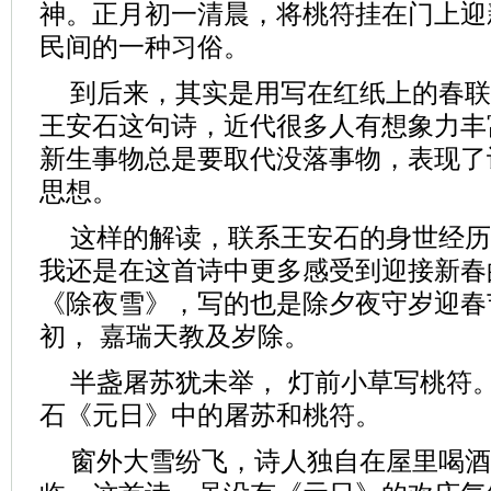
神。正月初一清晨，将桃符挂在门上迎
民间的一种习俗。
到后来，其实是用写在红纸上的春联
王安石这句诗，近代很多人有想象力丰
新生事物总是要取代没落事物，表现了
思想。
这样的解读，联系王安石的身世经历
我还是在这首诗中更多感受到迎接新春
《除夜雪》，写的也是除夕夜守岁迎春
初， 嘉瑞天教及岁除。
半盏屠苏犹未举， 灯前小草写桃符
石《元日》中的屠苏和桃符。
窗外大雪纷飞，诗人独自在屋里喝酒