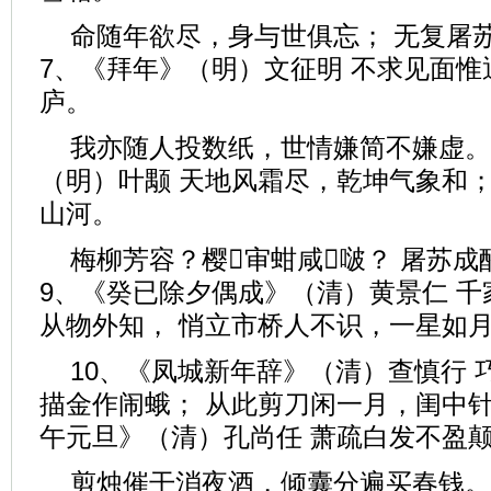
命随年欲尽，身与世俱忘； 无复屠
7、《拜年》（明）文征明 不求见面
庐。
我亦随人投数纸，世情嫌简不嫌虚。
（明）叶颙 天地风霜尽，乾坤气象和；
山河。
梅柳芳容？樱审蚶咸啵？ 屠苏
9、《癸已除夕偶成》（清）黄景仁 
从物外知， 悄立市桥人不识，一星如
10、《凤城新年辞》（清）查慎行 
描金作闹蛾； 从此剪刀闲一月，闺中针
午元旦》（清）孔尚任 萧疏白发不盈
剪烛催干消夜酒，倾囊分遍买春钱。