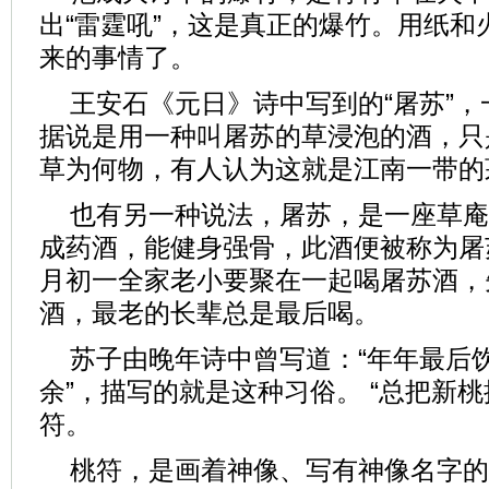
出“雷霆吼”，这是真正的爆竹。用纸和
来的事情了。
王安石《元日》诗中写到的“屠苏”
据说是用一种叫屠苏的草浸泡的酒，只
草为何物，有人认为这就是江南一带的
也有另一种说法，屠苏，是一座草庵
成药酒，能健身强骨，此酒便被称为屠
月初一全家老小要聚在一起喝屠苏酒，
酒，最老的长辈总是最后喝。
苏子由晚年诗中曾写道：“年年最后
余”，描写的就是这种习俗。 “总把新桃
符。
桃符，是画着神像、写有神像名字的