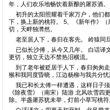
年，人们欢乐地畅饮着新酿的屠苏酒。
初升的太阳照耀着千家万户，他们都
下，换上新的桃符。 5、《新年作》（
切，天畔独潸然。
老至居人下，春归在客先。 岭猿同
已似长沙傅，从今又几年。 白话译
更切，独立天边不禁热泪横流。
到了老年被贬居于人下，春归匆匆走
猴和我同度昏晓，江边杨柳与我共分忧
我已和长太傅一样遭遇，这样日子须
《除夜雪》（南宋）陆游 北风吹雪四
除。半盏屠苏犹未举，灯前小草写桃符