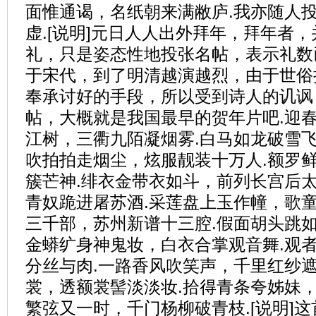
面惟通谒，名纸朝来满敝庐.我亦随人
虚.[说明]元日人人出外拜年，拜年者
礼，只是姿态性地投张名帖，表示礼数
于宋代，到了明清越演越烈，由于世俗
奉承讨好的手段，所以受到诗人的讥讽
帖，大概就是我国最早的贺年片吧.迎春
江树，三衢九陌凝烟雾.白马如龙破雪飞
吹拍拍走烟尘，炫服靓装十万人.额罗
簇芒神.绯衣金带衣如斗，前列长宫后太
青奴跪进屠苏酒.采莲盘上玉作幢，歌童
三千部，苏州新谱十三腔.假面胡头跳如
金蟒纩身神鬼妆，白衣合掌观音舞.观
分丝与肉.一路香风吹笑声，千里红纱遮
裳，透额裳髻淡淡妆.拾得青条夸姊妹，
繁弦又一时，千门杨柳破青枝.[说明]