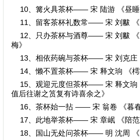
10、篝火具茶杯—— 宋 陆游 《昼
11、留客茶杯礼数常—— 宋 刘黻
12、只办茶杯与酒尊—— 宋 刘黻 
梅》
13、相依药碗与茶杯—— 宋 刘克庄
14、懒不置茶杯—— 宋 释文珦 《
15、观迎元度但茶杯—— 宋 释文
值后往谢之筼复有诗喜余之》
16、茶杯始一拈 —— 宋 翁卷 《暮
17、此地举茶杯—— 宋 章岷 《陪
18、国山无处问茶杯—— 明 沈周