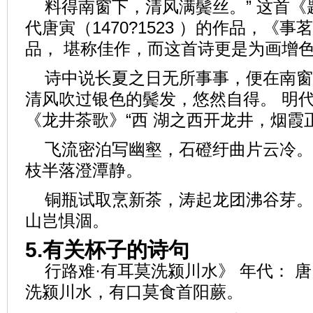
料得南窗下，清风满鬓丝。” 这首
代唐寅（1470?1523 ）的作品，《
品， 堪称佳作，而这首诗更是为画增
诗中说长夏之日无所事事，便在南窗
清风吹过银色的鬓发，悠然自得。 明
《龙井茶歌》“西 湖之西开龙井，烟霞
飞流密泊写幽壑，石磴纡曲片云冷。
枝半落澄潭静。
铜瓶试取烹新茶，涛起龙团沸谷芽。
山岂惧涸。
5.有关杯子的诗句
行路难·有耳莫洗颍川水》 年代： 唐
洗颍川水，有口莫食首阳蕨。