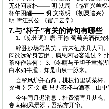
无处问茶杯—— 明 沈周 《感宜兴善权
杯午困醒—— 明 文徵明 《初夏遣兴》 
明 雪江秀公 《宿归云堂》。
7.与“杯子”有关的诗句有哪些
1.《凉州词》唐·王翰 葡萄美酒夜
醉卧沙场君莫笑，古来征战几人回。 
闷欲远游身苦嬾，病思闲语客谁过？ 
茶杯作祟何！ 3.《冬晴与子坦子聿游湖
白水如牛湩，知是山泉一脉来。
会挈风炉并石鼎，桃枝竹里试茶杯。 
探梅 》宋·刘黻 只办茶杯与酒尊，山
今年闰月迟消息，枉费清宵几梦魂。 5
卷 朝朝风景添，吾病亦开帘。