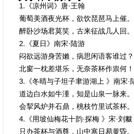
1.《凉州词》唐·王翰
葡萄美酒夜光杯，欲饮琵琶马上催。
醉卧沙场君莫笑，古来征战几人回。
2.《夏日》南宋·陆游
闷欲远游身苦嬾，病思闲语客谁过？
北窗一枕差堪乐，无奈茶杯作祟何！
3.《冬晴与子坦子聿游湖上 》南宋·
道边白水如牛湩，知是山泉一脉来。
会挈风炉并石鼎，桃枝竹里试茶杯。
4.《用坡仙梅花十韵·探梅 》宋·刘黻
只办茶杯与酒尊，山中寒日易黄昏。