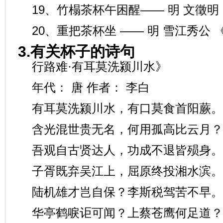
19、竹榻茶杯午困醒—— 明 文徵明
20、重把茶杯坐 —— 明 雪江秀公
3.有关杯子的诗句
行路难·有耳莫洗颍川水》
年代： 唐 作者： 李白
有耳莫洗颍川水，有口莫食首阳蕨。
含光混世贵无名，何用孤高比云月？
吾观自古贤达人，功成不退皆殒身。
子胥既弃吴江上，屈原终投湘水滨。
陆机雄才岂自保？李斯税驾苦不早。
华亭鹤唳讵可闻？上蔡苍鹰何足道？