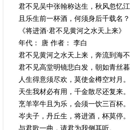
君不见吴中张翰称达生，秋风忽忆江
且乐生前一杯酒，何须身后千载名？
《将进酒·君不见黄河之水天上来》
年代： 唐 作者： 李白
君不见黄河之水天上来，奔流到海不
君不见高堂明镜悲白发，朝如青丝暮
人生得意须尽欢，莫使金樽空对月。
天生我材必有用，千金散尽还复来。
烹羊宰牛且为乐，会须一饮三百杯。
岑夫子，丹丘生，将进酒，杯莫停。
与君歌一曲，请君为我侧耳听。