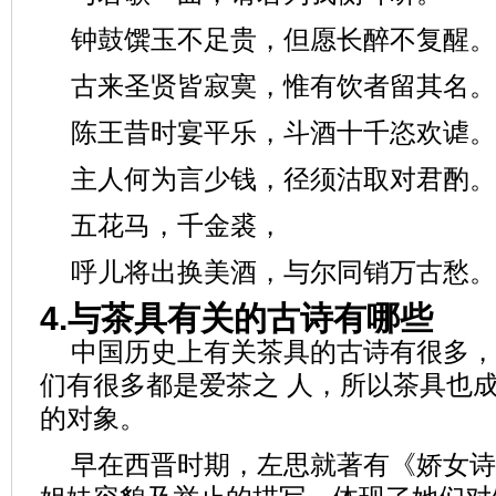
钟鼓馔玉不足贵，但愿长醉不复醒。
古来圣贤皆寂寞，惟有饮者留其名。
陈王昔时宴平乐，斗酒十千恣欢谑。
主人何为言少钱，径须沽取对君酌。
五花马，千金裘，
呼儿将出换美酒，与尔同销万古愁。
4.与茶具有关的古诗有哪些
中国历史上有关茶具的古诗有很多，
们有很多都是爱茶之 人，所以茶具也
的对象。
早在西晋时期，左思就著有《娇女诗