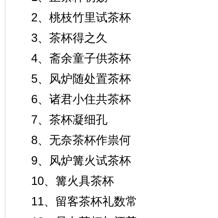
2、桃枝竹里试茶杯
3、茶杯得之久
4、斋余童子供茶杯
5、风炉随处置茶杯
6、诸君小住共茶杯
7、茶杯凝细孔
8、无奈茶杯作祟何
9、风炉篝火试茶杯
10、篝火具茶杯
11、留客茶杯礼数常