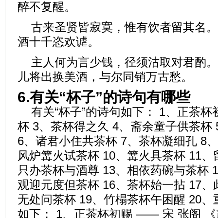
醉不复醒。
古来圣贤皆寂寞，惟有饮者留其名。
酒十千恣欢谑。
主人何为言少钱，径须沽取对君酌。
儿将出换美酒，与尔同销万古愁。
6.有关“杯子”的诗句有哪些
有关“杯子”的诗句如下： 1、正茶杯
杯 3、茶杯得之久 4、斋余童子供茶杯
6、诸君小住共茶杯 7、茶杯凝细孔 8
风炉篝火试茶杯 10、篝火具茶杯 11、
只办茶杯与酒尊 13、相依药碗与茶杯 1
观迎元度但茶杯 16、茶杯始一拈 17、
无处问茶杯 19、竹榻茶杯午困醒 20
如下： 1、正茶杯初赐 —— 宋 张阁 