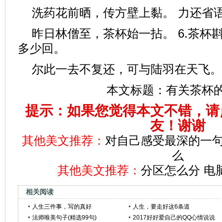
洗药花前晒，传方壁上黏。 力还省
昨日林僧至，茶杯始一拈。 6.茶杯
多少回。
尔此一去不复还，可与陆羽在天飞。
本文标题：
有关茶杯
提示：如果您觉得本文不错，请
友！谢谢
其他美文推荐：
对自己感受最深的一句
么
其他美文推荐：
分区怎么分 电
相关阅读
人生三件事，写的真好
人生，要走好这6条道
法师唯美句子(精选99句)
2017好好爱自己的QQ心情说说