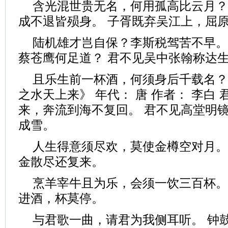
含光混世贵无名，何用孤高比云月？
成不退皆殒身。 子胥既弃吴江上，屈
陆机雄才岂自保？李斯税驾苦不早。
蔡苍鹰何足道？ 君不见吴中张翰称达
且乐生前一杯酒，何须身后千载名？
之水天上来》 年代： 唐 作者： 李白
来，奔流到海不复回。 君不见高堂明
成雪。
人生得意须尽欢，莫使金樽空对月。
金散尽还复来。
烹羊宰牛且为乐，会须一饮三百杯。
进酒，杯莫停。
与君歌一曲，请君为我侧耳听。 钟