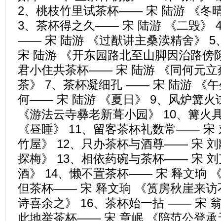
2、桃枝竹里试茶杯—— 宋 陆游 《
3、茶杯得之久—— 宋 陆游 《二毁》
—— 宋 陆游 《过猷讲主桑渎精舍》 
宋 陆游 《开东园路北至山脚因治路傍
君小住共茶杯—— 宋 陆游 《同何元
茶》 7、茶杯凝细孔 —— 宋 陆游 《
何—— 宋 陆游 《夏日》 9、风炉篝火
《游法云寺彝老新葺小园》 10、篝火具
《昼睡》 11、留客茶杯礼数常—— 宋
竹屋》 12、只办茶杯与酒尊—— 宋 刘
探梅》 13、相依药碗与茶杯—— 宋 
酒》 14、懒不置茶杯—— 宋 释文珦 
但茶杯—— 宋 释文珦 《筼房秋崖来
诗喜余之》 16、茶杯始一拈 —— 宋 翁
此地举茶杯—— 宋 章岷 《陪范公登承