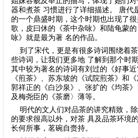
姐妹容貌及举止的描写，体现了她们对
器和煮茶 习惯进行了详细描述。 唐代
的一个鼎盛时期，这个时期也出现了很
歌，皮曰休的《茶中杂咏》和陆龟蒙的
咏》就是最为著 名的作品。
到了宋代，更是有很多诗词围绕着茶
些诗词，让我们更多地 了解到那个时
其中较为著名的诗词有刘过的《好事近
《煎茶》、苏东坡的《试院煎茶》和《
郭祥正的《白沙泉》、张扩的《均茶》
及梅尧臣的《茶磨〉薄等。
明代的文人们对品茶的讲究精致，除
的要求很高以外，对茶 具及品茶环境的
长何所事，茗碗自赍持。