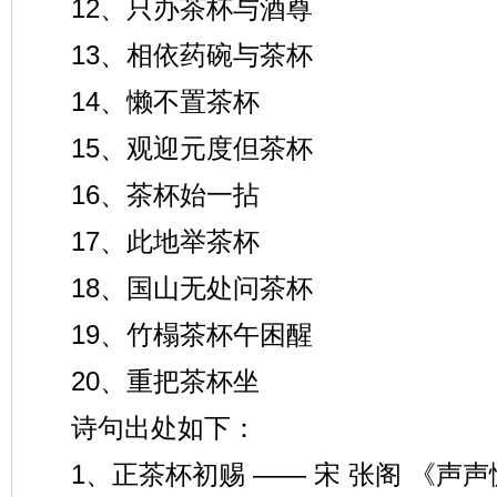
12、只办茶杯与酒尊
13、相依药碗与茶杯
14、懒不置茶杯
15、观迎元度但茶杯
16、茶杯始一拈
17、此地举茶杯
18、国山无处问茶杯
19、竹榻茶杯午困醒
20、重把茶杯坐
诗句出处如下：
1、正茶杯初赐 —— 宋 张阁 《声