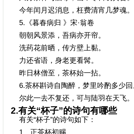
今年闰月迟消息，枉费清宵几梦魂。
5.《暮春病归 》宋·翁卷
朝朝风景添，吾病亦开帘。
洗药花前晒，传方壁上黏。
力还省语，身老更看髯。
昨日林僧至，茶杯始一拈。
6.茶杯斟诗自陶醉，梦里吟酌多少回
尔此一去不复还，可与陆羽在天飞。
2.有关“杯子”的诗句有哪些
有关“杯子”的诗句如下：
1、正茶杯初赐