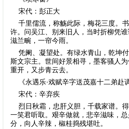
宋代：彭正大
千里儒流，称觞此际，梅花三度。书
许。问吴江、别来旧人，当时折柳凭谁
滋兰畹，一帘今雨。
凭阑、凝望处。有绿水青山，乾坤付
斯文宗主。世间好景相寻，墨客骚人为
重开，又步青云去。
《永遇乐·戏赋辛字送茂嘉十二弟赴
宋代：辛弃疾
烈日秋霜，忠肝义胆，千载家谱。得
一笑君听取。艰辛做就，悲辛滋味，总
分，向人辛辣，椒桂捣残堪吐。