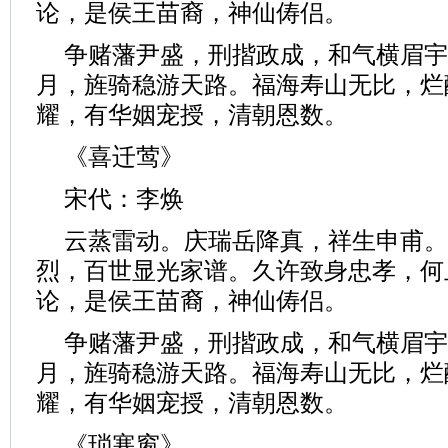
论，是侯王苗裔，神仙俦侣。
争赌藩尹盛，刑揩政成，和气横眉宇
月，旌骑稳游天路。福海寿山无比，烂
耀，有华姻宠授，清朝恩数。
《喜迁莺》
宋代：李焕
云蒸雷动。庆瑞岳降真，祥生申甫。
烈，百世显光家谱。久许致身忠孝，何
论，是侯王苗裔，神仙俦侣。
争赌藩尹盛，刑揩政成，和气横眉宇
月，旌骑稳游天路。福海寿山无比，烂
耀，有华姻宠授，清朝恩数。
《琐寒窗》