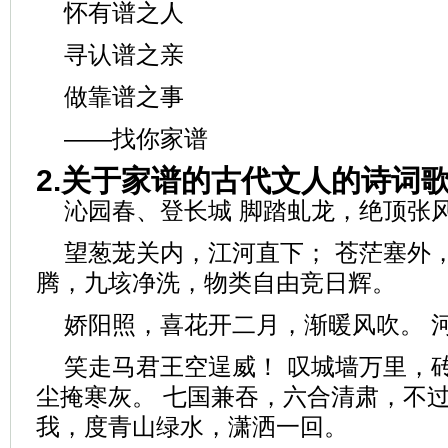
怀有谱之人
寻认谱之亲
做靠谱之事
——找你家谱
2.关于家谱的古代文人的诗词
沁园春、登长城 脚踏虬龙，绝顶张
望葱茏关内，江河直下； 苍茫塞外
腾，九垓净洗，物类自由竞日辉。
娇阳照，喜花开二月，渐暖风吹。 
笑走马君王空逞威！ 叹城墙万里，
尘掩寒灰。 七国兼吞，六合清肃，不过
我，度青山绿水，潇洒一回。