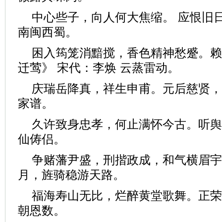
中心些子，向人何大焦缩。 应恨旧
南闽西蜀。
困入筠笼消黯搅，香色精神愁蹙。赖
迁莺》 宋代：李焕 云蒸雷动。
庆瑞岳降真，祥生申甫。元后慈贤，
家谱。
久许致身忠孝，何止满怀今古。听舆
仙俦侣。
争赌藩尹盛，刑揩政成，和气横眉宇
月，旌骑稳游天路。
福海寿山无比，烂醉黄堂歌舞。正荣
朝恩数。