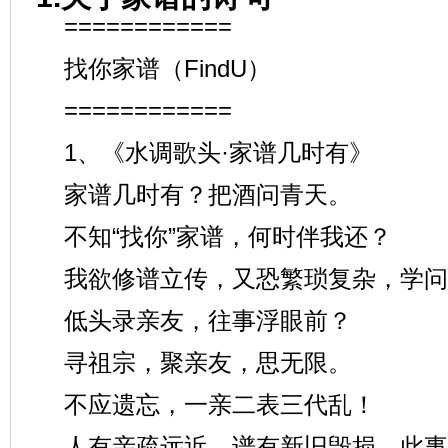
============
找你家谱（FindU）
============
1、《水调歌头·家谱几时有》
家谱几时有？把酒问青天。
不知“找你”家谱，何时伴我还？
我欲修谱立传，又恐繁琐复杂，学问
低头录亲友，往事浮眼前？
寻祖宗，聚亲友，思无限。
不应遗忘，一亲二表三代乱！
人有亲疏远近，谱有新旧毁损，此事