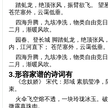
踏虬龙，绝顶张风，振臂欲飞。 望
苍茫塞外，云霭低垂。
四海升腾，九垓净洗，物类自由竞日
二月，渐暖风吹。
园春、登长城 脚踏虬龙，绝顶张风
内，江河直下； 苍茫塞外，云霭低垂
四海升腾，九垓净洗，物类自由竞日
二月，渐暖风吹。
3.形容家谱的诗词有
《念奴娇》 宋代：郑域 素肌莹净
束。
火伞飞空熔不透，一块玲珑冰玉。破
微露真珠肉。