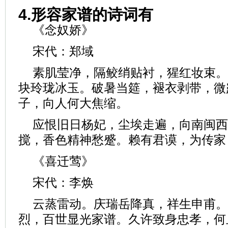
4.形容家谱的诗词有
《念奴娇》
宋代：郑域
素肌莹净，隔鲛绡贴衬，猩红妆束。
块玲珑冰玉。破暑当筵，褪衣剥带，微
子，向人何大焦缩。
应恨旧日杨妃，尘埃走遍，向南闽西
搅，香色精神愁蹙。赖有君谟，为传家
《喜迁莺》
宋代：李焕
云蒸雷动。庆瑞岳降真，祥生申甫。
烈，百世显光家谱。久许致身忠孝，何