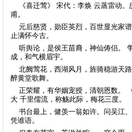
《喜迁莺》 宋代：李焕 云蒸雷动
甫。
元后慈贤，勋臣英烈，百世显光家谱
止满怀今古。
听舆论，是侯王苗裔，神仙俦侣。 
成，和气横眉宇。
北阙莺花，西湖风月，旌骑稳游天路
醉黄堂歌舞。
正荣耀，有华姻宠授，清朝恩数。 
大 千里儒流，称觞此际，梅花三度。
书台最上，健羡一翁如许。问吴江、
凭谁语。