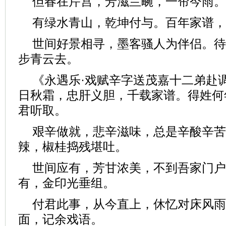
但春在芹宫，芳滋兰畹，一帘今雨。
有绿水青山，乾坤付与。百年家谱，
世间好景相寻，墨客骚人为伴侣。待
步青云去。
《永遇乐·戏赋辛字送茂嘉十二弟赴调
日秋霜，忠肝义胆，千载家谱。得姓何
君听取。
艰辛做就，悲辛滋味，总是辛酸辛苦
辣，椒桂捣残堪吐。
世间应有，芳甘浓美，不到吾家门户
有，金印光垂组。
付君此事，从今直上，休忆对床风雨
面，记余戏语。