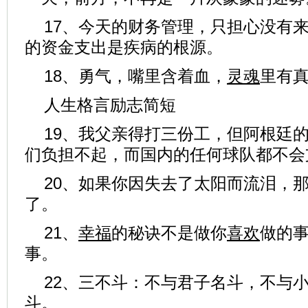
17、今天的财务管理，只担心没有
的资金支出是疾病的根源。
18、勇气，嘴里含着血，
灵魂
里有
人生格言励志简短
19、我父亲得打三份工，但阿根廷
们负担不起，而国内的任何球队都不会
20、如果你因失去了太阳而流泪，
了。
21、
幸福
的秘诀不是做你
喜欢
做的
事。
22、三不斗：不与君子名斗，不与
斗。