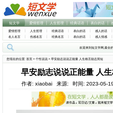
短文学
爱情哲理
人生哲理
经典话语
表白的话
爱情哲理
人生哲理
经典话语
表白的话
感人的话
名人名言
伤感名言
经典名言
表白的话
感人情感
欢迎来到短文学网,最全
您现在的位置:
首页
>
个性说说
> 早安励志说说正能量 人生格言励志简短
早安励志说说正能量 人
作者: xiaobai
来源:
时间: 2023-05-19