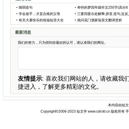
细弱造句
奇特的梦四年级作文250字(高分8
学会放手，才是合格的父母
篇)
三妻四妾出处解释,拼音,造句,近反
有关大暑快乐的祝福短语大全
词
戏问花门酒家翁原文翻译赏析
最新消息
我们的努力，只为得到你最好的认可，请认准我们的网址。
友情提示
: 喜欢我们网站的人，请收藏我
捷进入，了解更多精彩的文化。
本内容由
短文
Copyright©2006-2023
短文学
www.cdrckt.cn 版权所有
手