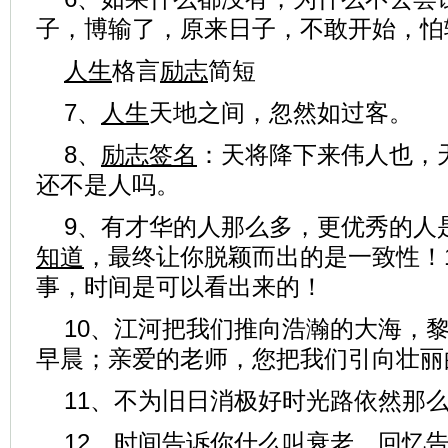
子，博输了，原来日子，不敢开始，怕
人生
格言
励志
简短
7、
人生
天地之间，忽然如过客。
8、
励志
签名
：天将降下来伟人也，
还不是人吗。
9、有才华的人那么多，更优秀的人
知道
，最终让你脱颖而出的是一致性！
事，时间是可以看出来的！
10、江河把我们推向浩瀚的大海，
早晨；亲爱的老师，您把我们引向壮丽
11、不为旧日消极好时光路依然那
12、时间告诉你什么叫衰老，回忆